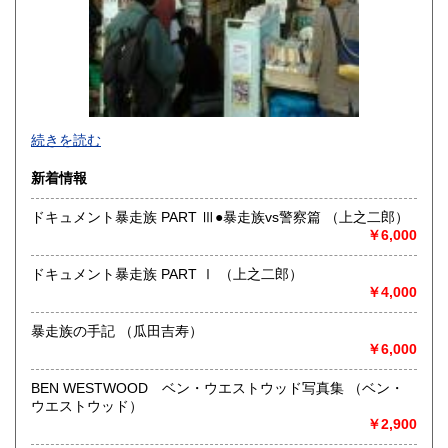
-
続きを読む
沿線名：東京メトロ半蔵門線 都営三田線 都営新宿線
新着情報
最寄駅：神保町駅徒歩1分
営業時間：平日10:30-19:00 日・祝日11:00-18:30
ドキュメント暴走族 PART Ⅲ●暴走族vs警察篇 （上之二郎）
定休日：年末年始(30日～3日)※28日以降の通販は翌年以降対
￥6,000
応とさせていただきます。
ドキュメント暴走族 PART Ⅰ （上之二郎）
書籍の買取について
￥4,000
-
暴走族の手記 （瓜田吉寿）
￥6,000
取り扱い分野
趣味、サブカルチャー、古書一般（その他）
BEN WESTWOOD ベン・ウエストウッド写真集 （ベン・
ロック、アイドル、サブカルチャー、古書一般等
ウエストウッド）
￥2,900