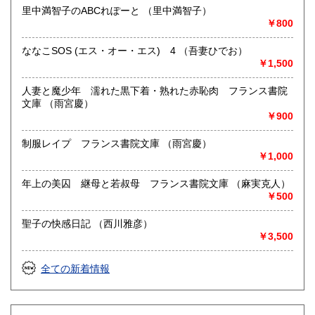
里中満智子のABCれぽーと （里中満智子）
￥800
ななこSOS (エス・オー・エス) 4 （吾妻ひでお）
￥1,500
人妻と魔少年 濡れた黒下着・熟れた赤恥肉 フランス書院
文庫 （雨宮慶）
￥900
制服レイプ フランス書院文庫 （雨宮慶）
￥1,000
年上の美囚 継母と若叔母 フランス書院文庫 （麻実克人）
￥500
聖子の快感日記 （西川雅彦）
￥3,500
全ての新着情報