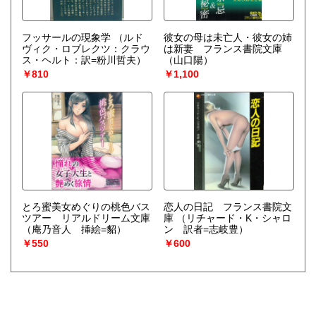
フッサールの現象学
（ルド
彼女の母は未亡人・彼女の姉
ヴィク・ロブレクツ：クラウ
は新妻 フランス書院文庫
ス・ヘルト：訳=粉川哲夫）
（山口陽）
￥810
￥1,100
とろ蜜美女めぐりの桃色バス
恋人の日記 フランス書院文
ツアー リアルドリーム文庫
庫
（リチャード・K・シャロ
（庵乃音人 挿絵=貂）
ン 訳者=志岐豊）
￥550
￥600