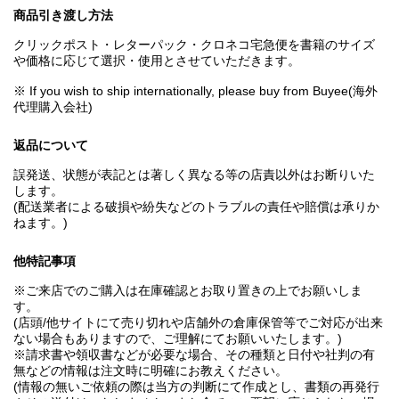
商品引き渡し方法
クリックポスト・レターパック・クロネコ宅急便を書籍のサイズ
や価格に応じて選択・使用とさせていただきます。
※ If you wish to ship internationally, please buy from Buyee(海外
代理購入会社)
返品について
誤発送、状態が表記とは著しく異なる等の店責以外はお断りいた
します。
(配送業者による破損や紛失などのトラブルの責任や賠償は承りか
ねます。)
他特記事項
※ご来店でのご購入は在庫確認とお取り置きの上でお願いしま
す。
(店頭/他サイトにて売り切れや店舗外の倉庫保管等でご対応が出来
ない場合もありますので、ご理解にてお願いいたします。)
※請求書や領収書などが必要な場合、その種類と日付や社判の有
無などの情報は注文時に明確にお教えください。
(情報の無いご依頼の際は当方の判断にて作成とし、書類の再発行