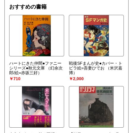
おすすめの書籍
ハートにきた仲間●ファニー
戦後SFまんが史●カバー・ト
シリーズ●秋元文庫
（幻余次
ビラ絵=吾妻ひでお
（米沢嘉
郎/絵=赤坂三好）
博）
￥710
￥2,000