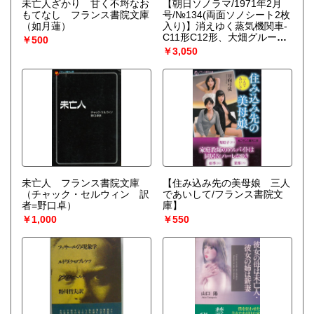
未亡人ざかり 甘く不埒なお
【朝日ソノラマ/1971年2月
もてなし フランス書院文庫
号/№134(両面ソノシート2枚
（如月蓮）
入り)】消えゆく蒸気機関車-
C11形C12形、大畑グループ
￥500
のD51/他
（竹島紀元/廣田尚
￥3,050
敬/他）
未亡人 フランス書院文庫
【住み込み先の美母娘 三人
（チャック・セルウィン 訳
であいして/フランス書院文
者=野口卓）
庫】
￥1,000
￥550