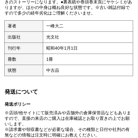
きのストーリーになります。●裏表紙や巻頭巻末頁にヤケシミがあ
りますが、ほかの中身は概ね良好な状態です。※古い雑誌付録で
すので多少の経年劣化はご理解くださいませ。
著者
一峰大二
出版社
光文社
刊行年
昭和40年1月1日
冊数
1冊
状態
中古品
発送について
発送ポリシー
※店頭/他サイトにて販売済みや店舗外の倉庫保管品などもありま
すので、直接の来店のご購入は在庫確認とお取り置きの上でお願
いします。
※請求書や領収書などが必要な場合、その種類と日付や社判の有
無などの情報は注文時に明確にお教えください。