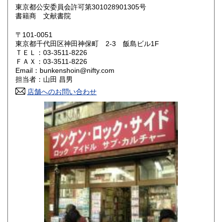
東京都公安委員会許可第301028901305号
鳥取県
島根県
200円
200円
書籍商 文献書院
岡山県
広島県
200円
200円
〒101-0051
東京都千代田区神田神保町 2-3 飯島ビル1F
ＴＥＬ：03-3511-8226
山口県
徳島県
200円
200円
ＦＡＸ：03-3511-8226
Email：bunkenshoin@nifty.com
香川県
愛媛県
200円
200円
担当者：山田 昌男
店舗へのお問い合わせ
高知県
福岡県
200円
200円
佐賀県
長崎県
200円
200円
熊本県
大分県
200円
200円
宮崎県
鹿児島県
200円
200円
沖縄県
200円