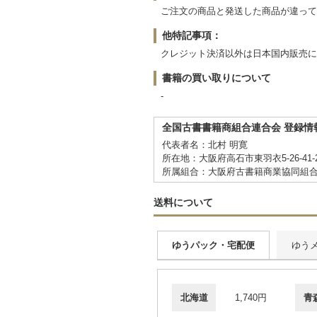
ご注文の商品と発送した商品が違って
他特記事項：
クレジット決済以外は日本国内販売
書籍の買い取りについて
-
全国古書書籍商組合連合会 登録情
代表者名：北村 明寛
所在地：大阪府高石市東羽衣5-26-41-2
所属組合：大阪府古書籍商業協同組
送料について
ゆうパック・宅配便
ゆう
北海道
1,740円
青