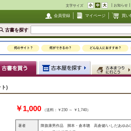
お知らせ
文字サイズ
会員登録
マイページ
買い
古書を探す
ット)
￥1,000
（送料：￥230 ～ ￥1,740）
著者
降旗康男作品 脚本・倉本聰 高倉健/いしだあゆみ/