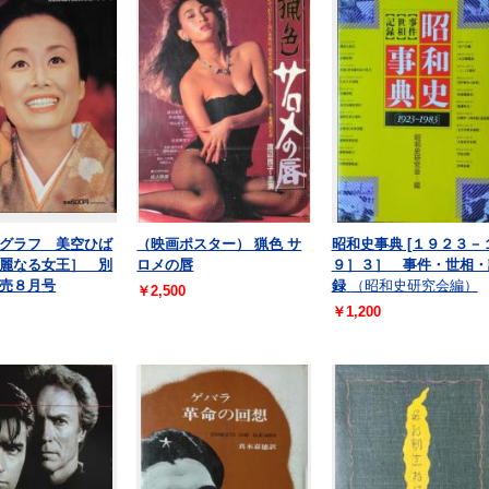
グラフ 美空ひば
（映画ポスター） 猟色 サ
昭和史事典 [１９２３－
麗なる女王］ 別
ロメの唇
９］３］ 事件・世相・
売８月号
録
（昭和史研究会編）
￥2,500
￥1,200