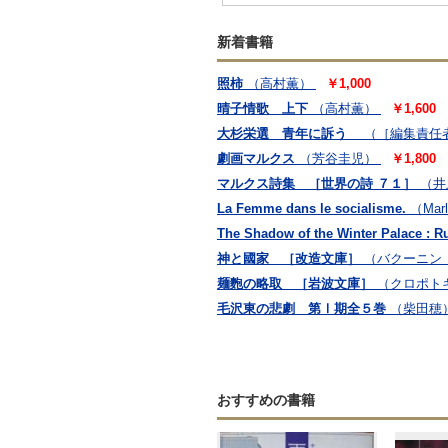
新着書籍
照柿
（高村薫）
￥1,000
晴子情歌 上下
（高村薫）
￥1,600
大杉栄選 青年に訴う
（［編集責任
劇画マルクス
（芳谷圭児）
￥1,800
マルクス詩集 ［世界の詩 ７１］
（井
La Femme dans le socialisme.
（Marl
The Shadow of the Winter Palace : Rus
神と國家 ［改造文庫］
（バクーニン
麺麭の略取 ［岩波文庫］
（クロポト
毛沢東の悲劇 第Ⅰ期全５巻
（柴田穂
おすすめの書籍