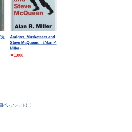
研究
Amigos, Musketeers and
Steve McQueen.
（Alan P.
Miller）
￥1,800
(映画パンフレット)