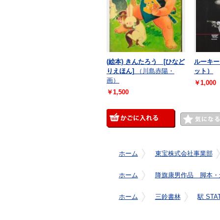
(絵本) きんたろう [ひなど
ルーキー
りえほん]
（川島赤陽・
ット）
画）
￥1,000
￥1,500
ホーム
東宝株式会社事業部
ホーム
降旗康男作品 脚本・
ホーム
三鈴書林
駅 ST