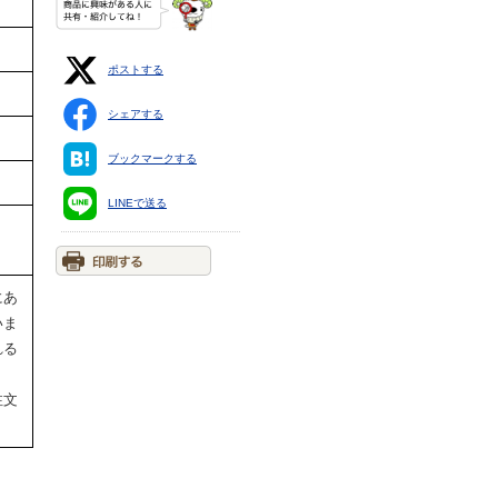
ポストする
シェアする
ブックマークする
LINEで送る
にあ
いま
れる
注文