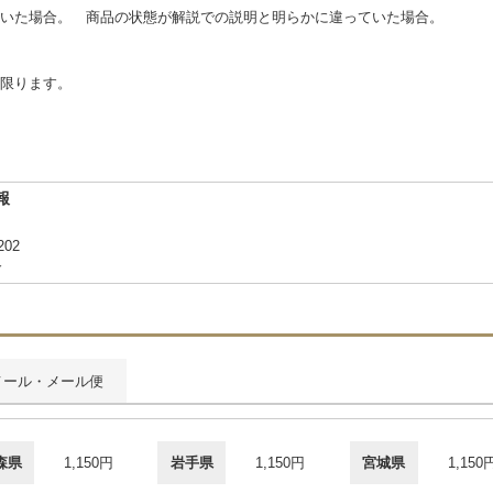
いた場合。 商品の状態が解説での説明と明らかに違っていた場合。
に限ります。
報
02
合
メール・メール便
森県
1,150円
岩手県
1,150円
宮城県
1,150