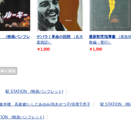
 （映画パンフレ
ゲバラ / 革命の回想
（真木
最新割烹指導書
（家政
嘉徳訳）
會編・發行）
￥1,000
￥1,000
駅 STATION (映画パンフレット)
倉本聰 高倉健/いしだあゆみ/烏丸せつ子/倍償千恵子
駅 STATION 
ATION (映画パンフレット)