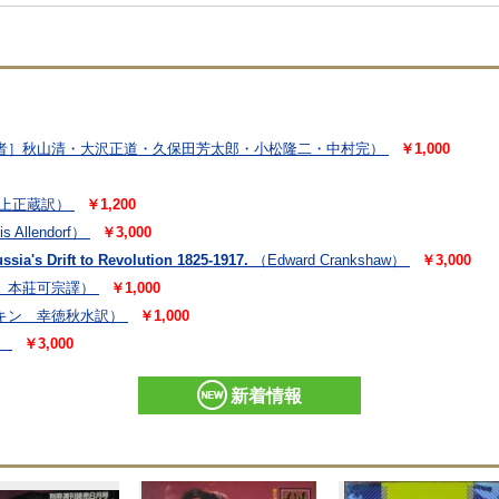
者］秋山清・大沢正道・久保田芳太郎・小松隆二・中村完）
￥1,000
上正蔵訳）
￥1,200
is Allendorf）
￥3,000
sia's Drift to Revolution 1825-1917.
（Edward Crankshaw）
￥3,000
 本莊可宗譯）
￥1,000
キン 幸徳秋水訳）
￥1,000
）
￥3,000
新着情報