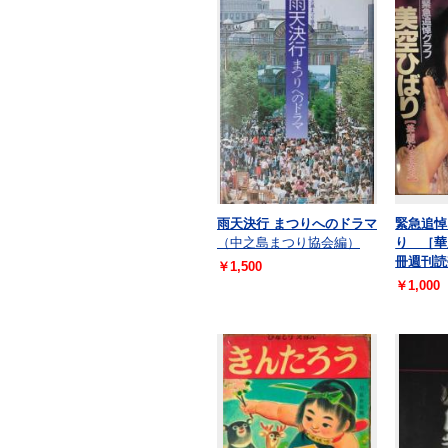
雨天決行 まつりへのドラマ
緊急追悼
（中之島まつり協会編）
り ［華
冊週刊読
￥1,500
￥1,000