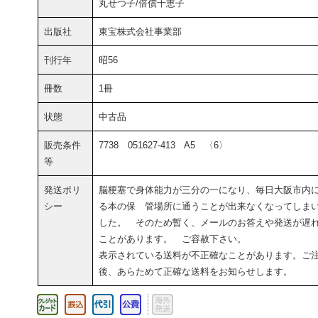
丸せつ子/倍償千恵子
出版社
東宝株式会社事業部
刊行年
昭56
冊数
1冊
状態
中古品
販売条件
7738 051627-413 A5 〈6〉
等
発送ポリ
脳梗塞で身体能力が三分の一になり、毎日大阪市内
シー
る本の保 管場所に通うことが出来なくなってしま
した。 そのため暫く、メールのお答えや発送が遅
ことがあります。 ご容赦下さい。
表示されている送料が不正確なことがあります。ご
後、あらためて正確な送料をお知らせします。