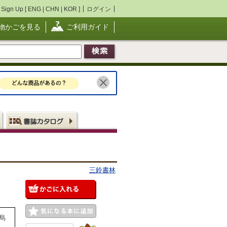
Sign Up [
ENG
|
CHN
|
KOR
]
ログイン
物かごを見る
ご利用ガイド
三鈴書林
烏