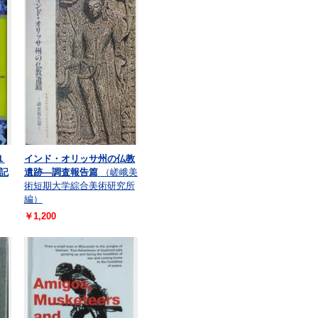
１
インド・オリッサ州の仏教
記
遺跡―調査報告篇
（嵯峨美
術短期大学綜合美術研究所
編）
￥1,200