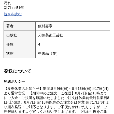
汚れ
新刀：s51年
新々刀：s54年増販再発行
続きを読む
著者
飯村嘉章
出版社
刀剣美術工芸社
冊数
4
状態
中古品（並）
発送について
発送ポリシー
【夏季休業のお知らせ】期間:8月9日(日)～8月16日(日)※17日(月)
より通常営業 【期間中のご注文・ご発送】8月7日(金)15時まで
にご入金・ご決済を確認いたしましたご注文は休業前最終営業日8
日(土)発送。8月7日(金)15時以降のご注文分は休業明け17日(月)よ
り順次発送・ご対応となります。ご不便おかけいたしますが、ご
理解賜りますよう宜しくお願い申し上げます。【代金引換をご希