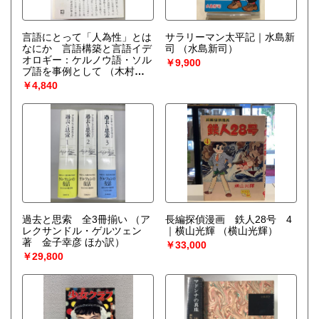
言語にとって「人為性」とは
サラリーマン太平記｜水島新
なにか 言語構築と言語イデ
司
（水島新司）
オロギー：ケルノウ語・ソル
￥9,900
ブ語を事例として
（木村護
郎クリストフ）
￥4,840
過去と思索 全3冊揃い
（ア
長編探偵漫画 鉄人28号 4
レクサンドル・ゲルツェン
｜横山光輝
（横山光輝）
著 金子幸彦 ほか訳）
￥33,000
￥29,800