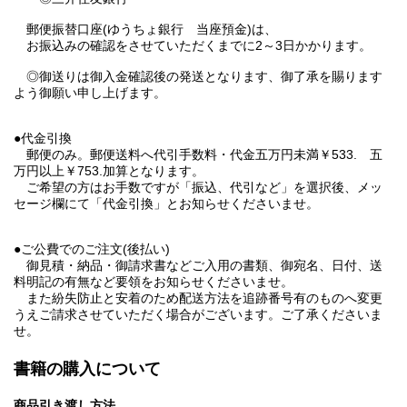
郵便振替口座(ゆうちょ銀行 当座預金)は、
お振込みの確認をさせていただくまでに2～3日かかります。
◎御送りは御入金確認後の発送となります、御了承を賜ります
よう御願い申し上げます。
●代金引換
郵便のみ。郵便送料へ代引手数料・代金五万円未満￥533. 五
万円以上￥753.加算となります。
ご希望の方はお手数ですが「振込、代引など」を選択後、メッ
セージ欄にて「代金引換」とお知らせくださいませ。
●ご公費でのご注文(後払い)
御見積・納品・御請求書などご入用の書類、御宛名、日付、送
料明記の有無など要領をお知らせくださいませ。
また紛失防止と安着のため配送方法を追跡番号有のものへ変更
うえご請求させていただく場合がございます。ご了承くださいま
せ。
書籍の購入について
商品引き渡し方法