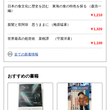
日本の食文化に歴史を読む 東海の食の特色を探る （森浩一
編）
￥1,210
親鸞と世阿弥 思うままに （梅原猛著）
￥1,320
世界最高の処世術 菜根譚 （守屋洋著）
￥1,100
全ての新着情報
おすすめの書籍