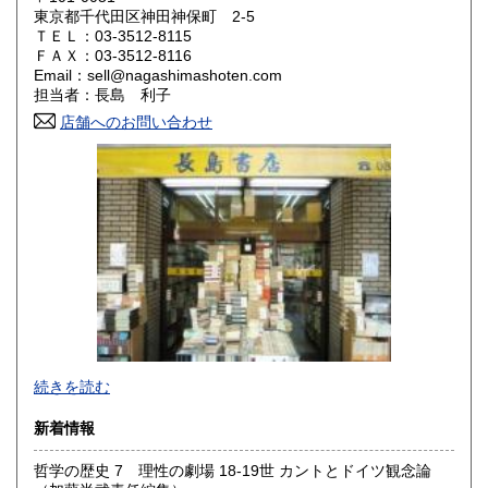
東京都千代田区神田神保町 2-5
岡山県
広島県
1,740円
1,740円
ＴＥＬ：03-3512-8115
ＦＡＸ：03-3512-8116
Email：sell@nagashimashoten.com
山口県
徳島県
1,740円
1,740円
担当者：長島 利子
香川県
店舗へのお問い合わせ
愛媛県
1,740円
1,740円
高知県
福岡県
1,740円
1,950円
佐賀県
長崎県
1,950円
1,950円
熊本県
大分県
1,950円
1,950円
宮崎県
鹿児島県
1,950円
1,950円
沖縄県
2,090円
＜神保町店＞は、神田で営業してお陰様で百十余年（創業明
続きを読む
治３５年）書籍雑誌の販売、買入れ、出張での買取を致して
おります。
新着情報
＜駿河台下店＞は、現在買取専門店としてインターネット
哲学の歴史 7 理性の劇場 18-19世 カントとドイツ観念論
等の通信販売、宅配買取の店として営業致しております