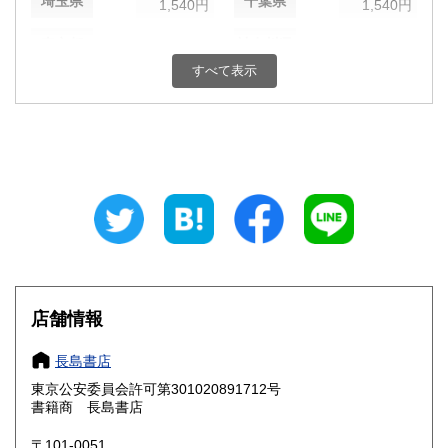
埼玉県
千葉県
1,540円
1,540円
東京都
神奈川県
1,490円
1,540円
すべて表示
新潟県
富山県
1,540円
1,540円
石川県
福井県
1,540円
1,540円
山梨県
長野県
1,540円
1,540円
岐阜県
静岡県
1,540円
1,540円
愛知県
三重県
1,540円
1,540円
滋賀県
京都府
1,630円
1,630円
店舗情報
大阪府
兵庫県
1,630円
1,630円
長島書店
奈良県
和歌山県
東京公安委員会許可第301020891712号
1,630円
1,630円
書籍商 長島書店
鳥取県
島根県
1,740円
1,740円
〒101-0051