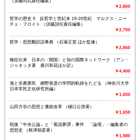
（加藤尚武責任編集）
￥2,860
沿線名：JR 地下鉄
最寄駅：水道橋駅 神保町駅 九段下駅
営業時間：10時30分〜18時
哲学の歴史 9 反哲学と世紀末 19-20世紀 マルクス・ニー
定休日：水曜、日曜、祝日
チェ・フロイト （須藤訓任責任編集）
￥2,750
書籍の買取について
哲学・思想翻訳語事典 （石塚正英 ほか監修）
江戸時代〜明治時代の古典籍・和本・全集・哲学書・歴史
￥2,860
書・思想書・仏教書・宗教書等専門書から書道・美術・映
画・音楽・江戸東京・古い漫画・昔の漫画・近年の文庫ま
種痘伝来 日本の〈開国〉と知の国際ネットワーク （アン・
で、幅広い分野で、専門スタッフが直接お伺いし査定・買い
ジャネッタ著 廣川和花ほか訳）
取り致します。古書の出張買取致します。
￥4,400
取り扱い分野
海と非農業民 網野善彦の学問的軌跡をたどる （神奈川大学
日本常民文化研究所編）
総記、哲学宗教、歴史、社会科学、自然科学、美術工芸、国
￥1,650
語国文、外国文学、古典籍、近代文献、趣味、サブカルチャ
ー、古書一般（その他）
山田方谷の思想と藩政改革 （樋口公啓著）
古書全般
￥1,650
戦後『中央公論』と「風流夢譚」事件 「論壇」・編集者の
思想史 （根津朝彦著）
￥1,980