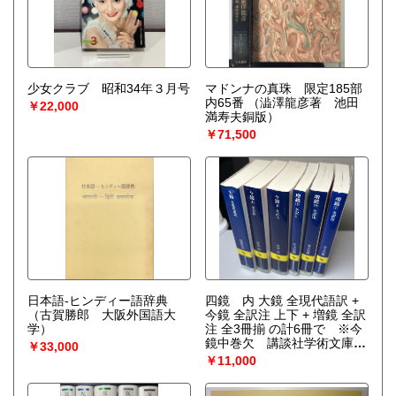
少女クラブ 昭和34年３月号
マドンナの真珠 限定185部
内65番
（澁澤龍彦著 池田
￥22,000
満寿夫銅版）
￥71,500
日本語-ヒンディー語辞典
四鏡 内 大鏡 全現代語訳 +
（古賀勝郎 大阪外国語大
今鏡 全訳注 上下 + 増鏡 全訳
学）
注 全3冊揃 の計6冊で ※今
鏡中巻欠 講談社学術文庫
￥33,000
（保坂弘司 ほか）
￥11,000