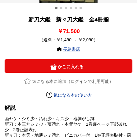
新刀大鑑 新々刀大鑑 全4冊揃
￥71,500
（送料：￥1,490 ～ ￥2,090）
長島書店
かごに入れる
気になる本に追加（ログインで利用可能）
気になる本の使い方
解説
函ヤケ・シミ少・汚れ少・キズ少・地剥がし跡
新刀：本三方シミ少・薄汚れ・本背ヤケ 1巻扉ページ下部破れ
少 2巻正誤表付
新々刀：本天・地薄シミ汚れ ビニカバー付 1巻正誤表貼付・函