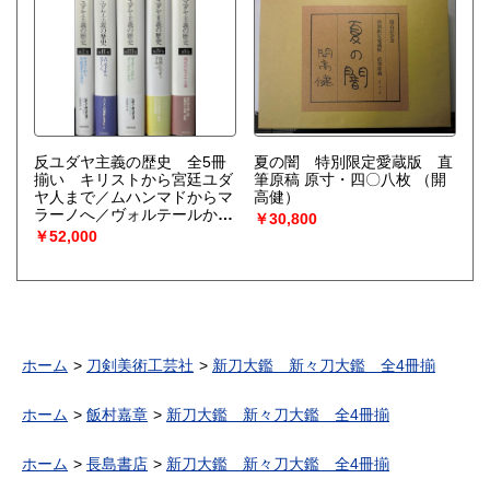
反ユダヤ主義の歴史 全5冊
夏の闇 特別限定愛蔵版 直
揃い キリストから宮廷ユダ
筆原稿 原寸・四〇八枚
（開
ヤ人まで／ムハンマドからマ
高健）
ラーノへ／ヴォルテールから
￥30,800
ヴァーグナーまで／自殺に向
￥52,000
かうヨーロッパ／現代の反ユ
ダヤ主義
（レオン・ポリア
コフ著 菅野賢治 ほか訳）
ホーム
刀剣美術工芸社
新刀大鑑 新々刀大鑑 全4冊揃
ホーム
飯村嘉章
新刀大鑑 新々刀大鑑 全4冊揃
ホーム
長島書店
新刀大鑑 新々刀大鑑 全4冊揃