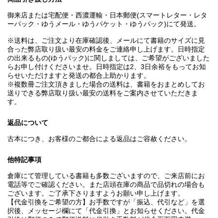
御来店または宅配便・西濃運輸・日本郵便(スマートレター・レタ
ーパック・ゆうメール・ゆうパケット・ゆうパック)にて発送。
※送料は、ご注文より在庫確認後、メールにて書籍のサイズに見
合った弊店取り扱い最安の料金をご連絡申し上げます。日時指定
の出来るもの(ゆうパック)に関しましては、ご希望がございました
らお申し付けくださいませ。日時指定は2、3日余裕をもってお知
らせいただけますと発送の都合上助かります。
※複数冊ご注文頂きました場合の送料は、書籍をおまとめしてお
送りできる弊店取り扱い最安の送料をご案内させていただきま
す。
返品について
古本につき、お客様のご都合による返品はご容赦ください。
他特記事項
倉庫にて管理している書籍も多数ございますので、ご来店前にお
電話等でご確認ください。また店頭在庫の商品で品切れの場合も
ございます。ご了承下さりますようお願い申し上げます。
【代金引換をご希望の方】お手数ですが「振込、代引など」を選
択後、メッセージ欄にて「代金引換」とお知らせください。代金