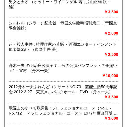
男女と天才 （オットー・ワイニンゲル 著 ; 片山正雄 訳・
書籍の買取について
編）
￥3,500
当面行っておりません。
シルレル（シラー）紀念號 帝国文学臨時増刊第二 （帝國文
取り扱い分野
學會編輯）
歴史、社会科学、近代文献、サブカルチャー、古書一般（そ
￥2,000
の他）
映画・芸能、日本文学、ミステリー、時代小説
超・殺人事件 : 推理作家の苦悩 ＜新潮エンターテインメント
倶楽部SS＞ （東野圭吾 著）
￥2,500
舟木一夫 の明治座公演全７回分の公演パンフレット７冊揃い
＋1＋宣材 （舟木一夫）
￥10,000
2012舟木一夫ふれんどコンサートNO.70 芸能生活50周年記
念 2012.3.27 東京メルパルクホール DVD （舟木一夫）
￥3,500
歌謡曲のすべて歌詞集 : プロフェショナルユース（No.1～
No.712） ＜プロフェショナル・ユース＞ 1977年度改訂版.
（浅野純 編）
￥3,000