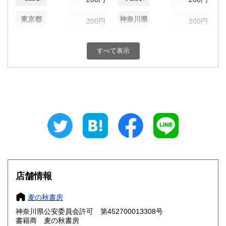
東京都
神奈川県
200円
200円
新潟県
富山県
200円
200円
すべて表示
石川県
福井県
200円
200円
山梨県
長野県
200円
200円
岐阜県
静岡県
200円
200円
愛知県
三重県
200円
200円
滋賀県
京都府
200円
200円
大阪府
兵庫県
200円
200円
店舗情報
奈良県
和歌山県
200円
200円
麦の秋書房
神奈川県公安委員会許可 第452700013308号
鳥取県
島根県
200円
200円
書籍商 麦の秋書房