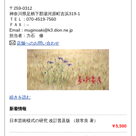
岡山県
広島県
200円
200円
〒259-0312
神奈川県足柄下郡湯河原町吉浜319-1
ＴＥＬ：070-4519-7560
山口県
徳島県
200円
200円
ＦＡＸ：--
Email：muginoaki@k3.dion.ne.jp
香川県
愛媛県
200円
200円
担当者：力石 修
店舗へのお問い合わせ
高知県
福岡県
200円
200円
佐賀県
長崎県
200円
200円
熊本県
大分県
200円
200円
宮崎県
鹿児島県
200円
200円
商品をできるだけ早くお手元にお届けすることと、梱包を丁
続きを読む
沖縄県
200円
寧に、を心がけております。
新着情報
沿線名：東海道線
最寄駅：真鶴駅
日本芸術様式の研究 改訂普及版 （鼓常良 著）
営業時間：店舗はありません。
￥5,500
定休日：-