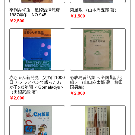
季刊みずゑ 追悼澁澤龍彦
菊屋敷
（山本周五郎 著）
1987年冬 NO.945
￥1,500
￥2,500
赤ちゃん新発見 : 父の目1000
壱岐島昔話集 ＜全国昔話記
日 カメラとペンで綴ったわ
録＞
（山口麻太郎 著、柳田
が子の3年間 ＜Gomaladys＞
国男編）
（田沼武能 著）
￥2,000
￥2,000