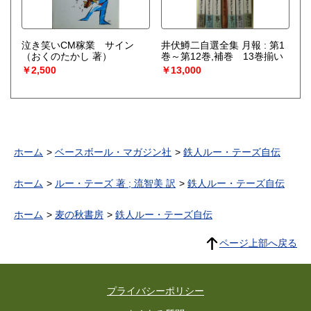
泣き笑いCM稼業 サイン
井伏鱒二自選全集 月報 : 第1
（おくのたかし 著）
巻～第12巻,補巻 13巻揃い
￥2,500
￥13,000
ホーム
ベースボール・マガジン社
鉄人ルー・テーズ自伝
ホーム
ルー・テーズ 著 ; 流智美 訳
鉄人ルー・テーズ自伝
ホーム
麦の秋書房
鉄人ルー・テーズ自伝
ページ上部へ戻る
プライバシーポリシー