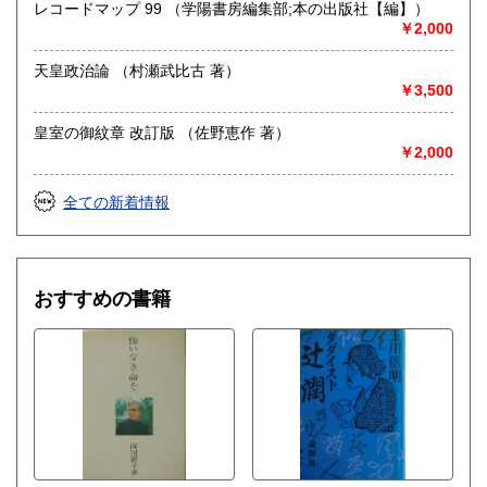
レコードマップ 99 （学陽書房編集部;本の出版社【編】）
￥2,000
天皇政治論 （村瀬武比古 著）
￥3,500
皇室の御紋章 改訂版 （佐野恵作 著）
￥2,000
全ての新着情報
おすすめの書籍