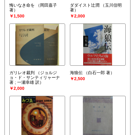
悔いなき命を
（岡田嘉子
ダダイスト辻潤
（玉川信明
著）
著）
￥1,500
￥2,000
ガリレオ裁判
（ジョルジ
海狼伝
（白石一郎 著）
ョ・ド・サンティリャーナ
￥2,500
著 ; 一瀬幸雄 訳）
￥2,000