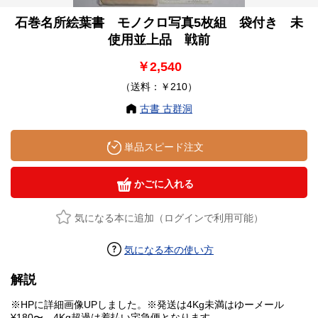
石巻名所絵葉書 モノクロ写真5枚組 袋付き 未
使用並上品 戦前
￥2,540
（送料：￥210）
古書 古群洞
単品スピード注文
かごに入れる
気になる本に追加（ログインで利用可能）
気になる本の使い方
解説
※HPに詳細画像UPしました。※発送は4Kg未満はゆーメール
¥180〜、4Kg超過は着払い宅急便となります。