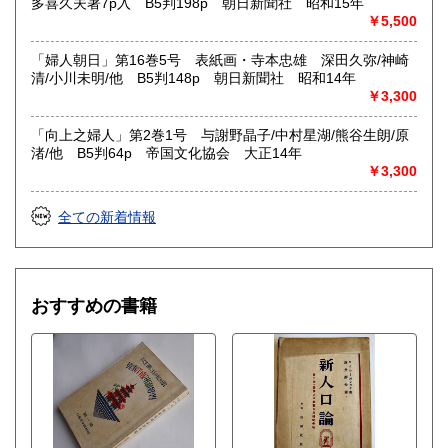
多喜久夫著7p入 B5判198p 朝日新聞社 昭和15年
￥5,500
「婦人朝日」第16巻5号 表紙画・寺本忠雄 深田久弥/神崎
清/小川未明/他 B5判148p 朝日新聞社 昭和14年
￥3,300
「向上之婦人」第2巻1号 与謝野晶子/中村星湖/熊谷生朗/原
渚/他 B5判64p 帝国文化協会 大正14年
￥3,300
全ての新着情報
おすすめの書籍