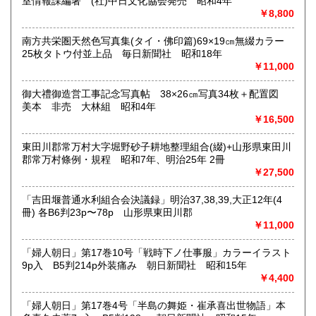
室情報課編著 (社)中日文化協会発売 昭和4年
内容によります。
￥8,800
南方共栄圏天然色写真集(タイ・佛印篇)69×19㎝無綴カラー
取り扱い分野
25枚タトウ付並上品 毎日新聞社 昭和18年
古典籍、近代文献、趣味、サブカルチャー、古書一般（その
￥11,000
他）
和本・開拓/植民資料・戦時資料・文学一般・詩歌句集・児童
御大禮御造営工事記念写真帖 38×26㎝写真34枚＋配置図
書 ・児童資料・芸能/サブカル・広告資料・ポスター・版画/
美本 非売 大林組 昭和4年
刷り物 ・絵葉書・双六・地図/鳥瞰図
￥16,500
東田川郡常万村大字堀野砂子耕地整理組合(綴)+山形県東田川
郡常万村條例・規程 昭和7年、明治25年 2冊
￥27,500
「吉田堰普通水利組合会決議録」明治37,38,39,大正12年(4
冊) 各B6判23p〜78p 山形県東田川郡
￥11,000
「婦人朝日」第17巻10号「戦時下ノ仕事服」カラーイラスト
9p入 B5判214p外装痛み 朝日新聞社 昭和15年
￥4,400
「婦人朝日」第17巻4号「半島の舞姫・崔承喜出世物語」本