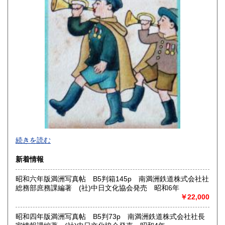
高知県
福岡県
210円
210円
佐賀県
長崎県
210円
210円
熊本県
大分県
210円
210円
宮崎県
鹿児島県
210円
210円
沖縄県
210円
2026年で創業45年目になります。
続きを読む
In 2026, we will have been in business for 45 years.
新着情報
沿線名：(無店舗)
昭和六年版満洲写真帖 B5判箱145p 南満洲鉄道株式会社社
最寄駅：(無店舗)
総務部庶務課編著 (社)中日文化協会発売 昭和6年
営業時間：10:00〜18:00
￥22,000
定休日：(無店舗)
書籍の買取について
昭和四年版満洲写真帖 B5判73p 南満洲鉄道株式会社社長