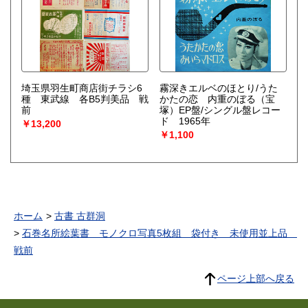
埼玉県羽生町商店街チラシ6
霧深きエルベのほとり/うた
種 東武線 各B5判美品 戦
かたの恋 内重のぼる（宝
前
塚）EP盤/シングル盤レコー
ド 1965年
￥13,200
￥1,100
ホーム
古書 古群洞
石巻名所絵葉書 モノクロ写真5枚組 袋付き 未使用並上品
戦前
ページ上部へ戻る