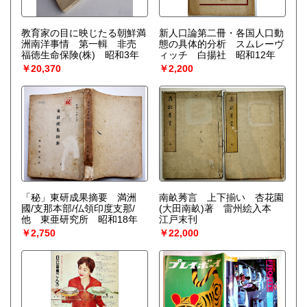
教育家の目に映じたる朝鮮満
新人口論第二冊・各国人口動
洲南洋事情 第一輯 非売
態の具体的分析 スムレーヴ
福徳生命保険(株) 昭和3年
ィッチ 白揚社 昭和12年
￥20,370
￥2,200
「秘」東研成果摘要 満洲
南畝莠言 上下揃い 杏花園
國/支那本部/仏領印度支那/
(大田南畝)著 雷州絵入本
他 東亜研究所 昭和18年
江戸末刊
￥2,750
￥22,000