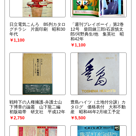
日立電気こんろ B5判カタロ
「週刊プレイボーイ」第2巻
グチラシ 片面印刷 昭和30
12号 柴田錬三郎/石原慎太
年代
郎/河野典生/他 集英社 昭
和42年
￥1,100
￥1,100
戦時下の人権擁護-弁護士山
豊島ハイツ（土地付分譲）カ
下博章の論叢 山下龍二編
タログ 価格表付 大和不動
初版箱帯 研文社 平成12年
産 昭和46年2月竣工予定
￥2,750
￥5,500