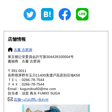
石川県
福井県
210円
210円
山梨県
長野県
210円
210円
岐阜県
静岡県
210円
210円
愛知県
三重県
210円
210円
店舗情報
滋賀県
京都府
210円
210円
古書 古群洞
大阪府
兵庫県
210円
210円
東京都公安委員会許可第304428100004号
書籍商 古書 古群洞
奈良県
和歌山県
210円
210円
〒391-0011
長野県茅野市玉川11400美濃戸高原別荘地K58
鳥取県
島根県
210円
210円
ＴＥＬ：0266-78-7544
ＦＡＸ：0266-78-7544
岡山県
広島県
210円
210円
Email：kogundou60@me.com
担当者：須賀 典夫 FUMIO SUGA
山口県
徳島県
210円
210円
店舗へのお問い合わせ
香川県
愛媛県
210円
210円