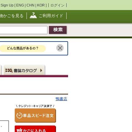
Sign Up [
ENG
|
CHN
|
KOR
]
ログイン
物かごを見る
ご利用ガイド
鴨書店
・