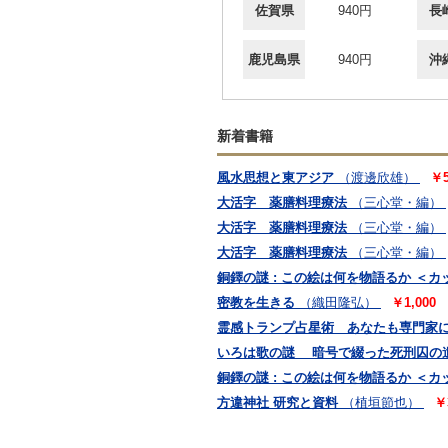
佐賀県
940円
長
鹿児島県
940円
沖
新着書籍
風水思想と東アジア
（渡邊欣雄）
￥
大活字 薬膳料理療法
（三心堂・編）
大活字 薬膳料理療法
（三心堂・編）
大活字 薬膳料理療法
（三心堂・編）
銅鐸の謎 : この絵は何を物語るか ＜
密教を生きる
（織田隆弘）
￥1,000
霊感トランプ占星術 あなたも専門家
いろは歌の謎 暗号で綴った死刑囚の
銅鐸の謎 : この絵は何を物語るか ＜
方違神社 研究と資料
（植垣節也）
￥