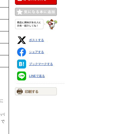
ポストする
シェアする
ブックマークする
LINEで送る
品に
ーパ
トで