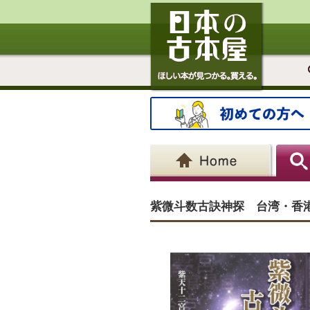
紫微斗数古訣神探 台湾・香