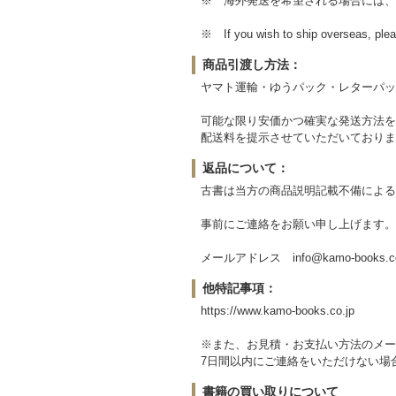
※ 海外発送を希望される場合には、「
※ If you wish to ship overseas, plea
商品引渡し方法：
ヤマト運輸・ゆうパック・レターパッ
可能な限り安価かつ確実な発送方法を
配送料を提示させていただいておりま
返品について：
古書は当方の商品説明記載不備による
事前にご連絡をお願い申し上げます。
メールアドレス info@kamo-books.co
他特記事項：
https://www.kamo-books.co.jp
※また、お見積・お支払い方法のメー
7日間以内にご連絡をいただけない場
書籍の買い取りについて