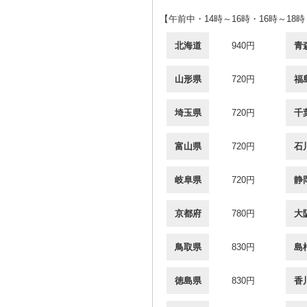
【午前中・14時～16時・16時～18時
北海道
940円
青
山形県
720円
福
埼玉県
720円
千
富山県
720円
石
岐阜県
720円
静
京都府
780円
大
鳥取県
830円
島
徳島県
830円
香