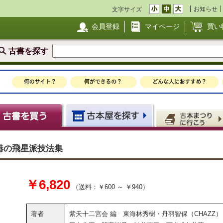
お知らせ
文字サイズ
会員登録
マイページ
買い
古書を探す
港の飛星派技法集
￥6,820
（送料：￥600 ～ ￥940）
著者
紫天十二宮会 編 東海林秀樹・丹羽智保（CHAZZ）