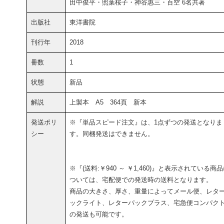
田中俊平・照葉桜子・神谷惠三・百空 6名共著
出版社
東洋書院
刊行年
2018
冊数
1
状態
新品
解説
上製本 A5 364頁 新本
発送ポリ
※『単品スピード注文』は、1点ずつの発送となりま
シー
す。同梱発送はできません。
※『(送料:￥940 ～ ￥1,460)』と表示されている商
ついては、宅配便での発送時の送料となります。
商品の大きさ、厚さ、重量によってメール便、レタ
ックライト、レターパックプラス、宅急便コンパク
の発送も可能です。