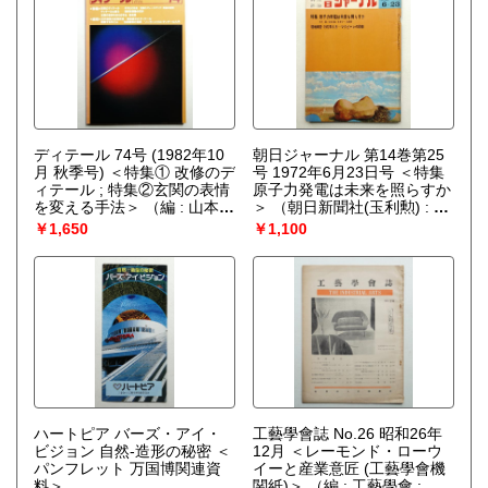
ディテール 74号 (1982年10
朝日ジャーナル 第14巻第25
月 秋季号) ＜特集① 改修のデ
号 1972年6月23日号 ＜特集
ィテール ; 特集②玄関の表情
原子力発電は未来を照らすか
を変える手法＞
（編 : 山本泰
＞
（朝日新聞社(玉利勲) : 編
四郎）
; 北井一夫、北代省三 : 写
￥1,650
￥1,100
真）
ハートピア バーズ・アイ・
工藝學會誌 No.26 昭和26年
ビジョン 自然-造形の秘密 ＜
12月 ＜レーモンド・ローウ
パンフレット 万国博関連資
イーと産業意匠 (工藝學會機
料＞
関紙)＞
（編 : 工藝學會 ; 執