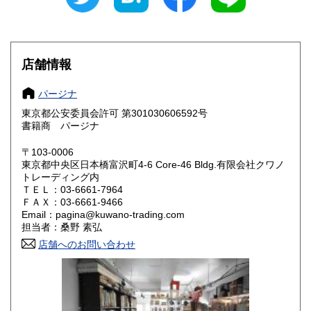
愛知県
三重県
185円
185円
滋賀県
京都府
185円
185円
店舗情報
大阪府
兵庫県
185円
185円
パージナ
奈良県
和歌山県
185円
185円
東京都公安委員会許可 第301030606592号
書籍商 パージナ
鳥取県
島根県
185円
185円
〒103-0006
岡山県
広島県
185円
185円
東京都中央区日本橋富沢町4-6 Core-46 Bldg.有限会社クワノ
トレーディング内
山口県
徳島県
ＴＥＬ：03-6661-7964
185円
185円
ＦＡＸ：03-6661-9466
Email：pagina@kuwano-trading.com
香川県
愛媛県
185円
185円
担当者：桑野 素弘
店舗へのお問い合わせ
高知県
福岡県
185円
185円
佐賀県
長崎県
185円
185円
熊本県
大分県
185円
185円