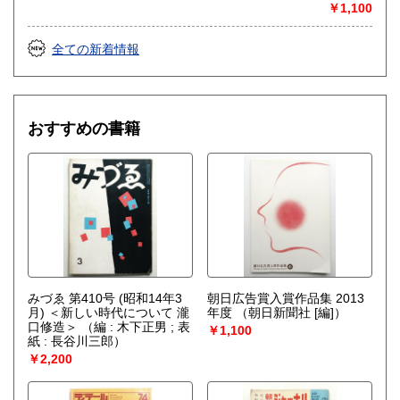
￥1,100
全ての新着情報
おすすめの書籍
みづゑ 第410号 (昭和14年3
朝日広告賞入賞作品集 2013
月) ＜新しい時代について 瀧
年度
（朝日新聞社 [編]）
口修造＞
（編 : 木下正男 ; 表
￥1,100
紙 : 長谷川三郎）
￥2,200