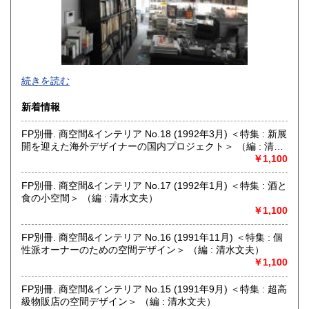
宮崎県
鹿児島県
185円
185円
沖縄県
185円
グラフィックデザイン、イラストレーション、タイポグラフ
続きを読む
ィ、プロダクトデザイン、インテリア、建築、広告、写真に
関する資料を扱っています。買取りも積極的に行っておりま
新着情報
すので、出張・宅配買取ともに、お気軽にご連絡ください。
FP別冊. 商空間&インテリア No.18 (1992年3月) ＜特集 : 新展
沿線名：東京メトロ日比谷線
開を迎えた海外デザイナーの国内プロジェクト＞ （編 : 清水
最寄駅：人形町
文夫）
￥1,100
営業時間：平日 午前10時～午後7時
定休日：土曜日・日曜日・祝日
FP別冊. 商空間&インテリア No.17 (1992年1月) ＜特集 : 酒と
食の小空間＞ （編 : 清水文夫）
書籍の買取について
￥1,100
書籍、雑誌の買取り強化中です。グラフィックデザイン、イ
ラストレーション、タイポグラフィ、プロダクトデザイン、
FP別冊. 商空間&インテリア No.16 (1991年11月) ＜特集 : 個
インテリア、建築、広告、写真、美術関係の蔵書の処分をお
性派オーナーのための空間デザイン＞ （編 : 清水文夫）
考えの際にはメール、電話、ファックスでご連絡下さい。誠
￥1,100
実にお見積り致します。
FP別冊. 商空間&インテリア No.15 (1991年9月) ＜特集 : 超高
級物販店の空間デザイン＞ （編 : 清水文夫）
取り扱い分野