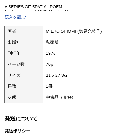
A SERIES OF SPATIAL POEM
No.1 word event 1965 March - May
No.2 direction event 1965 October 15, 10:00 pm (Geenwich Time)
続きを読む
No.3 falling event 1966 June 24 - August 31
No.4 shadow event 1971 December 11 - 31
No.5 open event 1972 July 15 - August 5
著者
MIEKO SHIOMI (塩見允枝子)
No.6 orbit event 1973 May 3 - 23
No.7 sound event 1974 March 5, 3:00 pm (Geenwich Time)
出版社
私家版
No.8 wind event 1974 October 7 - 27
No.9 disappearing event 1973 June 2 - 22
刊行年
1976
ページ数
70p
サイズ
21 x 27.3cm
冊数
1冊
状態
中古品（良好）
発送について
発送ポリシー