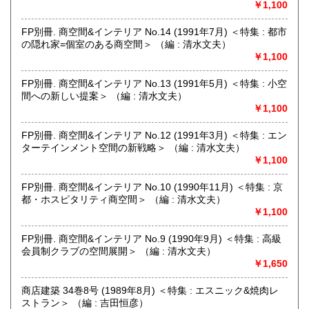
￥1,100
美術工芸、外国書、サブカルチャー
グラフィックデザイン、イラストレーション、プロダクトデ
FP別冊. 商空間&インテリア No.14 (1991年7月) ＜特集 : 都市
ザイン、建築、インテリアデザイン、美術、工芸、広告、写
の隠れ家=個室のある商空間＞ （編 : 清水文夫）
真、印刷(タイポグラフィー)
￥1,100
FP別冊. 商空間&インテリア No.13 (1991年5月) ＜特集 : 小空
間への新しい提案＞ （編 : 清水文夫）
￥1,100
FP別冊. 商空間&インテリア No.12 (1991年3月) ＜特集 : エン
ターテインメント空間の新戦略＞ （編 : 清水文夫）
￥1,100
FP別冊. 商空間&インテリア No.10 (1990年11月) ＜特集 : 京
都・ホスピタリティ商空間＞ （編 : 清水文夫）
￥1,100
FP別冊. 商空間&インテリア No.9 (1990年9月) ＜特集 : 高級
会員制クラブの空間展開＞ （編 : 清水文夫）
￥1,650
商店建築 34巻8号 (1989年8月) ＜特集 : エスニック&焼肉レ
ストラン＞ （編 : 吉田恒彦）