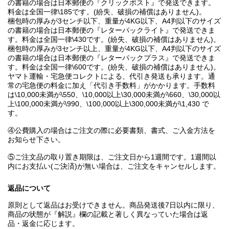
の書籍の場合は日本郵便の『クリックポスト』で発送できます。
料金は全国一律\185です。(紛失、破損の補償はありません)。
梱包時の厚みが3センチ以下、重量が4KG以下、A4判以下のサイズ
の書籍の場合は日本郵便の『レターパックライト』で発送できま
す。料金は全国一律\430です。(紛失、破損の補償はありません)。
梱包時の厚みが3センチ以上、重量が4KG以下、A4判以下のサイズ
の書籍の場合は日本郵便の『レターパックプラス』で発送できま
す。料金は全国一律\600です。(紛失、破損の補償はありません)。
ヤマト運輸・宅急便コレクトによる、代引き発送も承ります。通
常の宅急便の料金に加え「代引き手数料」がかかります。手数料
は\10,000未満が\550、\10,000以上\30,000未満が\660、\30,000以
上\100,000未満が\990、\100,000以上\300,000未満が\1,430 で
す。
④公費購入の場合はご注文の際に必要書類、書式、ご入金方法を
お知らせ下さい。
⑤ご注文品の取り置き期限は、ご注文日から1週間です。1週間以
内にお支払い(ご決済)が無い場合は、ご注文をキャンセルします。
返品について
原則として返品はお受けできません。商品発送後7日以内に限り、
商品の状態が『解説』欄の記載と著しく異なっていた場合は返
品・返金に応じます。