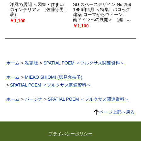
洋風の居間 ＜図集・住まい
SD スペースデザイン No.259
のインテリア＞
（佐藤守男 :
1986年4月 ＜特集 : バロック
著）
建築 ローマからウィーン、
南ドイツへの展開＞
（編 : 伊
￥1,100
藤公文）
￥1,100
ホーム
私家版
SPATIAL POEM ＜フルクサス関連資料＞
ホーム
MIEKO SHIOMI (塩見允枝子)
SPATIAL POEM ＜フルクサス関連資料＞
ホーム
パージナ
SPATIAL POEM ＜フルクサス関連資料＞
ページ上部へ戻る
プライバシーポリシー