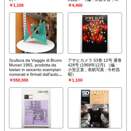
筆 : 松田一雄 服部茂夫 ジョ
￥1,100
￥4,400
ン・エー・マクウエスイ 竹
内渉 原三郎 水問正一郎 井桁
勝治 永田直三 隅田隆治 森
祟）
Scultura da Viaggio di Bruno
アサヒカメラ 53巻 12号 通巻
Munari 1965, prodotta da
428号 (1968年12月)
（編 :
Isetan in seicento esemplari
小安正直 ; 表紙写真 : 今村昌
numerati e firmati dall'autore
昭）
＜旅行用彫刻 署名あり＞
￥550,000
￥1,100
（ブルーノ・ムナーリ）