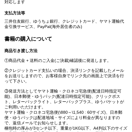
対応します
支払方法等
三井住友銀行、ゆうちょ銀行、クレジットカード、ヤマト運輸代
金引換サービス、PayPal(海外居住者のみ)
書籍の購入について
商品引き渡し方法
①商品代金 + 送料のご入金(ご決裁)確認後に発送します。
②クレジットカード支払いの場合、決済リンクを記載したメール
をお送りしますので、お客様自身でリンク先の画面上で決済を行
って下さい。
③発送方法としてヤマト運輸・クロネコ宅急便(配達日時指定可
能)、日本郵便・ゆうパック(配達日時指定可能)、クリックポス
ト、レターパックライト、レターパックプラス、ゆうパケットが
ご利用いただけます。
ヤマト運輸・クロネコ宅急便(\880～\1,540 : 60サイズ)、日本郵
便・ゆうパックは配達地域・サイズにより料金が異なりますの
で、返信メールでお知らせします。
梱包時の厚みが3センチ以下、重量が1KG以下、A4判以下のサイズ