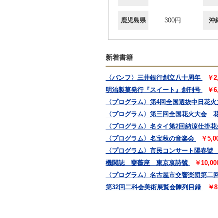
鹿児島県
300円
沖
新着書籍
〈パンフ〉三井銀行創立八十周年
￥2
明治製菓発行『スイート』創刊号
￥6
〈プログラム〉第4回全国選抜中日花火
〈プログラム〉第三回全国花火大会 
〈プログラム〉名タイ第2回納涼仕掛花
〈プログラム〉名宝秋の音楽会
￥5,
〈プログラム〉市民コンサート陽春號
機関誌 薔薇座 東京哀詩號
￥10,0
〈プログラム〉名古屋市交響楽団第二
第32回二科会美術展覧会陳列目録
￥8