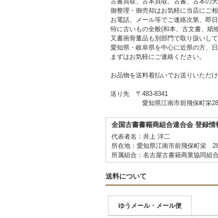
古書買取、古本買取、古書、古本の大
御整理・御売却はお気軽に当店にご相
お電話、メール等でご連絡次第、即日
特に古いもの全般(和本、古文書、紙
又書画骨董品も別部門で取り扱いして
愛知県・岐阜県を中心に近県の方、日
まずはお気軽にご連絡ください。
お品物を送料着払いでお送りいただけ
送り先 〒483-8341
愛知県江南市前飛保町栄284
全国古書書籍商組合連合会 登録情
代表者名：井上 洋二
所在地：愛知県江南市前飛保町栄 2
所属組合：名古屋古書籍商業協同組
送料について
ゆうメール・メール便