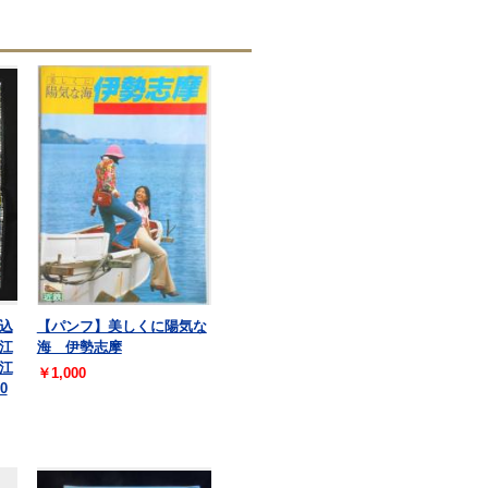
込
【パンフ】美しくに陽気な
江
海 伊勢志摩
江
￥1,000
0