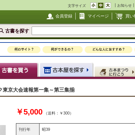
お知らせ
文字サイズ
会員登録
マイページ
買い
古書を探す
ック東京大会速報第一集～第三集揃
￥5,000
（送料：￥300）
刊行年
昭39