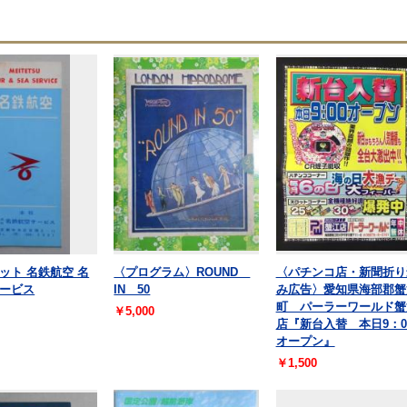
ット 名鉄航空 名
〈プログラム〉ROUND
〈パチンコ店・新聞折り
ービス
IN 50
み広告〉愛知県海部郡蟹
町 パーラーワールド蟹
￥5,000
店『新台入替 本日9：0
オープン』
￥1,500