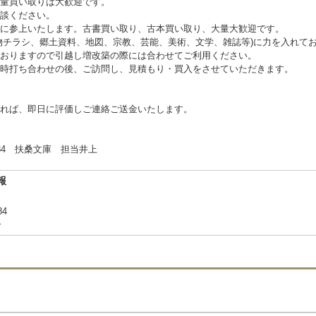
量買い取りは大歓迎です。
談ください。
に参上いたします。古書買い取り、古本買い取り、大量大歓迎です。
物チラシ、郷土資料、地図、宗教、芸能、美術、文学、雑誌等)に力を入れて
おりますので引越し増改築の際には合わせてご利用ください。
時打ち合わせの後、ご訪問し、見積もり・買入をさせていただきます。
れば、即日に評価しご連絡ご送金いたします。
 扶桑文庫 担当井上
報
84
合