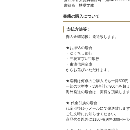
書籍商 扶桑文庫
書籍の購入について
支払方法等：
御入金確認後に発送致します。
★お振込の場合
・ゆうちょ銀行
・三菱東京UFJ銀行
・東濃信用金庫
からお選びいただけます。
★送料は何点のご購入でも一律300円
一部の大型本・3辺合計が90cmを超
海外発送の場合は、実費を頂戴します
★ 代金引換の場合
代金引換ゆうメールにて発送致します
ご注文時にお知らせください。
商品代金以外に1150円(送料300円+