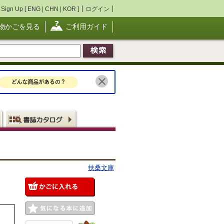
Sign Up [
ENG
|
CHN
|
KOR
]
ログイン
物かごを見る
ご利用ガイド
扶桑文庫