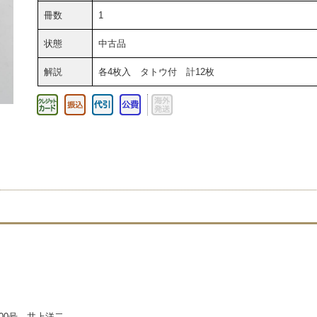
冊数
1
状態
中古品
解説
各4枚入 タトウ付 計12枚
700号 井上洋二