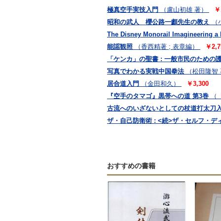
極真空手実技入門
（盧山初雄 著）
￥
昭和の武人 櫻公路一顱先生の教え
（
The Disney Monorail Imagineering a 
能謡観照
（香西精著 ; 表章編）
￥2,7
「ケンカ」の聖書 : 一般市民のための
写真でわかる実戦中国拳法
（松田隆智
居合道入門
（金田和久）
￥3,300
『空手のタマゴ』黒帯への道 第3巻
（
古流へのいざないとしての杖道打太刀
ザ・自己防衛術 : <続>ザ・セルフ・
おすすめの書籍