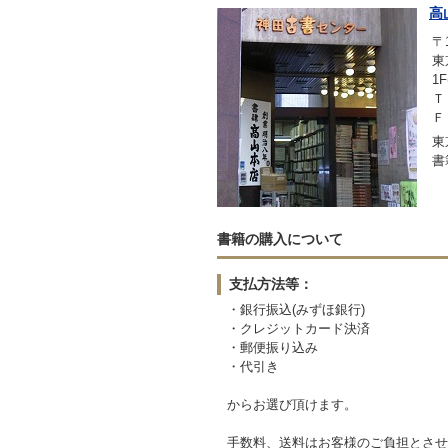
高
〒1
東
1
Ｔ
Ｆ
東
書
書籍の購入について
支払方法等：
・銀行振込(みずほ銀行)
・クレジットカード決済
・郵便振り込み
・代引き
からお選び頂けます。
手数料、送料はお客様のご負担とさせ