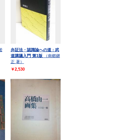
伝
弁証法・認識論への道 : 武
道講議入門 第1版
（南郷継
正 著）
￥2,530