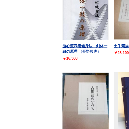
游心流武術健身法 剣体一
土牛素描
致の原理
（長野峻也）
￥23,100
￥16,500