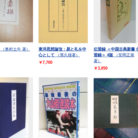
（奥村土牛 著）
東洋思想論攷 : 易と礼を中
伝習録 ＜中国古典新書 
心として
（濱久雄著）
習録＞ 4版
（安岡正篤
著）
￥7,700
￥3,850