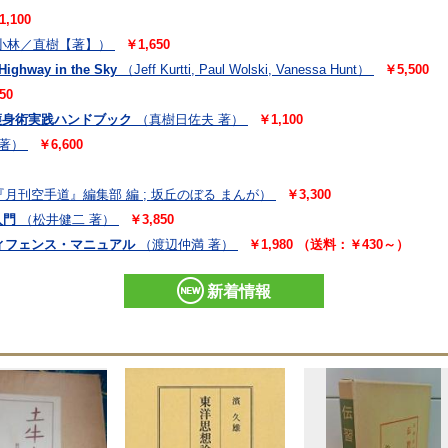
1,100
小林／直樹【著】）
￥1,650
Highway in the Sky
（Jeff Kurtti, Paul Wolski, Vanessa Hunt）
￥5,500
50
護身術実践ハンドブック
（真樹日佐夫 著）
￥1,100
 著）
￥6,600
『月刊空手道』編集部 編 ; 坂丘のぼる まんが）
￥3,300
入門
（松井健二 著）
￥3,850
ディフェンス・マニュアル
（渡辺仲満 著）
￥1,980 （送料：￥430～）
新着情報