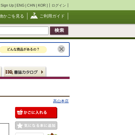
Sign Up [
ENG
|
CHN
|
KOR
]
ログイン
物かごを見る
ご利用ガイド
高山本店