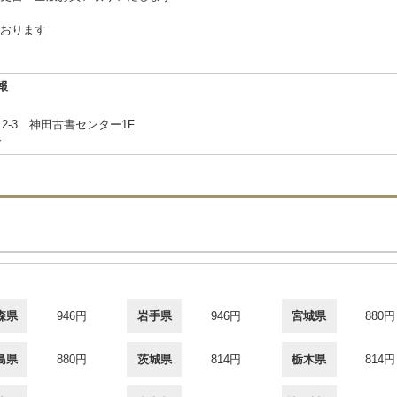
おります
報
-3 神田古書センター1F
合
森県
946円
岩手県
946円
宮城県
880円
島県
880円
茨城県
814円
栃木県
814円