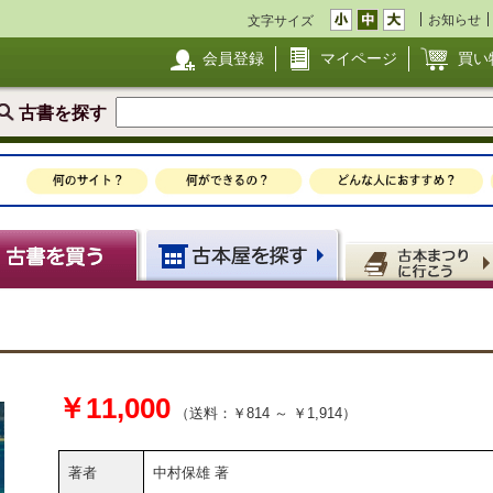
お知らせ
文字サイズ
会員登録
マイページ
買い
古書を探す
￥11,000
（送料：￥814 ～ ￥1,914）
著者
中村保雄 著