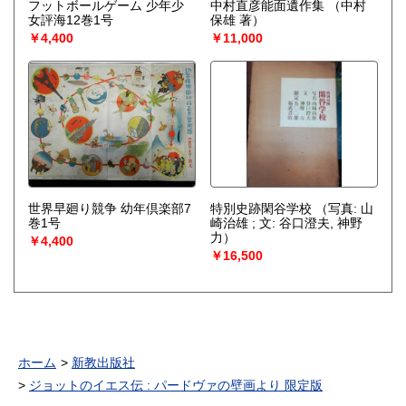
フットボールゲーム 少年少
中村直彦能面遺作集
（中村
女評海12巻1号
保雄 著）
￥4,400
￥11,000
世界早廻り競争 幼年倶楽部7
特別史跡閑谷学校
（写真: 山
巻1号
崎治雄 ; 文: 谷口澄夫, 神野
力）
￥4,400
￥16,500
ホーム
新教出版社
ジョットのイエス伝 : パードヴァの壁画より 限定版