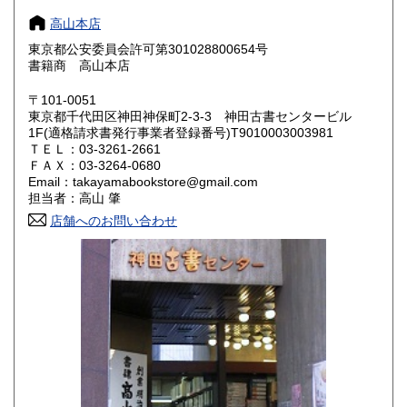
高山本店
奈良県
和歌山県
814円
814円
東京都公安委員会許可第301028800654号
書籍商 高山本店
鳥取県
島根県
924円
924円
〒101-0051
岡山県
広島県
924円
924円
東京都千代田区神田神保町2-3-3 神田古書センタービル
1F(適格請求書発行事業者登録番号)T9010003003981
ＴＥＬ：03-3261-2661
山口県
徳島県
924円
924円
ＦＡＸ：03-3264-0680
Email：takayamabookstore@gmail.com
香川県
愛媛県
924円
924円
担当者：高山 肇
店舗へのお問い合わせ
高知県
福岡県
924円
1,089円
佐賀県
長崎県
1,089円
1,089円
熊本県
大分県
1,089円
1,089円
宮崎県
鹿児島県
109円
1,089円
沖縄県
1,364円