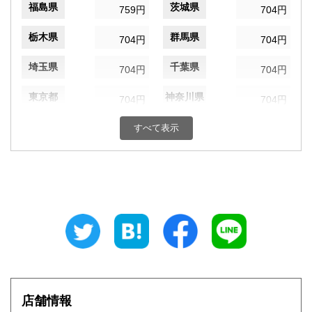
福島県
茨城県
759円
704円
栃木県
群馬県
704円
704円
埼玉県
千葉県
704円
704円
東京都
神奈川県
704円
704円
新潟県
富山県
すべて表示
759円
759円
石川県
福井県
759円
759円
山梨県
長野県
759円
759円
岐阜県
静岡県
759円
759円
愛知県
三重県
759円
759円
滋賀県
京都府
814円
814円
店舗情報
大阪府
兵庫県
814円
814円