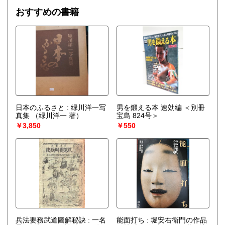
おすすめの書籍
日本のふるさと : 緑川洋一写
男を鍛える本 速効編 ＜別冊
真集
（緑川洋一 著）
宝島 824号＞
￥3,850
￥550
兵法要務武道圖解秘訣 : 一名
能面打ち : 堀安右衛門の作品