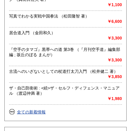
￥1,100
・能楽に関連する小道具等も査定しております
(レコードは買い取りしておりません)
写真でわかる実戦中国拳法 （松田隆智 著）
￥6,600
取り扱い分野
歴史、美術工芸、古典籍、近代文献、古書一般（その他）
居合道入門 （金田和久）
￥3,300
『空手のタマゴ』黒帯への道 第3巻 （『月刊空手道』編集部
編 ; 坂丘のぼる まんが）
￥3,300
古流へのいざないとしての杖道打太刀入門 （松井健二 著）
￥3,850
ザ・自己防衛術 : <続>ザ・セルフ・ディフェンス・マニュア
ル （渡辺仲満 著）
￥1,980
全ての新着情報