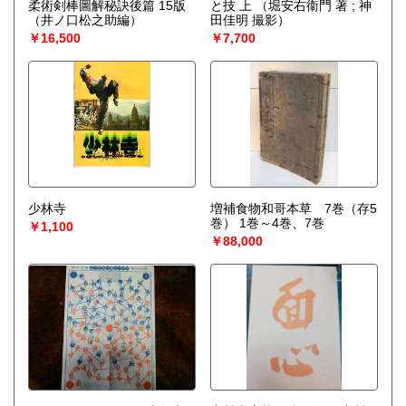
柔術剣棒圖解秘訣後篇 15版
と技 上
（堀安右衞門 著 ; 神
（井ノ口松之助編）
田佳明 撮影）
￥16,500
￥7,700
少林寺
増補食物和哥本草 7巻（存5
巻） 1巻～4巻、7巻
￥1,100
￥88,000