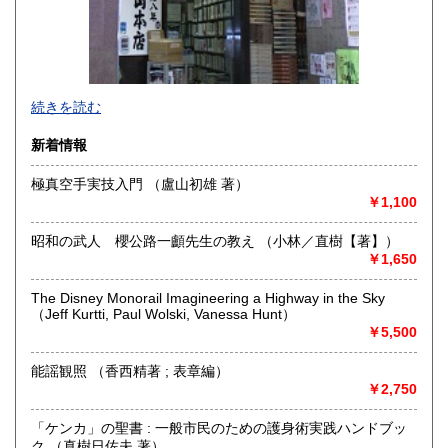
当店は武道、能楽、料理、美術を専門に扱っております。神
続きを読む
保町の駅から徒歩一分。
新着情報
都内近郊であれば無料で出張いたしますので、まずはご相談
ください。
極真空手実技入門 （盧山初雄 著）
￥1,100
買い取り量が少量であっても、当店での買取を前提とした査
定であれば、出張査定のほかにも、店頭・メールでの査定も
昭和の武人 櫻公路一顱先生の教え （小林／直樹【著】）
無料で行っております。
￥1,650
沿線名：都営新宿・三田線 営団半蔵門線
The Disney Monorail Imagineering a Highway in the Sky
最寄駅：神保町駅徒歩1分
（Jeff Kurtti, Paul Wolski, Vanessa Hunt）
営業時間：11:00-18:00
￥5,500
定休日：年末年始
能謡観照 （香西精著 ; 表章編）
書籍の買取について
￥2,750
・能楽、武道書、料理書、美術書、歴史書 全般お買い取り
「ケンカ」の聖書 : 一般市民のための護身術実践ハンドブッ
いたします
ク （真樹日佐夫 著）