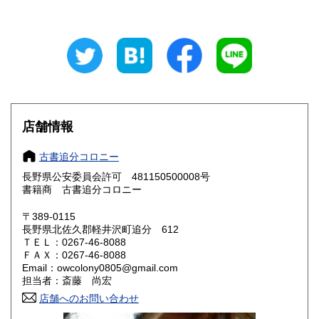
600円
600円
岐阜県
静岡県
600円
600円
愛知県
三重県
600円
600円
滋賀県
京都府
600円
600円
大阪府
兵庫県
600円
600円
店舗情報
奈良県
和歌山県
600円
600円
古書追分コロニー
長野県公安委員会許可 481150500008号
鳥取県
島根県
600円
600円
書籍商 古書追分コロニー
岡山県
広島県
600円
600円
〒389-0115
長野県北佐久郡軽井沢町追分 612
ＴＥＬ：0267-46-8088
山口県
徳島県
600円
600円
ＦＡＸ：0267-46-8088
Email：owcolony0805@gmail.com
香川県
愛媛県
600円
600円
担当者：斎藤 尚宏
店舗へのお問い合わせ
高知県
福岡県
600円
600円