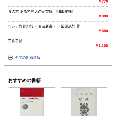
￥770
取り扱い分野
哲学宗教、歴史、社会科学、美術工芸、外国文学、趣味、サ
食の本 ある料理人の読書録 （稲田俊輔）
ブカルチャー、古書一般（その他）
￥880
ロシア異界幻想 ＜岩波新書＞ （栗原成郎 著）
￥880
工作手帖
￥1,100
全ての新着情報
おすすめの書籍