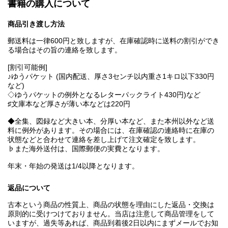
書籍の購入について
商品引き渡し方法
郵送料は一律600円と致しますが、在庫確認時に送料の割引ができ
る場合はその旨の連絡を致します。
[割引可能例]
♪ゆうパケット (国内配送、厚さ3センチ以内重さ1キロ以下330円
など)
◇ゆうパケットの例外となるレターパックライト430円)など
♯文庫本など厚さが薄い本などは220円
◆全集、図録など大きい本、分厚い本など、また本州以外など送
料に例外があります。その場合には、在庫確認の連絡時に在庫の
状態などと合わせて連絡を差し上げて注文確定を致します。
♭また海外送付は、国際郵便の実費となります。
年末・年始の発送は1/4以降となります。
返品について
古本という商品の性質上、商品の状態を理由にした返品・交換は
原則的に受けつけておりません。当店は注意して商品管理をして
いますが、過失等あれば、商品到着後2日以内にまずメールでお知