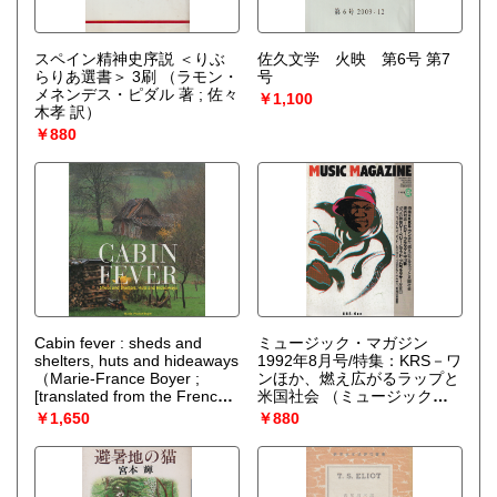
スペイン精神史序説 ＜りぶ
佐久文学 火映 第6号 第7
らりあ選書＞ 3刷
（ラモン・
号
メネンデス・ピダル 著 ; 佐々
￥1,100
木孝 訳）
￥880
Cabin fever : sheds and
ミュージック・マガジン
shelters, huts and hideaways
1992年8月号/特集：KRS－ワ
（Marie-France Boyer ;
ンほか、燃え広がるラップと
[translated from the French
米国社会
（ミュージック・
by Esther Selsden]）
マガジン [編]）
￥1,650
￥880