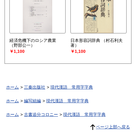
経済危機下のロシア農業
日本形容詞辞典
（村石利夫
（野部公一）
著）
￥1,100
￥1,100
ホーム
三秦出版社
現代漢語 常用字字典
ホーム
編写組編
現代漢語 常用字字典
ホーム
古書追分コロニー
現代漢語 常用字字典
ページ上部へ戻る