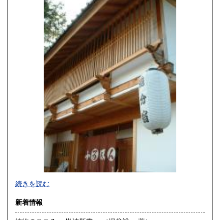
佐賀県
長崎県
600円
600円
熊本県
大分県
600円
600円
宮崎県
鹿児島県
600円
600円
沖縄県
600円
続きを読む
新着情報