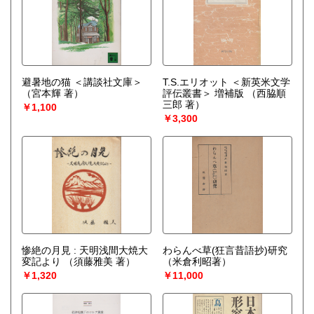
避暑地の猫 ＜講談社文庫＞
T.S.エリオット ＜新英米文学
（宮本輝 著）
評伝叢書＞ 増補版
（西脇順
三郎 著）
￥1,100
￥3,300
惨絶の月見 : 天明浅間大焼大
わらんべ草(狂言昔語抄)研究
変記より
（須藤雅美 著）
（米倉利昭著）
￥1,320
￥11,000