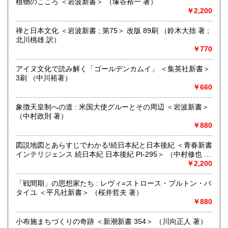
植物のこころ ＜岩波新書＞ （塚谷裕一 著）
￥2,200
追分コロニーは「豊かな暮らし」をテーマにした「村の古本
屋」です。人が精神的に豊かな生活を送るための 様々な遊び
禅と日本文化 ＜岩波新書 ; 第75＞ 改版 89刷 （鈴木大拙 著 ;
的「衣・食・住、アート、音楽、旅、 趣味、健康、文芸、経
北川桃雄 訳）
済、社会、哲学、政治」 等の幅広いテーマを扱います。
￥770
「日本の古本屋」で販売している古本は、隣りの「文化磁場
油や」で一部展示販売も春～秋にしています、堀辰雄、立原
アイヌ文化で読み解く「ゴールデンカムイ」 ＜集英社新書＞
道造、加藤周一などのゆかりの土地柄です。信州にお越しの
3刷 （中川裕著）
場合はどうぞお立ち寄り下さい。
￥660
沿線名：しなの鉄道
象徴天皇制への道 : 米国大使グルーとその周辺 ＜岩波新書＞
最寄駅：信濃追分駅
（中村政則 著）
営業時間：12:00〜17:00
￥880
定休日：火・水曜日(夏季:毎日営業、冬季:天気次第)
図説地図とあらすじでわかる!続日本紀と日本後紀 ＜青春新書
書籍の買取について
インテリジェンス 続日本紀 日本後紀 PI-295＞ （中村修也 監
修）
￥2,200
◇近隣であれば書籍の買取をしています。少数であれば店へ
の持ち込み、あるいは量が多い場合はまずは電話などで相談
「戦間期」の思想家たち : レヴィ=ストロース・ブルトン・バ
をさせていただくこともあります。
タイユ ＜平凡社新書＞ （桜井哲夫 著）
￥880
買取が出来る本とそうでない本があります、メール・電話等
で連絡頂ければと思います。
小布施まちづくりの奇跡 ＜新潮新書 354＞ （川向正人 著）