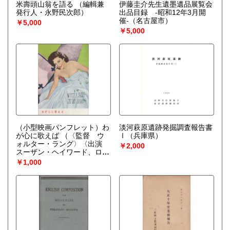
米壽頭山翁を語る
（編輯兼
伊藤圭介先生遺墨遺品展覧会
発行人・永野民次郎）
出品目録 -昭和12年3月開
催-（名古屋市）
￥5,000
￥5,000
（小型映画パンフレット）わ
淡河萩原遺跡発掘調査報告書
が心に歌えば
（〈監督 ウ
Ⅰ（兵庫県）
ォルター・ラング〉〈出演
￥2,000
スーザン・ヘイワード、ロリ
イ・カルハウン〉）
￥1,000