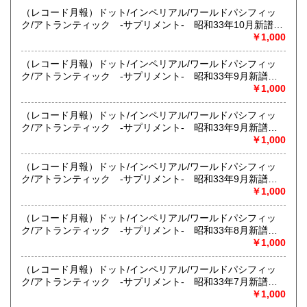
500円
500円
（レコード月報）ドット/インペリアル/ワールドパシフィッ
送料は何冊でも500円、代引は800円です。（本州・四国・九
ク/アトランティック -サプリメント- 昭和33年10月新譜
熊本県
大分県
500円
500円
州の方）
（〈写真入 パット・ブーン、リッキー・ネルソン、ゲー
￥1,000
表示金額はすべて消費税込みです。
ル・ストーム、ボビー・ダーリン〉）
メールアドレスは、〈itohuruhonten@biglobe.jp〉です。
宮崎県
鹿児島県
500円
500円
（レコード月報）ドット/インペリアル/ワールドパシフィッ
ク/アトランティック -サプリメント- 昭和33年9月新譜
外国からのご注文はお受けできません。
沖縄県
（〈写真入 クラーク・シスターズ〉）
￥1,000
2,000円
Orders from overseas is not accepted.
請允許不接受海外出貨。
（レコード月報）ドット/インペリアル/ワールドパシフィッ
ク/アトランティック -サプリメント- 昭和33年9月新譜
沿線名：-
（〈写真入 クラーク・シスターズ〉）
￥1,000
最寄駅：-
営業時間：11:00〜17:00 『日本の古本屋』による通販専門
(店舗はありません)
（レコード月報）ドット/インペリアル/ワールドパシフィッ
定休日：無休
ク/アトランティック -サプリメント- 昭和33年9月新譜
（〈写真入 クラーク・シスターズ〉）
￥1,000
書籍の買取について
（レコード月報）ドット/インペリアル/ワールドパシフィッ
無料出張買取いたします。戦前の本、地図、探偵小説、郷土
ク/アトランティック -サプリメント- 昭和33年8月新譜
資料、雑誌大歓迎です。
（〈写真入 パット・ブーン、クリス・コンナー、ベテイ・
￥1,000
大量ご処分も大歓迎です。
ジョンソン〉）
まずは、電話にてお気軽にお問い合わせください。
（レコード月報）ドット/インペリアル/ワールドパシフィッ
(電話番号:052-916-2594)
ク/アトランティック -サプリメント- 昭和33年7月新譜
（〈写真入 パット・ブーン、リッキー・ネルソン、クリ
￥1,000
取り扱い分野
ス・コンナー〉）