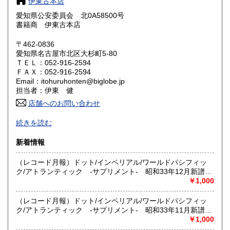
伊東古本店
岐阜県
静岡県
500円
500円
愛知県公安委員会 北0A58500号
書籍商 伊東古本店
愛知県
三重県
500円
500円
〒462-0836
滋賀県
京都府
愛知県名古屋市北区大杉町5-80
500円
500円
ＴＥＬ：052-916-2594
ＦＡＸ：052-916-2594
大阪府
兵庫県
500円
500円
Email：itohuruhonten@biglobe.jp
担当者：伊東 健
奈良県
和歌山県
500円
500円
店舗へのお問い合わせ
できるだけきれいな本を扱うよう心がけております。
鳥取県
島根県
500円
500円
続きを読む
本の状態表示は、美本・無表示・並本の3段階です。
並本は通常流通している古本らしい古本とお考えください。
岡山県
広島県
新着情報
500円
500円
本のサイズで表示のないものは、原則としてB6判（四六判）
です。
（レコード月報）ドット/インペリアル/ワールドパシフィッ
山口県
徳島県
『日本の古本屋』に36.000点登録、そのうち35.970点が画像
500円
500円
ク/アトランティック -サプリメント- 昭和33年12月新譜
付です。
（〈写真入 パット・ブーン、ロビン・ルーク〉）
￥1,000
香川県
愛媛県
500円
500円
終刊した共同古書目録『伍魅倶楽部』などで、約30年の通販
実績があります。
（レコード月報）ドット/インペリアル/ワールドパシフィッ
高知県
福岡県
実店舗では本店の『伊東古本店』、支店の『亜希書房』『勝
500円
500円
ク/アトランティック -サプリメント- 昭和33年11月新譜
川古書センター 伊東古本店』の3店を、約40年間営業して
（〈写真入 パット・ブーン、マーガレット・ホワイティン
￥1,000
おりました。
グ〉）
佐賀県
長崎県