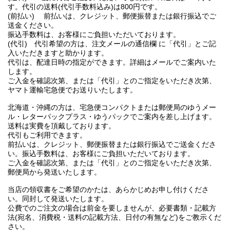
す。代引の送料(代引手数料込み)は800円です。
(前払い) 前払いは、クレジット、郵便振替または銀行振込でご
送金ください。
振込手数料は、お客様にご負担いただいております。
(代引) 代引希望の方は、注文メールの通信欄 に「代引」とご記
入いただきますと助かります。
代引は、配達日時の指定ができます。詳細はメールでご案内いた
します。
ご入金を確認次第、または「代引」とのご指定をいただき次第、
ヤマト運輸宅急便でお送りいたします。
北海道・沖縄の方は、宅急便コンパクトまたは郵便局のゆうメー
ル・レターパックプラス・ゆうパックでご案内を差し上げます。
送料は実費を頂戴しております。
代引もご利用できます。
前払いは、クレジット、郵便振替または銀行振込でご送金くださ
い。振込手数料は、お客様にご負担いただいております。
ご入金を確認次第、または「代引」とのご指定をいただき次第、
郵便局から発送いたします。
当店の領収書をご希望のかたは、あらかじめお申し付けくださ
い。同封して発送いたします。
公費でのご注文の場合は前金を要しませんが、必要書類・記載方
法(宛名、消費税・送料の記載方法、日付の有無など)をご教示くだ
さい。