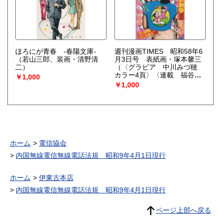
ほろにが青春 -春陽文庫-
週刊漫画TIMES 昭和58年6
（若山三郎、装画・清野清
月3日号 表紙画・塚本馨三
二）
（〈グラビア 中川みづ穂
カラー4頁〉〈連載 福谷た
￥1,000
かし、田上憲治、ほんまり
￥1,000
う、ももなり高、くらしな涼
子、渡辺さだよし、植田まさ
し、小島功、鈴木義司、東海
林さだお、木谷恭介、長尾み
のる〉）
ホーム
電信協会
内国無線電信無線電話法規 昭和9年4月1日現行
ホーム
伊東古本店
内国無線電信無線電話法規 昭和9年4月1日現行
ページ上部へ戻る