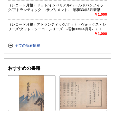
（レコード月報）ドット/インペリアル/ワールドパシフィッ
-
ク/アトランティック -サプリメント- 昭和33年5月新譜
雑誌、漫画、軟派、地図、旅行パンフレット、絵葉書、楽
（〈写真入 パット・ブーン、ラ・ヴァーン・ベーカー〉）
￥1,000
譜、郷土資料、昔懐かしいもの全般
（レコード月報）アトランティック/ダット・ヴォックス・シ
リーズ/ダット・シーコ・シリーズ -昭和33年4月号- （〈写
真入 クリス・コンナー、ルス・ブラウン〉）
￥1,000
全ての新着情報
おすすめの書籍