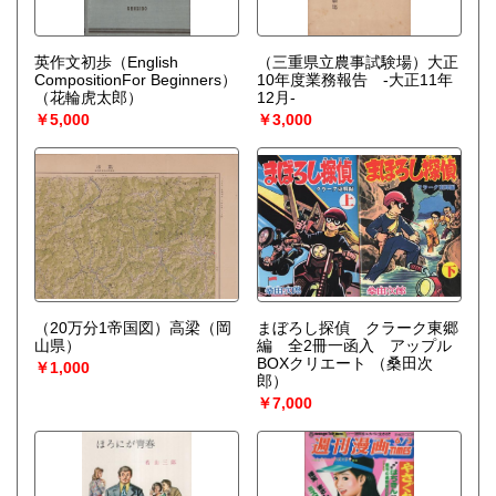
英作文初歩（English
（三重県立農事試験場）大正
CompositionFor Beginners）
10年度業務報告 -大正11年
（花輪虎太郎）
12月-
￥5,000
￥3,000
（20万分1帝国図）高梁（岡
まぼろし探偵 クラーク東郷
山県）
編 全2冊一函入 アップル
BOXクリエート
（桑田次
￥1,000
郎）
￥7,000