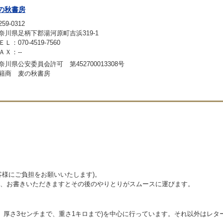
の秋書房
59-0312
奈川県足柄下郡湯河原町吉浜319-1
ＥＬ：070-4519-7560
ＡＸ：--
奈川県公安委員会許可 第452700013308号
籍商 麦の秋書房
客様にご負担をお願いいたします)。
、お書きいただきますとその後のやりとりがスムースに運びます。
で、厚さ3センチまで、重さ1キロまで)を中心に行っています。それ以外はレ