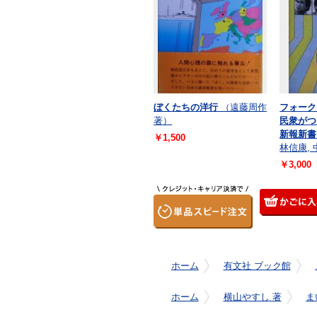
ぼくたちの洋行
（遠藤周作
フォーク
著）
民衆がつ
新報新書
￥1,500
林信康,
￥3,000
ホーム
有文社 ブック館
ホーム
横山やすし 著
ま