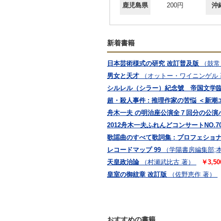
鹿児島県
200円
沖
新着書籍
日本芸術様式の研究 改訂普及版
（鼓常
男女と天才
（オットー・ワイニンゲル 著
シルレル（シラー）紀念號 帝国文学
超・殺人事件 : 推理作家の苦悩 ＜新
舟木一夫 の明治座公演全７回分の公演
2012舟木一夫ふれんどコンサートNO.70
歌謡曲のすべて歌詞集 : プロフェショナル
レコードマップ 99
（学陽書房編集部;
天皇政治論
（村瀬武比古 著）
￥3,5
皇室の御紋章 改訂版
（佐野恵作 著）
おすすめの書籍