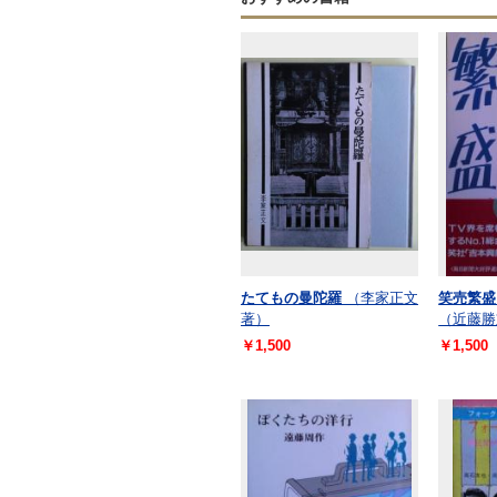
たてもの曼陀羅
（李家正文
笑売繁盛
著）
（近藤勝
￥1,500
￥1,500