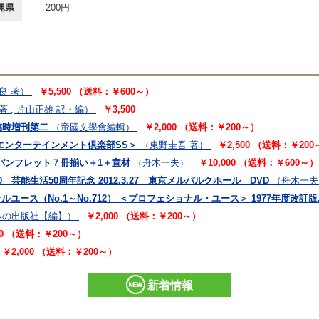
縄県
200円
良 著）
￥5,500 （送料：￥600～）
 ; 片山正雄 訳・編）
￥3,500
臨時増刊第二
（帝國文學會編輯）
￥2,000 （送料：￥200～）
潮エンターテインメント倶楽部SS＞
（東野圭吾 著）
￥2,500 （送料：￥20
パンフレット７冊揃い＋1＋宣材
（舟木一夫）
￥10,000 （送料：￥600～）
 芸能生活50周年記念 2012.3.27 東京メルパルクホール DVD
（舟木一夫
ユース（No.1～No.712） ＜プロフェショナル・ユース＞ 1977年度改訂版
本の出版社【編】）
￥2,000 （送料：￥200～）
00 （送料：￥200～）
￥2,000 （送料：￥200～）
新着情報