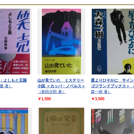
 : よしもと王国
山が見ていた ミステリー
星よりひそかに サイン
重 著）
小説 ＜カッパ・ノベルス＞
ゴジランドブックス＞
（新田次郎 著）
森一樹 著）
￥1,500
￥3,500