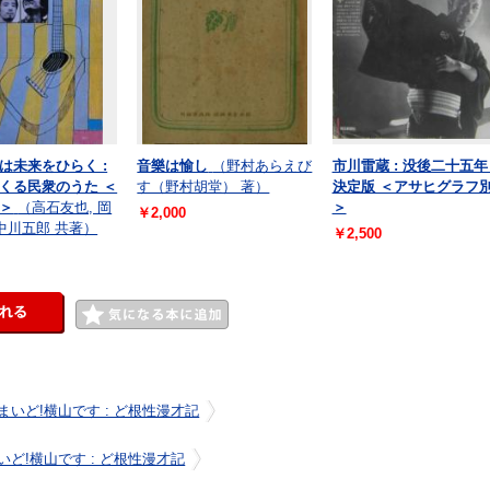
は未来をひらく :
音樂は愉し
（野村あらえび
市川雷蔵 : 没後二十五年 
くる民衆のうた ＜
す（野村胡堂） 著）
決定版 ＜アサヒグラフ
＞
（高石友也, 岡
＞
￥2,000
 中川五郎 共著）
￥2,500
まいど!横山です : ど根性漫才記
いど!横山です : ど根性漫才記