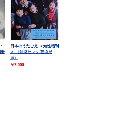
:
日本のうたごえ ＜知性増刊
別冊
＞
（音楽センタ-芸術局
編）
￥3,000