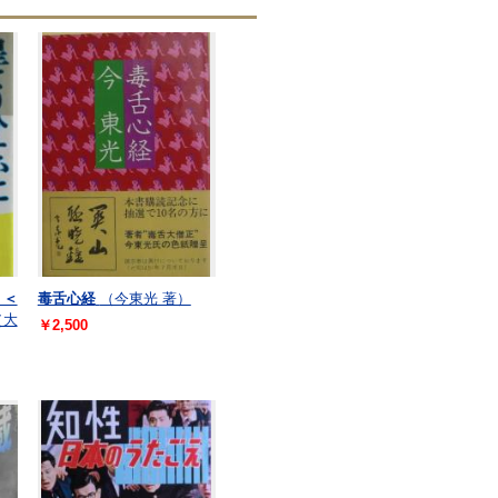
 ＜
毒舌心経
（今東光 著）
（大
￥2,500