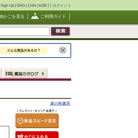
Sign Up [
ENG
|
CHN
|
KOR
]
ログイン
物かごを見る
ご利用ガイド
麦の秋書房