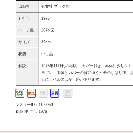
出版社
有文社 ブック館
刊行年
1976
ページ数
267p 図
サイズ
19cm
状態
中古品
解説
1976年11月刊の再版、 カバー付き。本体に少しシミ
ヨゴレ、本体とカバーの背に薄くヒモのしばり跡、
しにラベルのはがし跡があります。
マスターID：1190959
初版刊行年：1976