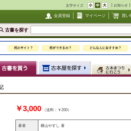
お知らせ
文字サイズ
会員登録
マイページ
買い
古書を探す
記
￥3,000
（送料：￥200）
著者
横山やすし 著