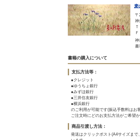
麦
〒2
神
Ｔ
Ｆ
神
書
書籍の購入について
支払方法等：
●クレジット
●ゆうちょ銀行
●みずほ銀行
●三井住友銀行
●横浜銀行
のご利用が可能です(振込手数料はお
ご注文時にどのお支払方法がご希望か
商品引渡し方法：
発送はクリックポスト(A4サイズま