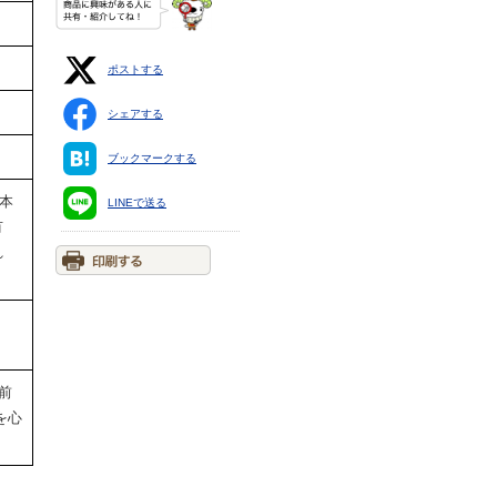
ポストする
シェアする
ブックマークする
、本
LINEで送る
有
汚れ
前
を心