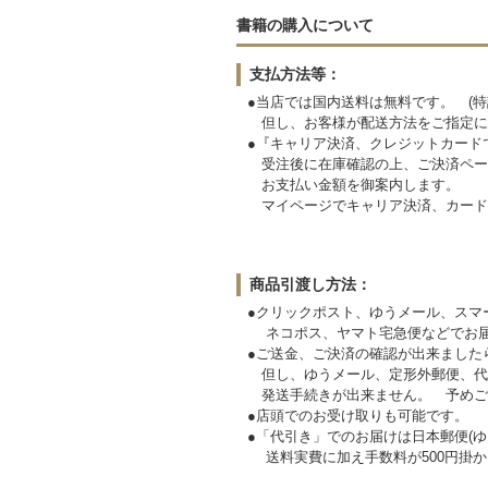
書籍の購入について
支払方法等：
●当店では国内送料は無料です。 (特
但し、お客様が配送方法をご指定に
●『キャリア決済、クレジットカード
受注後に在庫確認の上、ご決済ペー
お支払い金額を御案内します。
マイページでキャリア決済、カード
商品引渡し方法：
●クリックポスト、ゆうメール、スマ
ネコポス、ヤマト宅急便などでお届
●ご送金、ご決済の確認が出来ました
但し、ゆうメール、定形外郵便、代
発送手続きが出来ません。
●店頭でのお受け取りも可能です。
●「代引き」でのお届けは日本郵便(ゆ
送料実費に加え手数料が500円掛か