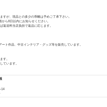
ますが、現品との多少の乖離は予めご了承下さい。
到着から8日以内にお知らせください。
ば返送料当店負担で返品に応じます。
アート作品、中古インテリア・グッズ等を販売しています。
ります。
しています。
報
-14
合