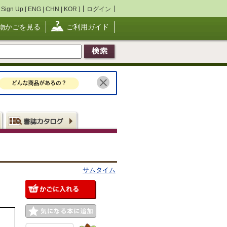
Sign Up [
ENG
|
CHN
|
KOR
]
ログイン
物かごを見る
ご利用ガイド
サムタイム