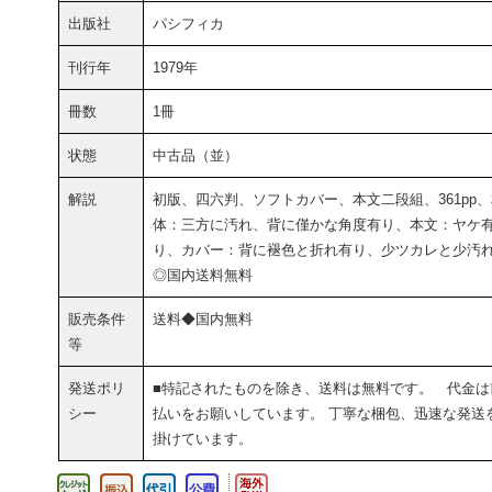
出版社
パシフィカ
刊行年
1979年
冊数
1冊
状態
中古品（並）
解説
初版、四六判、ソフトカバー、本文二段組、361pp
体：三方に汚れ、背に僅かな角度有り、本文：ヤケ
り、カバー：背に褪色と折れ有り、少ツカレと少
◎国内送料無料
販売条件
送料◆国内無料
等
発送ポリ
■特記されたものを除き、送料は無料です。 代金は
シー
払いをお願いしています。 丁寧な梱包、迅速な発送
掛けています。