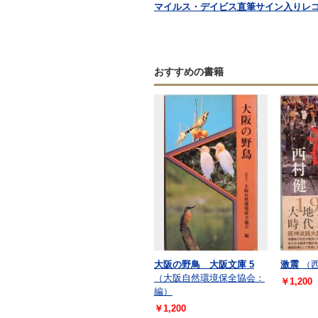
マイルス・デイビス直筆サイン入りレコ
おすすめの書籍
大阪の野鳥 大阪文庫 5
激震
（
（大阪自然環境保全協会：
￥1,200
編）
￥1,200