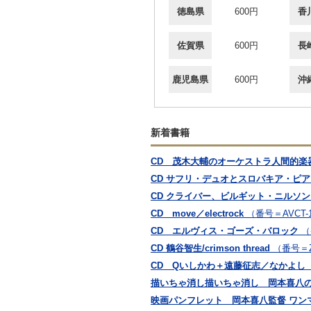
徳島県
600円
香
佐賀県
600円
長
鹿児島県
600円
沖
新着書籍
CD 茂木大輔のオーケストラ人間的楽器学
CD サフリ・デュオとスロバキア・ピ
CD クライバー、ビルギット・ニルソ
CD move／electrock
（番号＝AVCT-1
CD エルヴィス・ゴーズ・バロック
（
CD 鶴谷智生/crimson thread
（番号＝Z
CD Qいしかわ＋遠藤征志／なかよし
描いちゃ消し描いちゃ消し 岡本喜八
映画パンフレット 岡本喜八監督 ワン