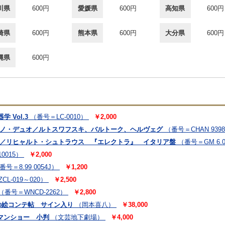
川県
600円
愛媛県
600円
高知県
600円
崎県
600円
熊本県
600円
大分県
600円
縄県
600円
 Vol.3
（番号＝LC-0010）
￥2,000
アノ・デュオ／ルトスワフスキ、バルトーク、ヘルヴェグ
（番号＝CHAN 939
ン／リヒャルト・シュトラウス 『エレクトラ』 イタリア盤
（番号＝GM 6.0
0015）
￥2,000
番号＝8.99 0054J）
￥1,200
CL-019～020）
￥2,500
（番号＝WNCD-2262）
￥2,800
の絵コンテ帖 サイン入り
（岡本喜八）
￥38,000
マンショー 小判
（文芸地下劇場）
￥4,000