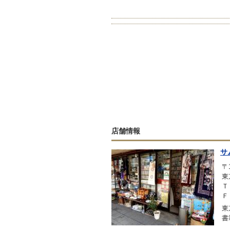
店舗情報
サ
〒1
東
Ｔ
Ｆ
東
書