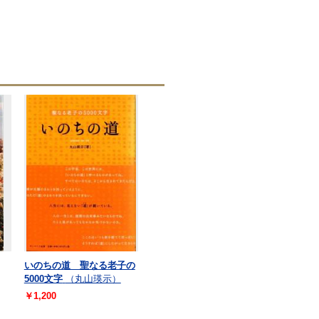
いのちの道 聖なる老子の
5000文字
（丸山瑛示）
￥1,200