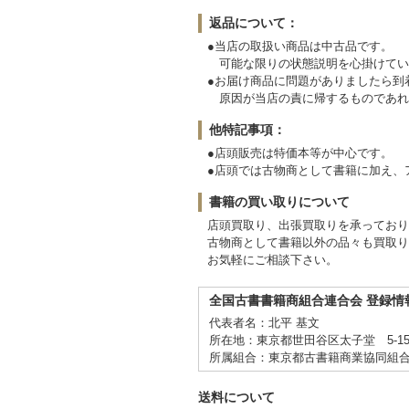
返品について：
●当店の取扱い商品は中古品です。
可能な限りの状態説明を心掛けてい
●お届け商品に問題がありましたら
原因が当店の責に帰するものであれ
他特記事項：
●店頭販売は特価本等が中心です。
●店頭では古物商として書籍に加え、
書籍の買い取りについて
店頭買取り、出張買取りを承ってお
古物商として書籍以外の品々も買取り
お気軽にご相談下さい。
全国古書書籍商組合連合会 登録情
代表者名：北平 基文
所在地：東京都世田谷区太子堂 5-15
所属組合：東京都古書籍商業協同組
送料について