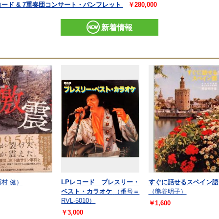
ード & 7重奏団コンサート・パンフレット
￥280,000
新着情報
西村 健）
LPレコード プレスリー・
すぐに話せるスペイン語
ベスト・カラオケ
（番号＝
（熊谷明子）
RVL-5010）
￥1,600
￥3,000