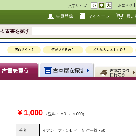
お知らせ
文字サイズ
会員登録
マイページ
買い
古書を探す
￥1,000
（送料：￥0 ～ ￥600）
著者
イアン・フィンレイ 新津一義・訳