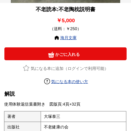
不老読本:不老陶枕説明書
￥5,000
（送料：￥250）
海月文庫
かごに入れる
気になる本に追加（ログインで利用可能）
気になる本の使い方
解説
使用体験返信葉書附き 図版頁:4頁+32頁
著者
大塚泰三
出版社
不老健康の会