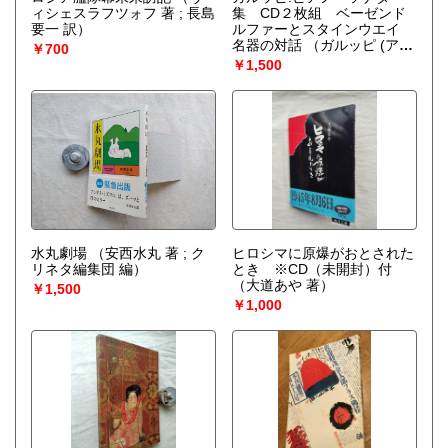
ィシェスラフツォフ 著 ; 長島
集 CD２枚組 ベーゼンド
要一 訳）
ルファーとスタインウエイ
名器の対話
（ガルッピ (アー
￥700
ティスト), 関孝弘 (アーティ
￥1,500
スト)）
水丸劇場
（安西水丸 著 ; ク
ヒロシマに原爆がおとされた
リネタ編集団 編）
とき ※CD（未開封）付
（大道あや 著）
￥1,500
￥1,000