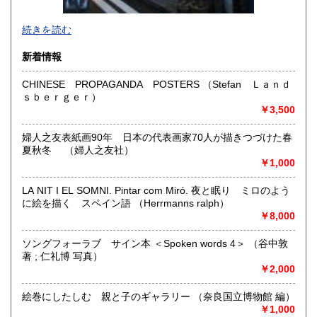
続きを読む
新着情報
CHINESE PROPAGANDA POSTERS （Stefan Ｌａｎｄ
ｓｂｅｒｇｅｒ）
-
￥3,500
沿線名：-
婦人之友表紙画90年 日本の代表画家70人が描きつづけた春
最寄駅：-
夏秋冬 （婦人之友社）
営業時間：事務所(無店舗)、事務所併設のギャラリーのみ不
￥1,000
定期OPEN
定休日：古本屋として店舗営業はしていません。
LA NIT I EL SOMNI. Pintar com Miró. 夜と眠り ミロのよう
に絵を描く スペイン語 （Herrmanns ralph）
書籍の買取について
￥8,000
https://www.kuragebunko.com/%E3%81%8A%E5%95%8F%E5%
にお問合せ下さい。
ソングフォーラブ サイン本 ＜Spoken words 4＞ （谷中敦
著 ; 仁礼博 写真）
￥2,000
取り扱い分野
哲学宗教、歴史、美術工芸、近代文献、趣味、古書一般（そ
絵巻にしたしむ 親と子のギャラリー （奈良国立博物館 編）
の他）
￥1,000