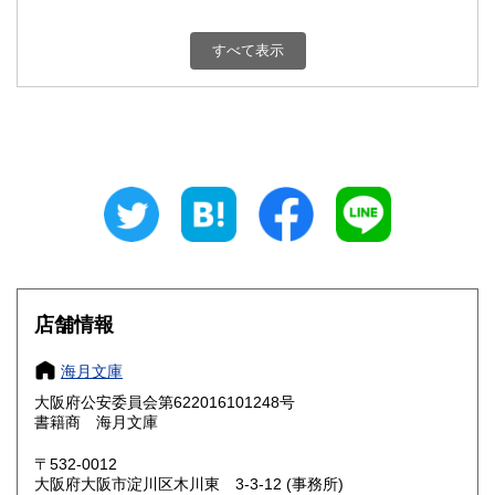
新潟県
富山県
250円
250円
すべて表示
石川県
福井県
250円
250円
山梨県
長野県
250円
250円
岐阜県
静岡県
250円
250円
愛知県
三重県
250円
250円
滋賀県
京都府
250円
250円
大阪府
兵庫県
250円
250円
店舗情報
奈良県
和歌山県
250円
250円
海月文庫
大阪府公安委員会第622016101248号
鳥取県
島根県
250円
250円
書籍商 海月文庫
岡山県
広島県
250円
250円
〒532-0012
大阪府大阪市淀川区木川東 3-3-12 (事務所)