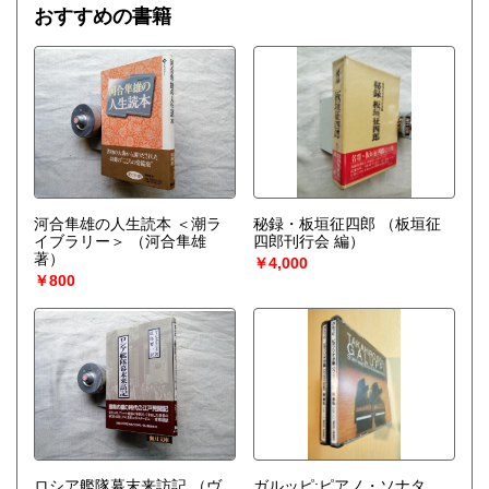
おすすめの書籍
河合隼雄の人生読本 ＜潮ラ
秘録・板垣征四郎
（板垣征
イブラリー＞
（河合隼雄
四郎刊行会 編）
著）
￥4,000
￥800
ロシア艦隊幕末来訪記
（ヴ
ガルッピ:ピアノ・ソナタ