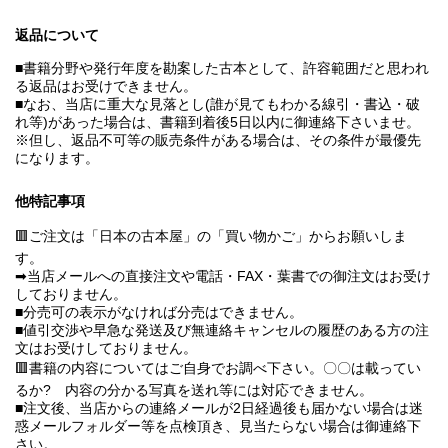
返品について
■書籍分野や発行年度を勘案した古本として、許容範囲だと思われ
る返品はお受けできません。
■なお、当店に重大な見落とし(誰が見てもわかる線引・書込・破
れ等)があった場合は、書籍到着後5日以内に御連絡下さいませ。
※但し、返品不可等の販売条件がある場合は、その条件が最優先
になります。
他特記事項
🟥ご注文は「日本の古本屋」の「買い物かご」からお願いしま
す。
➡当店メールへの直接注文や電話・FAX・葉書での御注文はお受け
しておりません。
■分売可の表示がなければ分売はできません。
■値引交渉や早急な発送及び無連絡キャンセルの履歴のある方の注
文はお受けしておりません。
🟥書籍の内容についてはご自身でお調べ下さい。〇〇は載ってい
るか? 内容の分かる写真を送れ等には対応できません。
■注文後、当店からの連絡メールが2日経過後も届かない場合は迷
惑メールフォルダー等を点検頂き、見当たらない場合は御連絡下
さい。