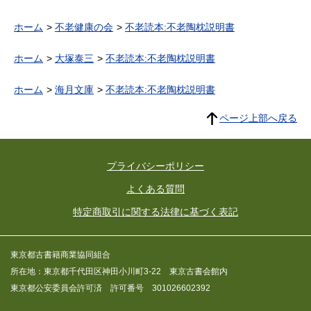
雄 福永一夫 真武真喜子
三本松倫世 加藤義夫 南條
ホーム
不老健康の会
不老読本:不老陶枕説明書
史生 鷲田めるろ 平井章
一）
ホーム
大塚泰三
不老読本:不老陶枕説明書
ホーム
海月文庫
不老読本:不老陶枕説明書
ページ上部へ戻る
プライバシーポリシー
よくある質問
特定商取引に関する法律に基づく表記
東京都古書籍商業協同組合
所在地：東京都千代田区神田小川町3-22 東京古書会館内
東京都公安委員会許可済 許可番号 301026602392