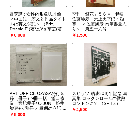
群芳譜 : 女性的形象與才藝
季刊「銀花」５６号 特集
＜中国語、序文と作品タイト
佐藤勝彦 天上天下ぼく独
ルは英文併記＞
（Brix,
尊 ＜佐藤勝彦 肉筆書畫入
Donald E.(著/文)張 華芝(著/
り＞ 第五十六号
文)劉 芳如(著/文)）
￥6,000
￥1,500
ART OFFICE OZASA発行図
スピッツ 結成30周年記念 写
録（冊子）9冊一括：瀧口修
真集 ロックンロールの微熱
造 宮脇愛子/ O JUN 松井
ロンドンにて
（SPITZ）
智惠+＜別冊＞ 縁側の立話 O
￥2,500
JUN＋松井智惠/白石由
￥8,000
子 ”上 下 粒子 光”/ 横溝美由
紀 ”集積・”/ 西川勝人/河口
龍夫 ”＜関係＞の始まり”/
今井祝雄 ”余白の起源” ＜分
売不可＞
（島敦彦 石原輝