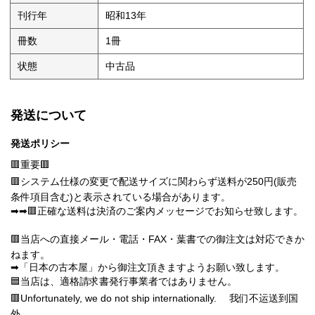
刊行年
昭和13年
冊数
1冊
状態
中古品
発送について
発送ポリシー
🟥重要🟥
🟥システム仕様の変更で配送サイズに関わらず送料が250円(販売
条件項目含む)と表示されている場合があります。
➡➡🟥正確な送料は決済のご案内メッセージでお知らせ致します。
🟥当店への直接メール・電話・FAX・葉書での御注文は対応できか
ねます。
➡「日本の古本屋」から御注文頂きますようお願い致します。
🟦当店は、適格請求書発行事業者ではありません。
🟥Unfortunately, we do not ship internationally. 我们不运送到国
外