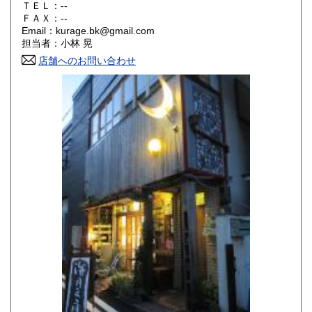
ＴＥＬ：--
山口県
徳島県
250円
250円
ＦＡＸ：--
Email：kurage.bk@gmail.com
香川県
愛媛県
250円
250円
担当者：小林 晃
店舗へのお問い合わせ
高知県
福岡県
250円
250円
佐賀県
長崎県
250円
250円
熊本県
大分県
250円
250円
宮崎県
鹿児島県
250円
250円
沖縄県
250円