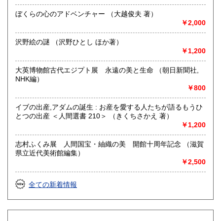
ぼくらの心のアドベンチャー （大越俊夫 著）
￥2,000
沢野絵の謎 （沢野ひとし ほか著）
￥1,200
大英博物館古代エジプト展 永遠の美と生命 （朝日新聞社,
NHK編）
￥800
イブの出産,アダムの誕生 : お産を愛する人たちが語るもうひ
とつの出産 ＜人間選書 210＞ （きくちさかえ 著）
￥1,200
志村ふくみ展 人間国宝・紬織の美 開館十周年記念 （滋賀
県立近代美術館編集）
￥2,500
全ての新着情報