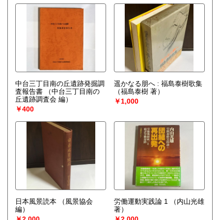
中台三丁目南の丘遺跡発掘調
遥かなる朋へ : 福島泰樹歌集
査報告書
（中台三丁目南の
（福島泰樹 著）
丘遺跡調査会 編）
￥1,000
￥400
日本風景読本
（風景協会
労働運動実践論 1
（内山光雄
編）
著）
￥2,000
￥2,000