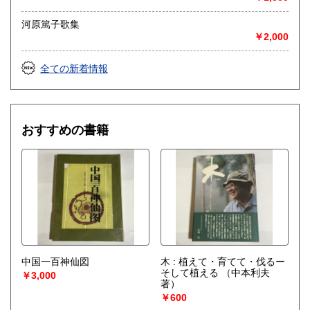
河原篤子歌集
￥2,000
全ての新着情報
おすすめの書籍
中国一百神仙図
木 : 植えて・育てて・伐るー
そして植える
（中本利夫
￥3,000
著）
￥600