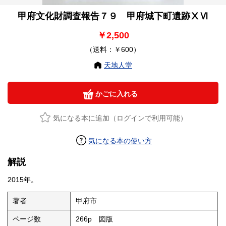
甲府文化財調査報告７９ 甲府城下町遺跡ⅩⅥ
￥2,500
（送料：￥600）
天地人堂
かごに入れる
気になる本に追加（ログインで利用可能）
気になる本の使い方
解説
2015年。
著者
甲府市
ページ数
266p 図版