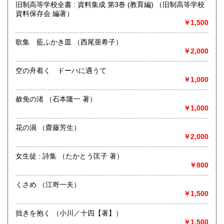
600円
新潟県内にて出張積極的に買取を行っています。査定及び出
旧制高等学校全書 : 資料集成 第3巻 (教育編) （旧制高等学校
張料は無料です。20冊以上であればお伺いいたします。ご連
資料保存会 編著）
絡願います。
￥1,500
歌集 藍ふかき皿 （西尾亜希子）
取り扱い分野
￥2,000
歴史、社会科学、自然科学、サブカルチャー、古書一般（そ
の他）
空の舟着く ドーハに遇うて
￥1,000
赦免の渚 （石本隆一 著）
￥1,000
花の渦 （齋藤芳生）
￥2,000
女生徒 : 詩集 （たかとう匡子 著）
￥800
くさめ （江嵜一夫）
￥1,500
拙きを抱く （小川／十四【著】）
￥1,500