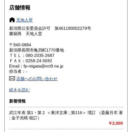
大阪府
兵庫県
600円
600円
店舗情報
奈良県
和歌山県
600円
600円
天地人堂
新潟県公安委員会許可 第461190002279号
鳥取県
島根県
600円
600円
書籍商 天地人堂
岡山県
広島県
600円
600円
〒940-0884
新潟県長岡市亀貝町1770番地
ＴＥＬ：080-2035-2687
山口県
徳島県
600円
600円
ＦＡＸ：0258-24-5692
Email：fp-niigata@nct9.ne.jp
香川県
愛媛県
600円
600円
担当者：-
店舗へのお問い合わせ
高知県
福岡県
600円
600円
-
続きを読む
佐賀県
長崎県
600円
600円
沿線名：上越新幹線
新着情報
最寄駅：長岡駅
熊本県
大分県
600円
600円
営業時間：午前10時から午後5時
武江年表 第1・第２ ＜東洋文庫 ; 第116＞ 増訂 （斎藤月岑 著
定休日：不定休
; 金子光晴 校訂）
宮崎県
鹿児島県
600円
600円
￥2,000
書籍の買取について
沖縄県