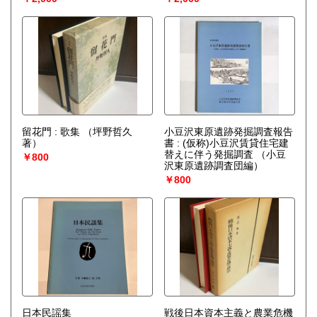
留花門 : 歌集
（坪野哲久
小豆沢東原遺跡発掘調査報告
著）
書 : (仮称)小豆沢賃貸住宅建
替えに伴う発掘調査
（小豆
￥800
沢東原遺跡調査団編）
￥800
日本民謡集
戦後日本資本主義と農業危機