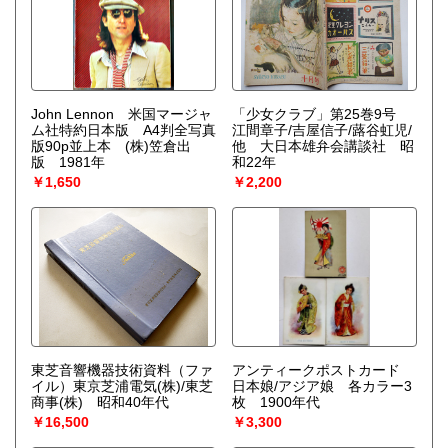
John Lennon 米国マージャ
「少女クラブ」第25巻9号
ム社特約日本版 A4判全写真
江間章子/吉屋信子/蕗谷虹児/
版90p並上本 (株)笠倉出
他 大日本雄弁会講談社 昭
版 1981年
和22年
￥1,650
￥2,200
東芝音響機器技術資料（ファ
アンティークポストカード
イル）東京芝浦電気(株)/東芝
日本娘/アジア娘 各カラー3
商事(株) 昭和40年代
枚 1900年代
￥16,500
￥3,300