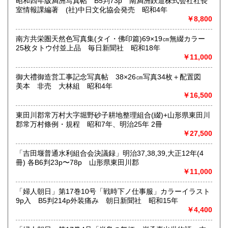
書籍の買取について
昭和四年版満洲写真帖 B5判73p 南満洲鉄道株式会社社長
室情報課編著 (社)中日文化協会発売 昭和4年
内容によります。
￥8,800
南方共栄圏天然色写真集(タイ・佛印篇)69×19㎝無綴カラー
取り扱い分野
25枚タトウ付並上品 毎日新聞社 昭和18年
古典籍、近代文献、趣味、サブカルチャー、古書一般（その
￥11,000
他）
和本・開拓/植民資料・戦時資料・文学一般・詩歌句集・児童
御大禮御造営工事記念写真帖 38×26㎝写真34枚＋配置図
書 ・児童資料・芸能/サブカル・広告資料・ポスター・版画/
美本 非売 大林組 昭和4年
刷り物 ・絵葉書・双六・地図/鳥瞰図
￥16,500
東田川郡常万村大字堀野砂子耕地整理組合(綴)+山形県東田川
郡常万村條例・規程 昭和7年、明治25年 2冊
￥27,500
「吉田堰普通水利組合会決議録」明治37,38,39,大正12年(4
冊) 各B6判23p〜78p 山形県東田川郡
￥11,000
「婦人朝日」第17巻10号「戦時下ノ仕事服」カラーイラスト
9p入 B5判214p外装痛み 朝日新聞社 昭和15年
￥4,400