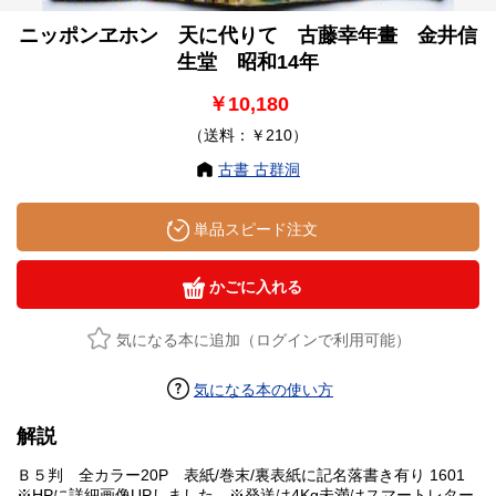
ニッポンヱホン 天に代りて 古藤幸年畫 金井信
生堂 昭和14年
￥10,180
（送料：￥210）
古書 古群洞
単品スピード注文
かごに入れる
気になる本に追加（ログインで利用可能）
気になる本の使い方
解説
Ｂ５判 全カラー20P 表紙/巻末/裏表紙に記名落書き有り 1601
※HPに詳細画像UPしました。※発送は4Kg未満はスマートレター