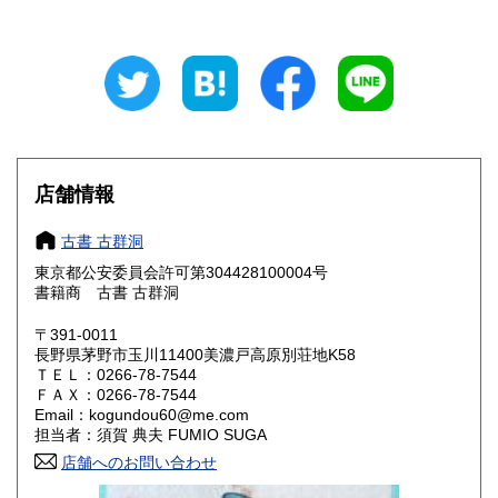
石川県
福井県
210円
210円
山梨県
長野県
210円
210円
岐阜県
静岡県
210円
210円
愛知県
三重県
210円
210円
店舗情報
滋賀県
京都府
210円
210円
古書 古群洞
大阪府
兵庫県
210円
210円
東京都公安委員会許可第304428100004号
書籍商 古書 古群洞
奈良県
和歌山県
210円
210円
〒391-0011
長野県茅野市玉川11400美濃戸高原別荘地K58
鳥取県
島根県
210円
210円
ＴＥＬ：0266-78-7544
ＦＡＸ：0266-78-7544
岡山県
広島県
210円
210円
Email：kogundou60@me.com
担当者：須賀 典夫 FUMIO SUGA
山口県
徳島県
210円
210円
店舗へのお問い合わせ