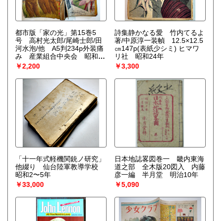
都市版「家の光」第15巻5
詩集静かなる愛 竹内てるよ
号 高村光太郎/尾崎士郎/田
著/中原淳一装幀 12.5×12.5
河水泡/他 A5判234p外装痛
㎝147p(表紙少シミ) ヒマワ
み 産業組合中央会 昭和14
リ社 昭和24年
年
￥2,200
￥3,300
「十一年式軽機関銃ノ研究」
日本地誌畧図巻一 畿内東海
他綴り 仙台陸軍教導学校
道之部 全木版20図入 内藤
昭和2〜5年
彦一編 半月堂 明治10年
￥33,000
￥5,090