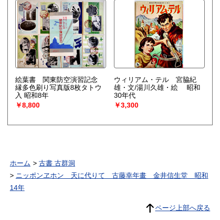
絵葉書 関東防空演習記念
ウィリアム・テル 宮脇紀
縁多色刷り写真版8枚タトウ
雄・文/湯川久雄・絵 昭和
入 昭和8年
30年代
￥8,800
￥3,300
ホーム
古書 古群洞
ニッポンヱホン 天に代りて 古藤幸年畫 金井信生堂 昭和
14年
ページ上部へ戻る