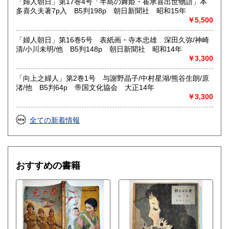
「婦人朝日」第17巻4号「半島の舞姫・崔承喜出世物語」本
多喜久夫著7p入 B5判198p 朝日新聞社 昭和15年
￥5,500
「婦人朝日」第16巻5号 表紙画・寺本忠雄 深田久弥/神崎
清/小川未明/他 B5判148p 朝日新聞社 昭和14年
￥3,300
「向上之婦人」第2巻1号 与謝野晶子/中村星湖/熊谷生朗/原
渚/他 B5判64p 帝国文化協会 大正14年
￥3,300
全ての新着情報
おすすめの書籍