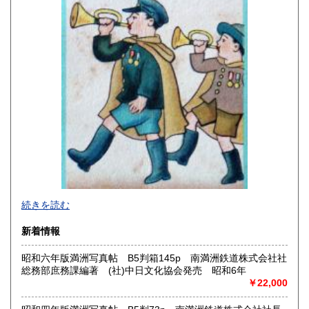
香川県
愛媛県
210円
210円
高知県
福岡県
210円
210円
佐賀県
長崎県
210円
210円
熊本県
大分県
210円
210円
宮崎県
鹿児島県
210円
210円
沖縄県
210円
2026年で創業45年目になります。
続きを読む
In 2026, we will have been in business for 45 years.
新着情報
沿線名：(無店舗)
昭和六年版満洲写真帖 B5判箱145p 南満洲鉄道株式会社社
最寄駅：(無店舗)
総務部庶務課編著 (社)中日文化協会発売 昭和6年
営業時間：10:00〜18:00
￥22,000
定休日：(無店舗)