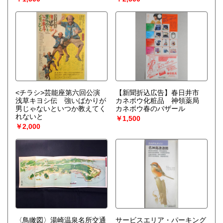
<チラシ>芸能座第六回公演
【新聞折込広告】春日井市
浅草キヨシ伝 強いばかりが
カネボウ化粧品 神領薬局
男じゃないといつか教えてく
カネボウ春のバザール
れないと
￥1,500
￥2,000
〈鳥瞰図〉湯崎温泉名所交通
サービスエリア・パーキング