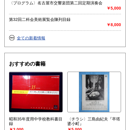
愛知県江南市前飛保町栄284 扶桑文庫 担当井
〈プログラム〉名古屋市交響楽団第二回定期演奏会
上
￥5,000
取り扱い分野
第32回二科会美術展覧会陳列目録
￥8,000
総記、哲学宗教、歴史、社会科学、自然科学、美術工芸、国
語国文、外国文学、古典籍、近代文献、趣味、外国書、サブ
カルチャー、古書一般（その他）
全ての新着情報
古文書・和本・刷り物・絵葉書・近代文献資料・エフェメラ
おすすめの書籍
昭和35年度用中学校教科書目
〈チラシ〉三島由紀夫『卒塔
録
婆小町』
￥3,000
￥5,000