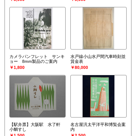
カメラパンフレット サンキ
水戸線小山水戸間汽車時刻並
ョー 8mm製品のご案内
賃金表
￥1,800
￥80,000
【駅弁票】大阪駅 水了軒
名古屋汎太平洋平和博覧会案
小鯛すし
内
￥1,500
￥2,500