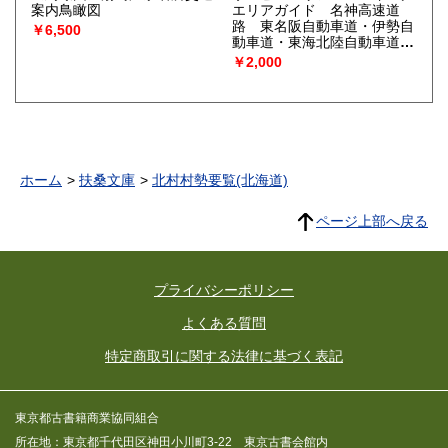
案内鳥瞰図
エリアガイド 名神高速道
路 東名阪自動車道・伊勢自
￥6,500
動車道・東海北陸自動車道・
西名阪自動車道・近畿自動車
￥2,000
道・阪和自動車道・関西空港
自動車道・舞鶴自動車道
ホーム
扶桑文庫
北村村勢要覧(北海道)
ページ上部へ戻る
プライバシーポリシー
よくある質問
特定商取引に関する法律に基づく表記
東京都古書籍商業協同組合
所在地：東京都千代田区神田小川町3-22 東京古書会館内