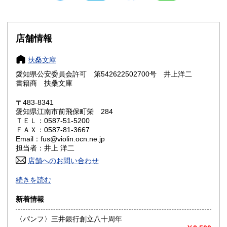
滋賀県
京都府
300円
300円
大阪府
兵庫県
300円
300円
店舗情報
奈良県
和歌山県
300円
300円
扶桑文庫
愛知県公安委員会許可 第542622502700号 井上洋二
鳥取県
島根県
300円
300円
書籍商 扶桑文庫
岡山県
広島県
300円
300円
〒483-8341
愛知県江南市前飛保町栄 284
ＴＥＬ：0587-51-5200
山口県
徳島県
300円
300円
ＦＡＸ：0587-81-3667
Email：fus@violin.ocn.ne.jp
香川県
愛媛県
300円
300円
担当者：井上 洋二
店舗へのお問い合わせ
高知県
福岡県
300円
300円
古文書、古地図、刷り物、一枚もの、絵葉書、鳥瞰図、近代
続きを読む
文献資料等を主体に扱っております。
佐賀県
長崎県
300円
300円
新着情報
沿線名：名鉄犬山線
熊本県
大分県
300円
300円
最寄駅：江南駅下車
〈パンフ〉三井銀行創立八十周年
営業時間：10:00〜17:00