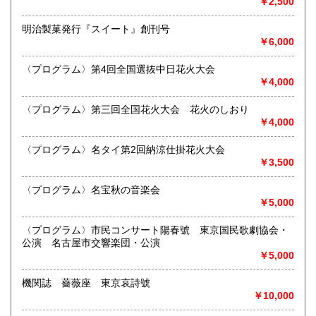
￥2,500
宮崎県
鹿児島県
定休日：不定休
300円
300円
明治製菓発行『スイート』創刊号
書籍の買取について
沖縄県
300円
￥6,000
買取 買取専用フリーダイヤル 0120-006-229 (担当・
井上)
〈プログラム〉第4回全国選抜中日花火大会
￥4,000
古書買取、古本買取、古書、古本の大量買い取りは大歓迎で
す。
〈プログラム〉第三回全国花火大会 花火のしおり
御整理・御売却はお気軽に当店にご相談ください。
￥4,000
お電話、メール等でご連絡次第、即日に参上いたします。古
書買い取り、古本買い取り、大量大歓迎です。
〈プログラム〉名タイ第2回納涼仕掛花火大会
特に古いもの全般(和本、古文書、紙物チラシ、郷土資料、地
￥3,500
図、宗教、芸能、美術、文学、雑誌等)に力を入れておりま
す。
〈プログラム〉名宝秋の音楽会
又書画骨董品も別部門で取り扱いしておりますので引越し増
￥5,000
改築の際には合わせてご利用ください。
愛知県・岐阜県を中心に近県の方、日時打ち合わせの後、ご
〈プログラム〉市民コンサート陽春號 東京国民歌劇協会・
訪問し、見積もり・買入をさせていただきます。
公演 名古屋市交響楽団・公演
まずはお気軽にご連絡ください。
￥5,000
お品物を送料着払いでお送りいただければ、即日に評価しご
連絡ご送金いたします。
機関誌 薔薇座 東京哀詩號
￥10,000
送り先 〒483-8341