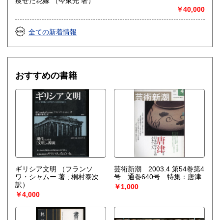
痩せた花嫁 （今東光 著）
￥40,000
全ての新着情報
おすすめの書籍
ギリシア文明
（フランソ
芸術新潮 2003.4 第54巻第4
ワ・シャムー 著 ; 桐村泰次
号 通巻640号 特集：唐津
訳）
￥1,000
￥4,000