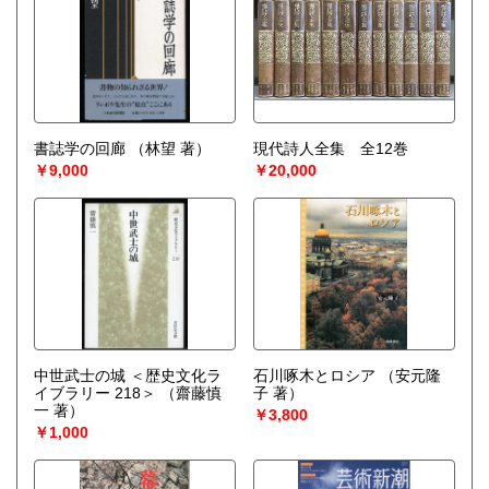
書誌学の回廊
（林望 著）
現代詩人全集 全12巻
￥9,000
￥20,000
中世武士の城 ＜歴史文化ラ
石川啄木とロシア
（安元隆
イブラリー 218＞
（齋藤慎
子 著）
一 著）
￥3,800
￥1,000