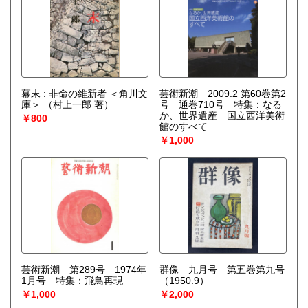
幕末 : 非命の維新者 ＜角川文
芸術新潮 2009.2 第60巻第2
庫＞
（村上一郎 著）
号 通巻710号 特集：なる
か、世界遺産 国立西洋美術
￥800
館のすべて
￥1,000
芸術新潮 第289号 1974年
群像 九月号 第五巻第九号
1月号 特集：飛鳥再現
（1950.9）
￥1,000
￥2,000