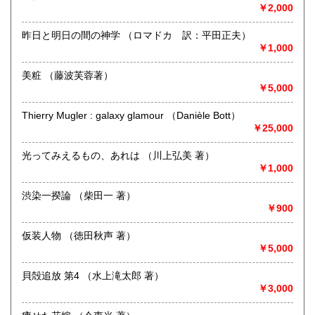
￥2,000
ご連絡いただければ直ちに参上いたします。
どの分野でも結構です。
昨日と明日の間の神学 （ロマドカ 訳：平田正夫）
￥1,000
取り扱い分野
美粧 （藤波芙蓉著）
古書一般（その他）
￥5,000
Thierry Mugler : galaxy glamour （Danièle Bott）
￥25,000
光ってみえるもの、あれは （川上弘美 著）
￥1,000
渋染一揆論 （柴田一 著）
￥900
仮装人物 （徳田秋声 著）
￥5,000
貝殻追放 第4 （水上滝太郎 著）
￥3,000