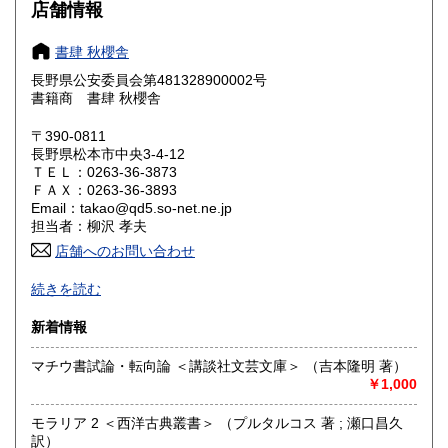
大阪府
兵庫県
190円
190円
店舗情報
奈良県
和歌山県
190円
190円
書肆 秋櫻舎
長野県公安委員会第481328900002号
鳥取県
島根県
190円
190円
書籍商 書肆 秋櫻舎
岡山県
広島県
190円
190円
〒390-0811
長野県松本市中央3-4-12
ＴＥＬ：0263-36-3873
山口県
徳島県
190円
190円
ＦＡＸ：0263-36-3893
Email：takao@qd5.so-net.ne.jp
香川県
愛媛県
190円
190円
担当者：柳沢 孝夫
店舗へのお問い合わせ
高知県
福岡県
190円
190円
商品の多くは倉庫での管理となっております。タイミング的
続きを読む
に2.3日確認に必要な場合があります。本局が遠いため土日祭
佐賀県
長崎県
190円
190円
日の郵便物発送は基本出来ません。
新着情報
熊本県
大分県
190円
190円
沿線名：中央線ー篠ノ井線
マチウ書試論・転向論 ＜講談社文芸文庫＞ （吉本隆明 著）
最寄駅：松本駅
￥1,000
宮崎県
鹿児島県
営業時間：午前11時より午後6時
190円
190円
定休日：不定休
モラリア 2 ＜西洋古典叢書＞ （プルタルコス 著 ; 瀬口昌久
沖縄県
190円
訳）
書籍の買取について