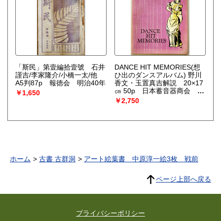
「斯民」第壹編拾壹號 石井
DANCE HIT MEMORIES(想
謹吉/李家隆介/小橋一太/他
ひ出のダンスアルバム) 野川
A5判87p 報徳会 明治40年
香文・玉置真吉解説 20×17
㎝ 50p 日本蓄音器商会 昭
￥1,650
和14年
￥2,750
ホーム
古書 古群洞
アート絵葉書 中原淳一絵3枚 戦前
ページ上部へ戻る
プライバシーポリシー