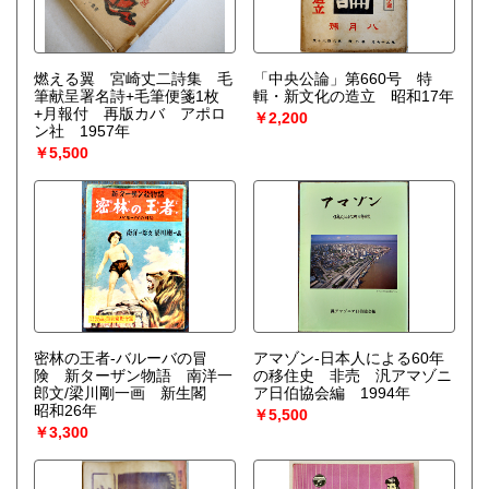
燃える翼 宮崎丈二詩集 毛
「中央公論」第660号 特
筆献呈署名詩+毛筆便箋1枚
輯・新文化の造立 昭和17年
+月報付 再版カバ アポロ
￥2,200
ン社 1957年
￥5,500
密林の王者-バルーバの冒
アマゾン-日本人による60年
険 新ターザン物語 南洋一
の移住史 非売 汎アマゾニ
郎文/梁川剛一画 新生閣
ア日伯協会編 1994年
昭和26年
￥5,500
￥3,300