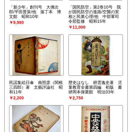
「新少年」創刊号 大佛次
「国民防空」第2巻10号 我
郎/平田普策/他 落丁本 博
が国民防空の進路/空襲の実
文館 昭和10年
相と民衆心理/他 中部軍司
令部監修 昭和15年
￥9,980
￥11,000
民謡集絵日傘 南照彦（関根
歴史はなし 耕雲逸史著 児
三四郎）著 文藝評論社 昭
童教育全書第四編 初版 書
和11年
肆岡本偉業館 明治33年
￥2,200
￥2,750