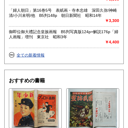
「婦人朝日」第16巻5号 表紙画・寺本忠雄 深田久弥/神崎
清/小川未明/他 B5判148p 朝日新聞社 昭和14年
￥3,300
御即位御大禮記念皇族画報 B5判写真版124p+解説176p「婦
人画報」増刊 東京社 昭和3年
￥4,400
全ての新着情報
おすすめの書籍