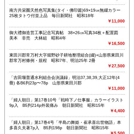
南方共栄圏天然色写真集(タイ・佛印篇)69×19㎝無綴カラー
取り扱い分野
25枚タトウ付並上品 毎日新聞社 昭和18年
古典籍、近代文献、趣味、サブカルチャー、古書一般（その
￥11,000
他）
和本・開拓/植民資料・戦時資料・文学一般・詩歌句集・児童
御大禮御造営工事記念写真帖 38×26㎝写真34枚＋配置図
書 ・児童資料・芸能/サブカル・広告資料・ポスター・版画/
美本 非売 大林組 昭和4年
刷り物 ・絵葉書・双六・地図/鳥瞰図
￥16,500
東田川郡常万村大字堀野砂子耕地整理組合(綴)+山形県東田川
郡常万村條例・規程 昭和7年、明治25年 2冊
￥27,500
「吉田堰普通水利組合会決議録」明治37,38,39,大正12年(4
冊) 各B6判23p〜78p 山形県東田川郡
￥11,000
「婦人朝日」第17巻10号「戦時下ノ仕事服」カラーイラスト
9p入 B5判214p外装痛み 朝日新聞社 昭和15年
￥4,400
「婦人朝日」第17巻4号「半島の舞姫・崔承喜出世物語」本
多喜久夫著7p入 B5判198p 朝日新聞社 昭和15年
￥5,500