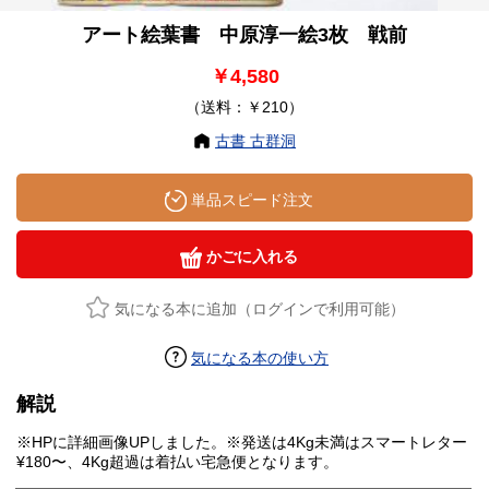
アート絵葉書 中原淳一絵3枚 戦前
￥4,580
（送料：￥210）
古書 古群洞
単品スピード注文
かごに入れる
気になる本に追加（ログインで利用可能）
気になる本の使い方
解説
※HPに詳細画像UPしました。※発送は4Kg未満はスマートレター
¥180〜、4Kg超過は着払い宅急便となります。