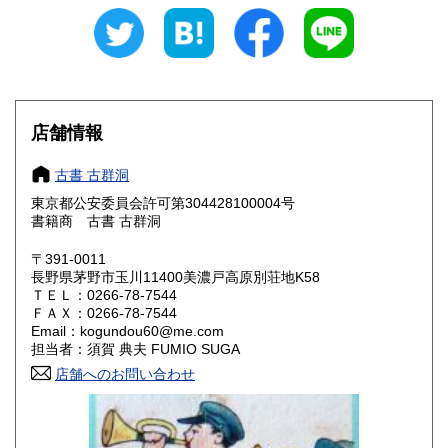
山梨県
長野県
210円
210円
岐阜県
静岡県
210円
210円
愛知県
三重県
210円
210円
店舗情報
滋賀県
京都府
210円
210円
古書 古群洞
大阪府
兵庫県
210円
210円
東京都公安委員会許可第304428100004号
書籍商 古書 古群洞
奈良県
和歌山県
210円
210円
〒391-0011
長野県茅野市玉川11400美濃戸高原別荘地K58
鳥取県
島根県
210円
210円
ＴＥＬ：0266-78-7544
ＦＡＸ：0266-78-7544
岡山県
広島県
210円
210円
Email：kogundou60@me.com
担当者：須賀 典夫 FUMIO SUGA
山口県
徳島県
210円
210円
店舗へのお問い合わせ
香川県
愛媛県
210円
210円