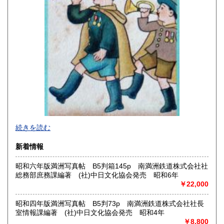
高知県
福岡県
210円
210円
佐賀県
長崎県
210円
210円
熊本県
大分県
210円
210円
宮崎県
鹿児島県
210円
210円
沖縄県
210円
2026年で創業45年目になります。
続きを読む
In 2026, we will have been in business for 45 years.
新着情報
沿線名：(無店舗)
昭和六年版満洲写真帖 B5判箱145p 南満洲鉄道株式会社社
最寄駅：(無店舗)
総務部庶務課編著 (社)中日文化協会発売 昭和6年
営業時間：10:00〜18:00
￥22,000
定休日：(無店舗)
書籍の買取について
昭和四年版満洲写真帖 B5判73p 南満洲鉄道株式会社社長
室情報課編著 (社)中日文化協会発売 昭和4年
内容によります。
￥8,800