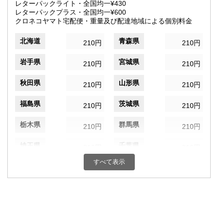
レターパックライト・全国均一¥430
レターパックプラス・全国均一¥600
クロネコヤマト宅配便・重量及び配達地域による個別料金
北海道
青森県
210円
210円
岩手県
宮城県
210円
210円
秋田県
山形県
210円
210円
福島県
茨城県
210円
210円
栃木県
群馬県
210円
210円
埼玉県
千葉県
210円
210円
すべて表示
東京都
神奈川県
210円
210円
新潟県
富山県
210円
210円
石川県
福井県
210円
210円