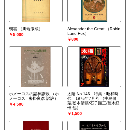
朝雲
（川端康成）
Alexander the Great
（Robin
Lane Fox）
￥5,000
￥800
ホメーロスの諸神讃歌
（ホ
太陽 No.146 特集・昭和時
メーロス ; 沓掛良彦 訳註）
代 1975年7月号
（中島健
蔵/松本清張/石子順三/荒木経
￥4,500
惟 他）
￥1,500