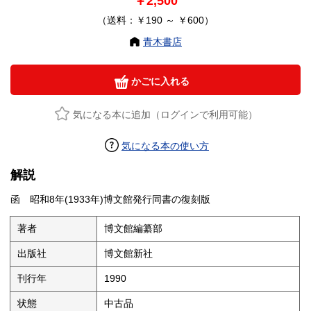
￥2,500
（送料：￥190 ～ ￥600）
青木書店
かごに入れる
気になる本に追加（ログインで利用可能）
気になる本の使い方
解説
函 昭和8年(1933年)博文館発行同書の復刻版
著者
博文館編纂部
出版社
博文館新社
刊行年
1990
状態
中古品