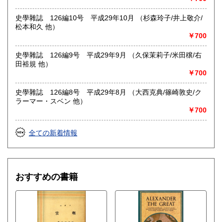
史學雜誌 126編10号 平成29年10月 （杉森玲子/井上敬介/
松本和久 他）
￥700
史學雜誌 126編9号 平成29年9月 （久保茉莉子/米田穣/右
田裕規 他）
￥700
史學雜誌 126編8号 平成29年8月 （大西克典/篠崎敦史/ク
ラーマー・スベン 他）
￥700
全ての新着情報
おすすめの書籍