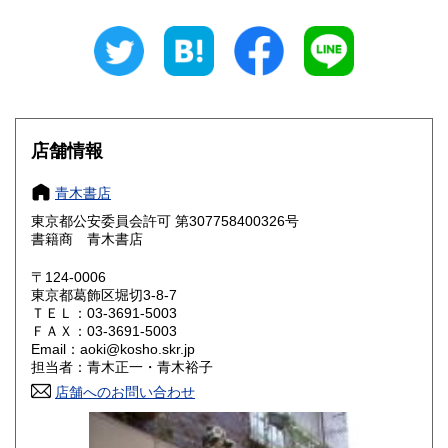
岐阜県
静岡県
600円
600円
愛知県
三重県
600円
600円
滋賀県
京都府
600円
600円
大阪府
兵庫県
600円
600円
店舗情報
奈良県
和歌山県
600円
600円
青木書店
東京都公安委員会許可 第307758400326号
鳥取県
島根県
600円
600円
書籍商 青木書店
岡山県
広島県
600円
600円
〒124-0006
東京都葛飾区堀切3-8-7
ＴＥＬ：03-3691-5003
山口県
徳島県
600円
600円
ＦＡＸ：03-3691-5003
Email：aoki@kosho.skr.jp
香川県
愛媛県
600円
600円
担当者：青木正一・青木裕子
店舗へのお問い合わせ
高知県
福岡県
600円
600円
佐賀県
長崎県
600円
600円