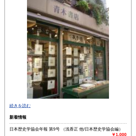
熊本県
大分県
600円
600円
宮崎県
鹿児島県
600円
600円
沖縄県
600円
続きを読む
新着情報
日本歴史学協会年報 第9号 （浅香正 他/日本歴史学協会編）
￥1,000