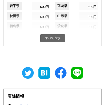
岩手県
宮城県
600円
600円
秋田県
山形県
600円
600円
福島県
茨城県
600円
600円
栃木県
群馬県
600円
600円
すべて表示
埼玉県
千葉県
600円
600円
東京都
神奈川県
600円
600円
新潟県
富山県
600円
600円
石川県
福井県
600円
600円
山梨県
長野県
600円
600円
店舗情報
岐阜県
静岡県
600円
600円