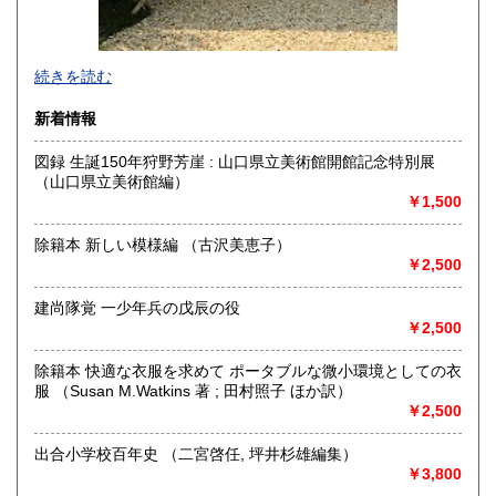
宮崎県
鹿児島県
600円
600円
続きを読む
沖縄県
600円
新着情報
図録 生誕150年狩野芳崖 : 山口県立美術館開館記念特別展
（山口県立美術館編）
￥1,500
除籍本 新しい模様編 （古沢美恵子）
￥2,500
建尚隊覚 一少年兵の戊辰の役
￥2,500
除籍本 快適な衣服を求めて ポータブルな微小環境としての衣
2006年名古屋にて創業。
服 （Susan M.Watkins 著 ; 田村照子 ほか訳）
2017年に店主の故郷である山口県へ移転。
￥2,500
ネット販売は山陽小野田市鴨庄443-1の事務所にて、
店頭販売は下関市豊田町大字殿敷1022-1の店舗にてしており
ます。
出合小学校百年史 （二宮啓任, 坪井杉雄編集）
持込買取（予約制）もお待ちしております。
￥3,800