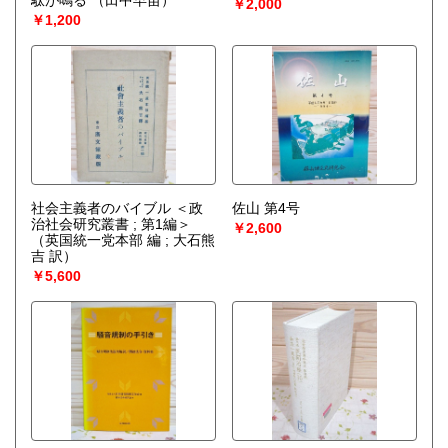
駄が鳴る
（田中早苗）
￥2,000
￥1,200
社会主義者のバイブル ＜政
佐山 第4号
治社会研究叢書 ; 第1編＞
￥2,600
（英国統一党本部 編 ; 大石熊
吉 訳）
￥5,600