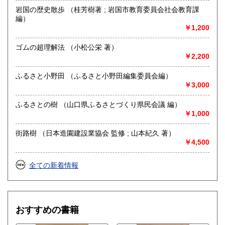
沿線名：JR山陽本線
岩国の歴史散歩 （桂芳樹著 ; 岩国市教育委員会社会教育課
最寄駅：厚狭駅
編）
営業時間：8時～20時(店頭販売は13時～17時)
￥1,200
定休日：お問い合わせは年中無休(店頭販売は木・土のみ営
業)
ゴムの超理解法 （小松公栄 著）
￥2,200
書籍の買取について
ふるさと小野田 （ふるさと小野田編集委員会編）
戦前の古書から発行されたばかりの本まで古本·古書全般を取
￥3,000
り扱っております。
何千冊、何万冊単位の大量の出張買取も大歓迎です。
ふるさとの樹 （山口県ふるさとづくり県民会議 編）
皆様の思い出の本、 学んだ本、夢を与えてくれた本
￥1,000
そんな大切な蔵書が次に必要としている方へ届けられるよう
お手伝いさせて頂ければと思います。
街路樹 （日本造園建設業協会 監修 ; 山本紀久 著）
￥4,500
取り扱い分野
哲学宗教、歴史、社会科学、美術工芸、趣味、サブカルチャ
全ての新着情報
ー、古書一般（その他）
学術書・専門書・山口県に関する本、資料
おすすめの書籍