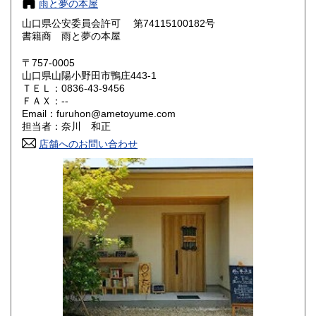
雨と夢の本屋
愛知県
三重県
600円
600円
山口県公安委員会許可 第74115100182号
滋賀県
京都府
書籍商 雨と夢の本屋
600円
600円
〒757-0005
大阪府
兵庫県
600円
600円
山口県山陽小野田市鴨庄443-1
ＴＥＬ：0836-43-9456
奈良県
和歌山県
600円
600円
ＦＡＸ：--
Email：furuhon@ametoyume.com
担当者：奈川 和正
鳥取県
島根県
600円
600円
店舗へのお問い合わせ
岡山県
広島県
600円
600円
山口県
徳島県
600円
600円
香川県
愛媛県
600円
600円
高知県
福岡県
600円
600円
佐賀県
長崎県
600円
600円
熊本県
大分県
600円
600円