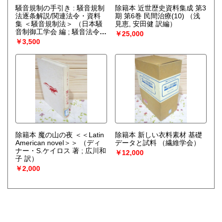
騒音規制の手引き : 騒音規制
除籍本 近世歴史資料集成 第3
法逐条解説/関連法令・資料
期 第6巻 民間治療(10)
（浅
集 ＜騒音規制法＞
（日本騒
見恵, 安田健 訳編）
音制御工学会 編 ; 騒音法令研
￥25,000
究会 著）
￥3,500
除籍本 魔の山の夜 ＜＜Latin
除籍本 新しい衣料素材 基礎
American novel＞＞
（ディ
データと試料
（繊維学会）
ナー・S.ケイロス 著 ; 広川和
￥12,000
子 訳）
￥2,000