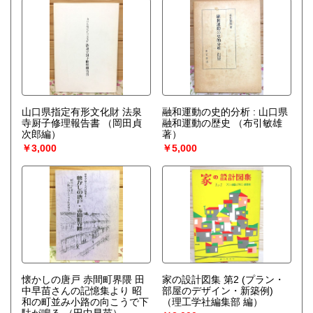
山口県指定有形文化財 法泉
融和運動の史的分析 : 山口県
寺厨子修理報告書
（岡田貞
融和運動の歴史
（布引敏雄
次郎編）
著）
￥3,000
￥5,000
懐かしの唐戸 赤間町界隈 田
家の設計図集 第2 (プラン・
中早苗さんの記憶集より 昭
部屋のデザイン・新築例)
和の町並み小路の向こうで下
（理工学社編集部 編）