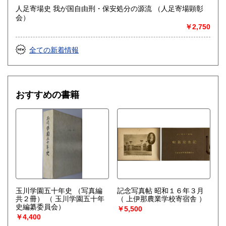
ください。
人足寄場史 我が国自由刑・保安処分の源流 （人足寄場顕彰
会）
○お売りになりたい本の書名、リストなどをメールやFAXでお
￥2,750
送りください。
量にかかわらずお見積を致します。
全ての新着情報
※買取方法は、出張買取、宅配買取、店頭買取がございま
す。
○出張買取の目安はお近くであれば古書の内容にもよります
おすすめの書籍
が、300冊(ダンボール6箱)ぐらいから承ります。
○宅配買取はお電話・メール・FAXで本のジャンル・分量・状
態を事前にご連絡ください。
○店頭買取は、こちらは事務所のため直接お持ち込みをご希望
の方は事前にご連絡ください。尚、店頭買取は平日営業時間
内の対応とさせていただいております。
※買取対象
○バーコードISBNの有無に関わらず、専門書・叢書・全集・
玉川学園五十年史 （写真編
記念写真帖 昭和１６年３月
雑誌の古書古本
共２冊）
（ 玉川学園五十年
（ 上伊那農業学校寄宿舎 ）
史編纂委員会）
￥5,500
○地図・写真・絵葉書・旅行パンフレットなどの古い紙資料
￥4,400