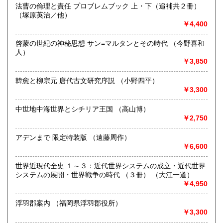
250円
250円
☆土日祝日は休業のためその前後のご注文品はご連絡、ご発
法曹の倫理と責任 プロブレムブック 上・下（追補共２冊）
送が遅くなりますことご承知ください。
（塚原英治／他）
佐賀県
長崎県
250円
250円
☆海外発送はEMSのみを取り扱います。送付先は英文表記で
￥4,400
お願いいたします。
熊本県
大分県
250円
250円
啓蒙の世紀の神秘思想 サン=マルタンとその時代 （今野喜和
沿線名：地下鉄丸ノ内線/地下鉄南北線/都営三田線/地下鉄千
人）
代田線/都営大江戸線
￥3,850
宮崎県
鹿児島県
250円
250円
最寄駅：本郷三丁目/東大前/春日/根津/本郷三丁目
営業時間：10:00-17:00
韓愈と柳宗元 唐代古文研究序説 （小野四平）
沖縄県
250円
定休日：土・日・祝日
￥3,300
書籍の買取について
中世地中海世界とシチリア王国 （高山博）
￥2,750
☆昭和5年創業。数々の実績と経験で古書・古本を買取致しま
す☆
アデンまで 限定特装版 （遠藤周作）
￥6,600
ご不要になったご蔵書、お引っ越しやリフォーム、ご退官、
故人蔵書のご整理、大量書籍のご処分、量に関わらずお困り
の際はお気軽にご相談ください。詳しくは買取専用サイトを
世界近現代全史 １～３：近代世界システムの成立・近代世界
ご覧ください。
システムの展開・世界戦争の時代 （３冊） （大江一道）
https://koshokaitori.bunsei.co.jp/
￥4,950
※ご相談お問い合わせはお電話・メール・FAXで承ります。
浮羽郡案内 （福岡県浮羽郡役所）
￥3,300
○ご整理されたい本のジャンル・分量・状態を大まかにお伝え