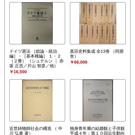
○和本、浮世絵や木版口絵の刷り物
幅広く対象にしておりますので、買取のご相談ご連絡をお
待ち申し上げております。
取り扱い分野
哲学宗教、歴史、社会科学、美術工芸、近代文献、趣味、サ
ブカルチャー、古書一般（その他）
ドイツ憲法 ［総論・統治
真宗史料集成 全13巻
（同朋
編］・［基本権編］ １・２
舎）
（２冊）
（シュテルン ｜ 赤
￥66,000
坂 正浩／片山 智彦／他）
￥16,500
近世鋳物師社会の構造
（ 中
独身青年層の結婚観と子供観
川 弘泰 著）
平成４年：第１０回出生動向