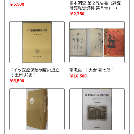
基本調査 第２報告書（調査
￥5,500
研究報告資料 第８号）
（ 厚
生省人口問題研究所 編）
￥2,750
ドイツ医療保険制度の成立
南汎集
（ 大倉 喜七郎 ）
（ 土田 武史 ）
￥16,500
￥5,500