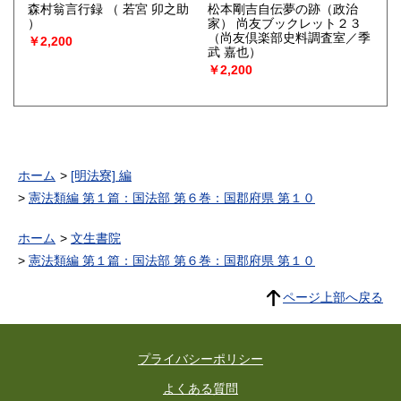
森村翁言行録
（ 若宮 卯之助
松本剛吉自伝夢の跡（政治
）
家） 尚友ブックレット２３
（尚友倶楽部史料調査室／季
￥2,200
武 嘉也）
￥2,200
ホーム
[明法寮] 編
憲法類編 第１篇：国法部 第６巻：国郡府県 第１０
ホーム
文生書院
憲法類編 第１篇：国法部 第６巻：国郡府県 第１０
ページ上部へ戻る
プライバシーポリシー
よくある質問