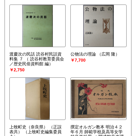
○和本、浮世絵や木版口絵の刷り物
幅広く対象にしておりますので、買取のご相談ご連絡をお
待ち申し上げております。
取り扱い分野
哲学宗教、歴史、社会科学、美術工芸、近代文献、趣味、サ
ブカルチャー、古書一般（その他）
渡慶次の民話 読谷村民話資
公物法の理論
（広岡 隆）
料集 ７
（ 読谷村教育委員会
￥7,700
／歴史民俗資料館 編）
￥2,750
上牧町史（奈良県） （正誤
撰定オルガン教本 明治４２
表共）
（上牧町史編集委員
年６月 師範学校及高等女学