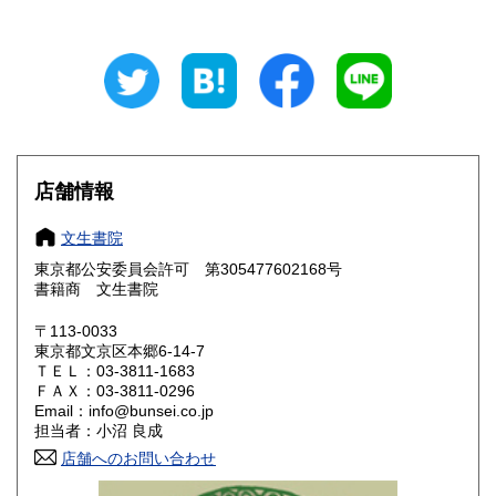
円・沖縄4620円)
※沖縄・離島はゆうパックなど安価な配送方法を使っており
ます。
北海道
青森県
250円
250円
岩手県
宮城県
250円
250円
店舗情報
秋田県
山形県
250円
250円
文生書院
福島県
茨城県
250円
250円
東京都公安委員会許可 第305477602168号
書籍商 文生書院
栃木県
群馬県
250円
250円
〒113-0033
埼玉県
千葉県
東京都文京区本郷6-14-7
250円
250円
ＴＥＬ：03-3811-1683
ＦＡＸ：03-3811-0296
東京都
神奈川県
250円
250円
Email：info@bunsei.co.jp
担当者：小沼 良成
新潟県
富山県
250円
250円
店舗へのお問い合わせ
石川県
福井県
250円
250円