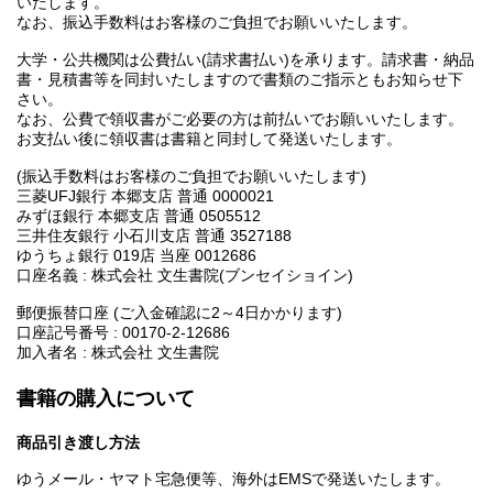
いたします。
なお、振込手数料はお客様のご負担でお願いいたします。
大学・公共機関は公費払い(請求書払い)を承ります。請求書・納品
書・見積書等を同封いたしますので書類のご指示ともお知らせ下
さい。
なお、公費で領収書がご必要の方は前払いでお願いいたします。
お支払い後に領収書は書籍と同封して発送いたします。
(振込手数料はお客様のご負担でお願いいたします)
三菱UFJ銀行 本郷支店 普通 0000021
みずほ銀行 本郷支店 普通 0505512
三井住友銀行 小石川支店 普通 3527188
ゆうちょ銀行 019店 当座 0012686
口座名義 : 株式会社 文生書院(ブンセイショイン)
郵便振替口座 (ご入金確認に2～4日かかります)
口座記号番号 : 00170-2-12686
加入者名 : 株式会社 文生書院
書籍の購入について
商品引き渡し方法
ゆうメール・ヤマト宅急便等、海外はEMSで発送いたします。