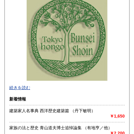
山梨県
長野県
250円
250円
岐阜県
静岡県
250円
250円
愛知県
三重県
250円
250円
滋賀県
京都府
250円
250円
大阪府
兵庫県
250円
250円
奈良県
和歌山県
250円
250円
☆大学・公共機関は公費払いを承りますので書類のご指示と
続きを読む
鳥取県
島根県
250円
250円
もお知らせ下さい。なお、公費で領収書がご必要の方は前払
いでお願いいたします。
新着情報
☆掲載中の商品は弊社ホームページ等にて販売のものもあ
岡山県
広島県
250円
250円
り、売り切れの節はご容赦下さい。
建築家人名事典 西洋歴史建築篇 （丹下敏明）
☆登録書籍は店頭にはございません。倉庫で在庫管理をして
山口県
徳島県
250円
250円
￥1,650
いますので、ご来店いただいてもお手に取ることができませ
ん。またお引渡しは日数がかかりますことをご承知くださ
香川県
愛媛県
い。店頭で購入希望の場合は事前にご連絡をお願いいたしま
家族の法と歴史 青山道夫博士追悼論集 （有地亨／他）
250円
250円
す。
￥2,200