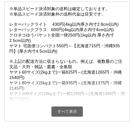
※単品スピード決済対象の送料は確定しております。
※単品スピード決済対象外の送料代金は目安です。
レターパックライト 430円(4kg以内厚さ内寸2.8cm以内)
レターパックプラス 600円(4kg以内厚さ内寸4cm以内)
クロネコゆうパケット全国一律250円(1kg以内 厚さ内寸
2.5cm以内)
ヤマト 宅急便コンパクト550円～【北海道715円・沖縄935
円】(厚さ内寸4.5cm以内)
※上記の配送方法に収まらないもの。例えば、複数冊のご注
文品・大判・雑誌・叢書・全集類
ヤマト60サイズ(2kgまで)一箱825円～(北海道1265円・沖縄
1540円)
ヤマト80サイズ(5kgまで)一箱935円～(北海道1375円・沖縄
2145円)
ヤマト100サイズ(10kgまで)一箱1155円～(北海道1485円・沖
縄2750円)
ヤマト120サイズ(15kgまで)一箱1210円～(北海道1650円・沖
縄3410円)
すべて表示
超過重量(15.1Kg以上20kg未満)一箱1375円～(北海道1815
円・沖縄4180円)
超過重量(20.1Kg以上25kg未満)一箱1540円～(北海道2145