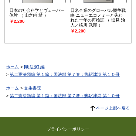
日本の社会科学とヴェーバー
日米企業のグローバル競争戦
体験
（ 山之内 靖 ）
略 ニューエコノミーと失わ
れた十年の再検証
（ 塩見 治
￥2,200
人／橘川 武郎 ）
￥2,200
ホーム
[明法寮] 編
第二憲法類編 第１篇：国法部 第７巻：郵駅津港 第１０冊
ホーム
文生書院
第二憲法類編 第１篇：国法部 第７巻：郵駅津港 第１０冊
ページ上部へ戻る
プライバシーポリシー