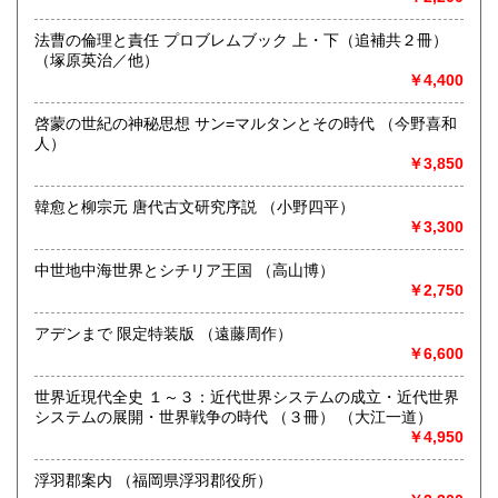
☆弊社ホームページよりOnline目録がご覧頂けます。
高知県
福岡県
250円
250円
☆土日祝日は休業のためその前後のご注文品はご連絡、ご発
法曹の倫理と責任 プロブレムブック 上・下（追補共２冊）
送が遅くなりますことご承知ください。
（塚原英治／他）
佐賀県
長崎県
250円
250円
☆海外発送はEMSのみを取り扱います。送付先は英文表記で
￥4,400
お願いいたします。
熊本県
大分県
250円
250円
啓蒙の世紀の神秘思想 サン=マルタンとその時代 （今野喜和
沿線名：地下鉄丸ノ内線/地下鉄南北線/都営三田線/地下鉄千
人）
代田線/都営大江戸線
￥3,850
宮崎県
鹿児島県
250円
250円
最寄駅：本郷三丁目/東大前/春日/根津/本郷三丁目
営業時間：10:00-17:00
韓愈と柳宗元 唐代古文研究序説 （小野四平）
沖縄県
250円
定休日：土・日・祝日
￥3,300
書籍の買取について
中世地中海世界とシチリア王国 （高山博）
￥2,750
☆昭和5年創業。数々の実績と経験で古書・古本を買取致しま
す☆
アデンまで 限定特装版 （遠藤周作）
￥6,600
ご不要になったご蔵書、お引っ越しやリフォーム、ご退官、
故人蔵書のご整理、大量書籍のご処分、量に関わらずお困り
の際はお気軽にご相談ください。詳しくは買取専用サイトを
世界近現代全史 １～３：近代世界システムの成立・近代世界
ご覧ください。
システムの展開・世界戦争の時代 （３冊） （大江一道）
https://koshokaitori.bunsei.co.jp/
￥4,950
※ご相談お問い合わせはお電話・メール・FAXで承ります。
浮羽郡案内 （福岡県浮羽郡役所）