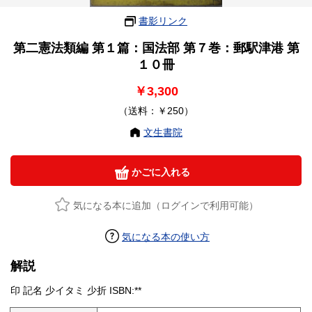
書影リンク
第二憲法類編 第１篇：国法部 第７巻：郵駅津港 第
１０冊
￥3,300
（送料：￥250）
文生書院
かごに入れる
気になる本に追加（ログインで利用可能）
気になる本の使い方
解説
印 記名 少イタミ 少折 ISBN:**