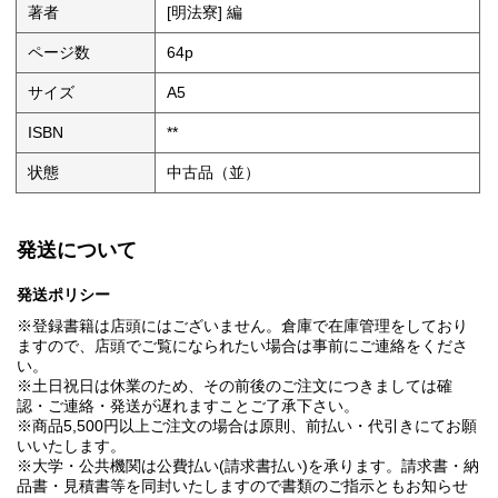
著者
[明法寮] 編
ページ数
64p
サイズ
A5
ISBN
**
状態
中古品（並）
発送について
発送ポリシー
※登録書籍は店頭にはございません。倉庫で在庫管理をしており
ますので、店頭でご覧になられたい場合は事前にご連絡をくださ
い。
※土日祝日は休業のため、その前後のご注文につきましては確
認・ご連絡・発送が遅れますことご了承下さい。
※商品5,500円以上ご注文の場合は原則、前払い・代引きにてお願
いいたします。
※大学・公共機関は公費払い(請求書払い)を承ります。請求書・納
品書・見積書等を同封いたしますので書類のご指示ともお知らせ