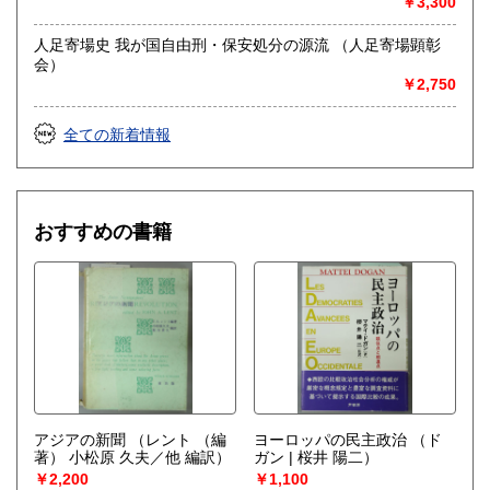
￥3,300
○ご整理されたい本のジャンル・分量・状態を大まかにお伝え
ください。
人足寄場史 我が国自由刑・保安処分の源流 （人足寄場顕彰
会）
○お売りになりたい本の書名、リストなどをメールやFAXでお
￥2,750
送りください。
量にかかわらずお見積を致します。
全ての新着情報
※買取方法は、出張買取、宅配買取、店頭買取がございま
す。
○出張買取の目安はお近くであれば古書の内容にもよります
おすすめの書籍
が、300冊(ダンボール6箱)ぐらいから承ります。
○宅配買取はお電話・メール・FAXで本のジャンル・分量・状
態を事前にご連絡ください。
○店頭買取は、こちらは事務所のため直接お持ち込みをご希望
の方は事前にご連絡ください。尚、店頭買取は平日営業時間
内の対応とさせていただいております。
※買取対象
○バーコードISBNの有無に関わらず、専門書・叢書・全集・
アジアの新聞
（レント （編
ヨーロッパの民主政治
（ド
雑誌の古書古本
著） 小松原 久夫／他 編訳）
ガン | 桜井 陽二）
￥2,200
￥1,100
○地図・写真・絵葉書・旅行パンフレットなどの古い紙資料