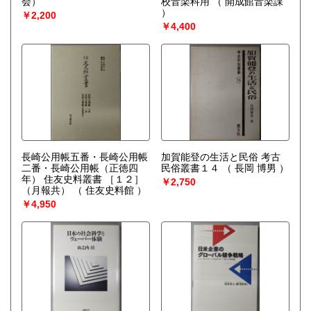
会）
校音楽科用
（ 開成館音楽課
）
￥2,200
￥4,400
長崎公用帳五番・長崎公用帳
加賀能登の生活と民俗 考古
二番・長崎公用帳（正徳四
民俗叢書１４
（ 長岡 博男 ）
年） 住友史料叢書 ［１２］
￥2,750
（月報共）
（ 住友史料館 ）
￥4,950