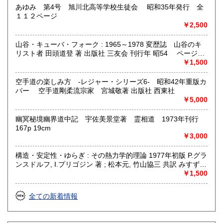
あゆみ 第4号 旭川北高等学校生徒会 昭和35年発行 全
１１２ページ
￥2,500
山谷・キューバ・フォーク : 1965～1978 変歴誌 山谷のキ
リスト者 田頭道登 著 出版社 三友会 刊行年 昭54 ページ数
229p サイズ 19cm 状態 中古品（並）帯痛み
￥1,500
空手道の楽しみ方 -レジャー・シリーズ6- 昭和42年重版カ
バー 空手道剛柔流宗家 宮城敬著 出版社 西東社
￥5,000
幽冥秘境幽界道中記 宇佐美景堂著 霊相道 1973年刊行
167p 19cm
￥3,000
構造・安定性・ゆらぎ : その熱力学的理論 1977年初版 P.グラ
ンスドルフ, I.プリゴジン 著 ; 松本元, 竹山協三 共訳 みすず書
房〈熱力学の方法を、平衡はもとより非線形性や不安定性を
￥1,500
も含むあらゆる現象へ拡張できないであろうか？ ……新し
い「構造」は常に不安定性の結果として出現する。すなわち
全ての新着情報
それはゆらぎから生じるものである。ふつうはゆらぎが生じ
ると、系をもとの乱れのない状態に戻そうとする動きが続い
て起るが、新しい構造が形成される場合には、反対にゆらぎ