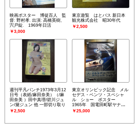
映画ポスター 博徒百人 監
東京遊覧 はとバス 新日本
督: 野村孝. 出演: 高橋英樹,
観光株式会社 昭30年代
宍戸錠. 1969年日活
￥2,500
￥3,000
週刊平凡パンチ1973年3月12
東京オリンピック記念 メル
日号（表紙/麻田奈美）（/麻
セデス・ベンツ・スペシャ
田奈美 ）田中真理/碧川ジュ
ル ショー ポスター
ン/黛ジュン 他 一部切り取り
1965年 国電田町駅ヤナセ
ウエスタン自動車
￥2,500
￥25,000