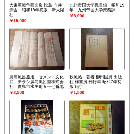
大東亜戦争画文集 比島 向井
九州帝国大学職員録 昭和19
潤吉 昭和18年初版 新太陽
年 九州帝国大学庶務課
社
￥8,000
￥15,000
廣島風呂釜用 セメント文化
秋風帖 著者 柳田国男 出版
底 チラシ廣島風呂釜株式会
社 梓書房 刊行年 昭和7年初
社 廣島市水主町五一七番地
版函付
￥2,500
￥1,500