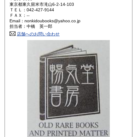
東京都東久留米市滝山6-2-14-103
ＴＥＬ：042-427-9144
山口県
徳島県
180円
180円
ＦＡＸ：--
Email：nonkidoubooks@yahoo.co.jp
香川県
愛媛県
180円
180円
担当者：中橋 英一郎
店舗へのお問い合わせ
高知県
福岡県
180円
180円
佐賀県
長崎県
180円
180円
熊本県
大分県
180円
180円
宮崎県
鹿児島県
180円
180円
沖縄県
180円