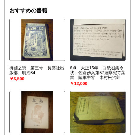
は増幅される。……安定性の理論を不可逆過程の熱力学に結
びつけ、ゆらぎの巨視的理論を包含する一般化された熱力学
おすすめの書籍
を作り上げなくてはならない。〉散逸構造の理論で、1977
年、ノーベル化学賞を受賞したプリゴジンの、グランスドル
フとの共著による初期の著作。開放系に現れる構造の問題
を、非平衡熱力学の立場から、物理学、化学、生物学につい
て、統一的な観点からの説明を試みる。
御國之寶 第三号 長盛社出
6点 大正15年 白紙召集令
版部、明治34
状、佐倉歩兵第57連隊宛て葉
書 陸軍中将 木村松治郎
￥3,500
￥12,000