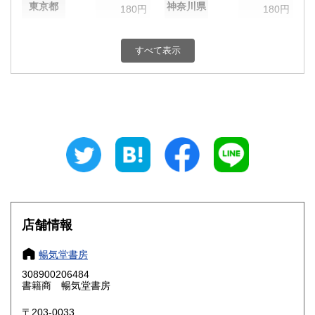
東京都
神奈川県
180円
180円
新潟県
富山県
180円
180円
すべて表示
石川県
福井県
180円
180円
山梨県
長野県
180円
180円
岐阜県
静岡県
180円
180円
愛知県
三重県
180円
180円
滋賀県
京都府
180円
180円
大阪府
兵庫県
180円
180円
店舗情報
奈良県
和歌山県
180円
180円
暢気堂書房
308900206484
鳥取県
島根県
180円
180円
書籍商 暢気堂書房
岡山県
広島県
180円
180円
〒203-0033