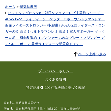
ホーム
暢気堂書房
ヒットソングビッグ8 朝日ソノラマテレビ主題歌シリーズ
APW-9522 ライディーン ゲッターロボ ウルトラマンレオ
仮面ライダーストロンガー♪収録曲♪SideA 仮面ライダーストロン
ガーの歌 戦え！ウルトラマンレオ 戦え！電人ザボーガー ゲッタ
ーロボ！ SideB 進めゴレンジャー おれはグレートマジンガー ガ
ンバレ ロボコン 勇者ライディーン盤質良好です。
ページ上部へ戻る
プライバシーポリシー
よくある質問
特定商取引に関する法律に基づく表記
東京都古書籍商業協同組合
所在地：東京都千代田区神田小川町3-22 東京古書会館内