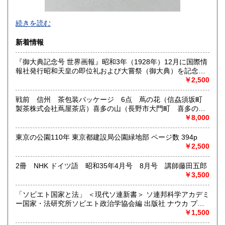
-
続きを読む
沿線名：西武新宿線
新着情報
最寄駅：花小金井
営業時間：10:00〜18:00
『御大典記念号 世界画報』昭和3年（1928年）12月に国際情
定休日：不定休
報社発行昭和天皇の即位礼および大嘗祭（御大典）を記念す
るグラフ雑誌の臨時増刊号です。当時の儀式の様子や関連行
￥2,500
書籍の買取について
事を写した貴重な写真や解説が多数収録されています。
古本・骨董品の出張買取のお申込み・ご予約は、お電話・ま
戦前 信州 茶包装パッケージ 6点 蔦の花（信劦須坂町
たはメールにて承っております。 お気軽にお問合わせくださ
製茶株式会社蔦屋茶店）喜多の山（長野市大門町 喜多の園
い。
本店）西沢園（長野県中堅町 西澤園本舗）梅の花（信州須
￥8,000
出張費は無料です。旧家、蔵のあるお宅、昭和40年以前の古
坂市梅の園茶店）奈良此園（信州中野町 西澤茶舗）美泉瀧
いお宅の買取は、遠方でも大歓迎です。
（信州長野市新町 茶間屋美濃久商店）瀧の音（信濃吉田本
東京の公園110年 東京都建設局公園緑地部 ページ数 394p
町 瀧澤又右衛門）
￥2,500
取り扱い分野
2冊 NHK ドイツ語 昭和35年4月号 8月号 講師藤田五郎
社会科学、美術工芸、古典籍、近代文献、外国書
￥3,500
「ソビエト国家と法」 ＜現代ソ連新書＞ ソ連邦科学アカデミ
ー国家・法研究所ソビエト政治学協会編 出版社 ナウカ プロ
グレス出版所 刊行年 １９７２年 ページ数 406p
￥1,500