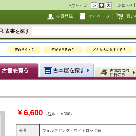
お知らせ
文字サイズ
会員登録
マイページ
買い
古書を探す
￥6,600
（送料：￥600）
著者
ウォルフガング・ウィトロック編