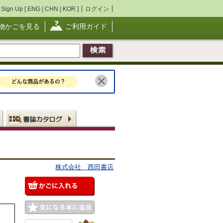
Sign Up [
ENG
|
CHN
|
KOR
]
ログイン
物かごを見る
ご利用ガイド
株式会社 西田書店