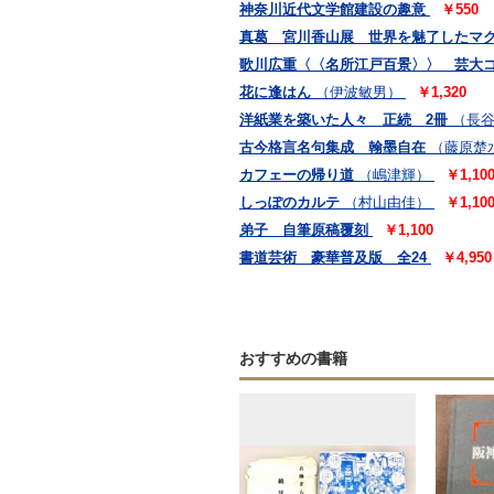
神奈川近代文学館建設の趣意
￥550
真葛 宮川香山展 世界を魅了したマ
歌川広重〈〈名所江戸百景〉〉 芸大
花に逢はん
（伊波敏男）
￥1,320
洋紙業を築いた人々 正続 2冊
（長
古今格言名句集成 翰墨自在
（藤原楚
カフェーの帰り道
（嶋津輝）
￥1,10
しっぽのカルテ
（村山由佳）
￥1,10
弟子 自筆原稿覆刻
￥1,100
書道芸術 豪華普及版 全24
￥4,950
おすすめの書籍