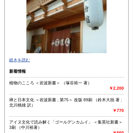
続きを読む
新着情報
植物のこころ ＜岩波新書＞ （塚谷裕一 著）
￥2,200
追分コロニーは「豊かな暮らし」をテーマにした「村の古本
屋」です。人が精神的に豊かな生活を送るための 様々な遊び
禅と日本文化 ＜岩波新書 ; 第75＞ 改版 89刷 （鈴木大拙 著 ;
的「衣・食・住、アート、音楽、旅、 趣味、健康、文芸、経
北川桃雄 訳）
済、社会、哲学、政治」 等の幅広いテーマを扱います。
￥770
「日本の古本屋」で販売している古本は、隣りの「文化磁場
油や」で一部展示販売も春～秋にしています、堀辰雄、立原
アイヌ文化で読み解く「ゴールデンカムイ」 ＜集英社新書＞
道造、加藤周一などのゆかりの土地柄です。信州にお越しの
3刷 （中川裕著）
場合はどうぞお立ち寄り下さい。
￥660