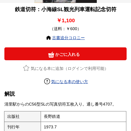
鉄道切符：小海線SL観光列車運転記念切符
￥1,100
（送料：￥600）
古書追分コロニー
かごに入れる
気になる本に追加（ログインで利用可能）
気になる本の使い方
解説
清里駅からのC56型SLの写真切符五枚入り。通し番号4707。
出版社
長野鉄道
刊行年
1973.7