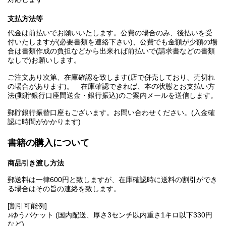
支払方法等
代金は前払いでお願いいたします。公費の場合のみ、後払いを受
付いたしますが(必要書類を連絡下さい)、公費でも金額が少額の場
合は書類作成の負担などから出来れば前払いで(請求書などの書類
なしで)お願いします。
ご注文あり次第、在庫確認を致します(店で併売しており、売切れ
の場合があります)。 在庫確認できれば、本の状態とお支払い方
法(郵貯銀行口座間送金・銀行振込)のご案内メールを送信します。
郵貯銀行振替口座もございます。お問い合わせください。(入金確
認に時間がかかります)
書籍の購入について
商品引き渡し方法
郵送料は一律600円と致しますが、在庫確認時に送料の割引ができ
る場合はその旨の連絡を致します。
[割引可能例]
♪ゆうパケット (国内配送、厚さ3センチ以内重さ1キロ以下330円
など)