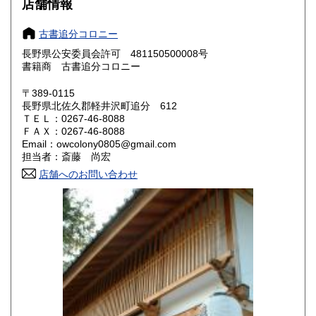
600円
600円
店舗情報
奈良県
和歌山県
600円
600円
古書追分コロニー
長野県公安委員会許可 481150500008号
鳥取県
島根県
600円
600円
書籍商 古書追分コロニー
岡山県
広島県
600円
600円
〒389-0115
長野県北佐久郡軽井沢町追分 612
ＴＥＬ：0267-46-8088
山口県
徳島県
600円
600円
ＦＡＸ：0267-46-8088
Email：owcolony0805@gmail.com
香川県
愛媛県
600円
600円
担当者：斎藤 尚宏
店舗へのお問い合わせ
高知県
福岡県
600円
600円
佐賀県
長崎県
600円
600円
熊本県
大分県
600円
600円
宮崎県
鹿児島県
600円
600円
沖縄県
600円