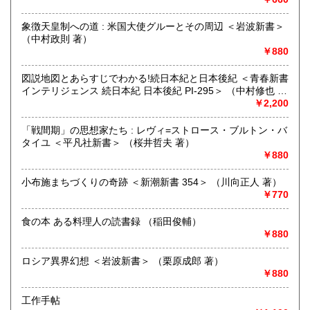
沿線名：しなの鉄道
象徴天皇制への道 : 米国大使グルーとその周辺 ＜岩波新書＞
最寄駅：信濃追分駅
（中村政則 著）
営業時間：12:00〜17:00
￥880
定休日：火・水曜日(夏季:毎日営業、冬季:天気次第)
図説地図とあらすじでわかる!続日本紀と日本後紀 ＜青春新書
書籍の買取について
インテリジェンス 続日本紀 日本後紀 PI-295＞ （中村修也 監
修）
￥2,200
◇近隣であれば書籍の買取をしています。少数であれば店へ
の持ち込み、あるいは量が多い場合はまずは電話などで相談
「戦間期」の思想家たち : レヴィ=ストロース・ブルトン・バ
をさせていただくこともあります。
タイユ ＜平凡社新書＞ （桜井哲夫 著）
￥880
買取が出来る本とそうでない本があります、メール・電話等
で連絡頂ければと思います。
小布施まちづくりの奇跡 ＜新潮新書 354＞ （川向正人 著）
￥770
取り扱い分野
哲学宗教、歴史、社会科学、美術工芸、外国文学、趣味、サ
食の本 ある料理人の読書録 （稲田俊輔）
ブカルチャー、古書一般（その他）
￥880
ロシア異界幻想 ＜岩波新書＞ （栗原成郎 著）
￥880
工作手帖