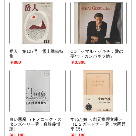
岳人 第127号 雪山準備特
CD「ケマル・ゲキチ：愛の
集
夢/ラ・カンパネラ他」
￥880
￥3,300
白い悪魔
（ドメニック・ス
すねた娘 ＜創元推理文庫＞
タンズベリー著 真崎義博
（E.S.ガードナー 著 ; 大岡昇
訳）
平 訳）
￥1,100
￥1,100