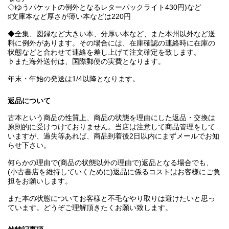
◇ゆうパケットの例外となるレターパックライト430円)など
♯文庫本など厚さが薄い本などは220円
◆全集、図録など大きい本、分厚い本など、また本州以外など送
料に例外があります。その場合には、在庫確認の連絡時に在庫の
状態などと合わせて連絡を差し上げて注文確定を致します。
♭また海外送付は、国際郵便の実費となります。
年末・年始の発送は1/4以降となります。
返品について
古本という商品の性質上、商品の状態を理由にした返品・交換は
原則的に受けつけておりません。当店は注意して商品管理をして
いますが、過失等あれば、商品到着後2日以内にまずメールでお知
らせ下さい。
何らかの理由で(商品の状態以外の理由で)返品となる場合でも、
(小古書店を維持していくために)返品に係るコストはお客様にご負
担をお願いします。
また本の状態についてお客様と不毛なやり取りは避けたいと思っ
ています。どうぞご理解頂きたくお願い致します。