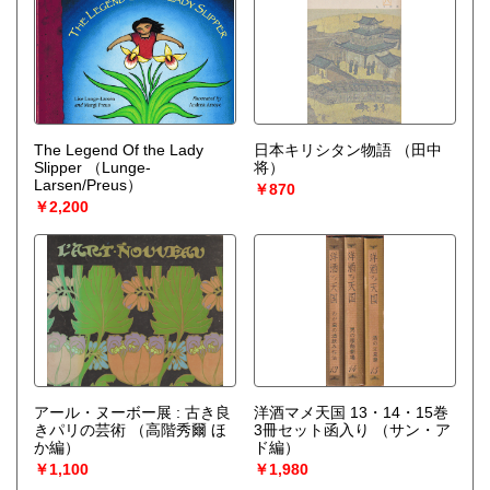
The Legend Of the Lady
日本キリシタン物語
（田中
Slipper
（Lunge-
将）
Larsen/Preus）
￥870
￥2,200
アール・ヌーボー展 : 古き良
洋酒マメ天国 13・14・15巻
きパリの芸術
（高階秀爾 ほ
3冊セット函入り
（サン・ア
か編）
ド編）
￥1,100
￥1,980