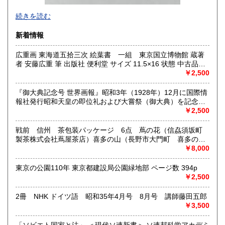
-
続きを読む
沿線名：西武新宿線
新着情報
最寄駅：花小金井
営業時間：10:00〜18:00
広重画 東海道五拾三次 絵葉書 一組 東京国立博物館 蔵著
定休日：不定休
者 安藤広重 筆 出版社 便利堂 サイズ 11.5×16 状態 中古品
（美）1枚のみ経年のシミがあります。 解説 絵はがきセッ
￥2,500
書籍の買取について
ト 53枚組 解説 ごあいさつ 帙 付
古本・骨董品の出張買取のお申込み・ご予約は、お電話・ま
『御大典記念号 世界画報』昭和3年（1928年）12月に国際情
たはメールにて承っております。 お気軽にお問合わせくださ
報社発行昭和天皇の即位礼および大嘗祭（御大典）を記念す
い。
るグラフ雑誌の臨時増刊号です。当時の儀式の様子や関連行
￥2,500
出張費は無料です。旧家、蔵のあるお宅、昭和40年以前の古
事を写した貴重な写真や解説が多数収録されています。
いお宅の買取は、遠方でも大歓迎です。
戦前 信州 茶包装パッケージ 6点 蔦の花（信劦須坂町
製茶株式会社蔦屋茶店）喜多の山（長野市大門町 喜多の園
本店）西沢園（長野県中堅町 西澤園本舗）梅の花（信州須
￥8,000
取り扱い分野
坂市梅の園茶店）奈良此園（信州中野町 西澤茶舗）美泉瀧
社会科学、美術工芸、古典籍、近代文献、外国書
（信州長野市新町 茶間屋美濃久商店）瀧の音（信濃吉田本
東京の公園110年 東京都建設局公園緑地部 ページ数 394p
町 瀧澤又右衛門）
￥2,500
2冊 NHK ドイツ語 昭和35年4月号 8月号 講師藤田五郎
￥3,500