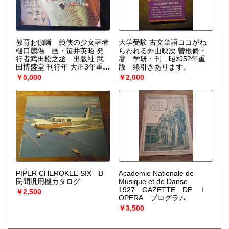
教育お伽噺 義侠の少女著者
大学受験 古文単語ココがね
樋口麗陽 画・笹井英昭 発
らわれる外山映次 曽根脩・
行者武田松之丞 出版社 武
著 学研・刊 昭和52年重
田博盛堂 刊行年 大正3年重版
版 線引きあります。
解説38P A5
￥5,000
￥2,000
PIPER CHEROKEE SIX B
Academie Nationale de
民間汎用機カタログ
Musique et de Danse
1927 GAZETTE DE ｌ
￥2,500
OPERA プログラム
￥3,500