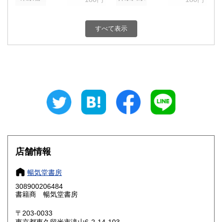
新潟県
富山県
180円
180円
すべて表示
石川県
福井県
180円
180円
山梨県
長野県
180円
180円
岐阜県
静岡県
180円
180円
愛知県
三重県
180円
180円
滋賀県
京都府
180円
180円
大阪府
兵庫県
180円
180円
店舗情報
奈良県
和歌山県
180円
180円
暢気堂書房
308900206484
鳥取県
島根県
180円
180円
書籍商 暢気堂書房
岡山県
広島県
180円
180円
〒203-0033