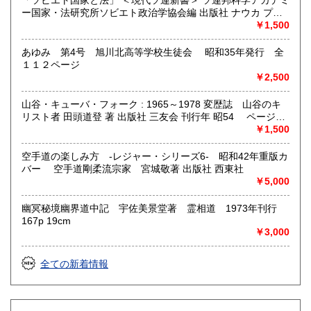
「ソビエト国家と法」 ＜現代ソ連新書＞ ソ連邦科学アカデミ
ー国家・法研究所ソビエト政治学協会編 出版社 ナウカ プロ
グレス出版所 刊行年 １９７２年 ページ数 406p
￥1,500
あゆみ 第4号 旭川北高等学校生徒会 昭和35年発行 全
１１２ページ
￥2,500
山谷・キューバ・フォーク : 1965～1978 変歴誌 山谷のキ
リスト者 田頭道登 著 出版社 三友会 刊行年 昭54 ページ数
229p サイズ 19cm 状態 中古品（並）帯痛み
￥1,500
空手道の楽しみ方 -レジャー・シリーズ6- 昭和42年重版カ
バー 空手道剛柔流宗家 宮城敬著 出版社 西東社
￥5,000
幽冥秘境幽界道中記 宇佐美景堂著 霊相道 1973年刊行
167p 19cm
￥3,000
全ての新着情報