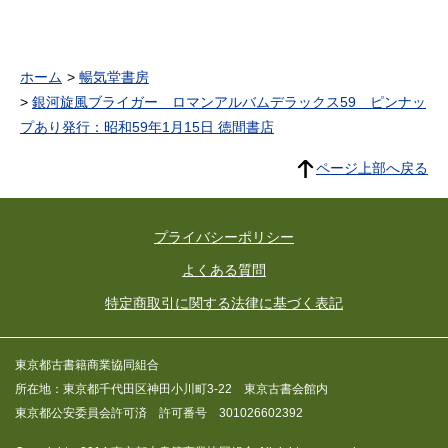
ホーム
暢気堂書房
銀河旋風ブライガー ロマンアルバムデラックス59 ピンナッ
プあり発行：昭和59年1月15日 徳間書店
ページ上部へ戻る
プライバシーポリシー
よくある質問
特定商取引に関する法律に基づく表記
東京都古書籍商業協同組合
所在地：東京都千代田区神田小川町3-22 東京古書会館内
東京都公安委員会許可済 許可番号 301026602392