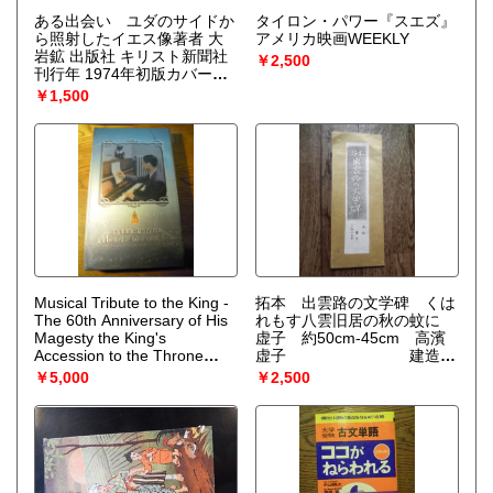
ある出会い ユダのサイドか
タイロン・パワー『スエズ』
ら照射したイエス像著者 大
アメリカ映画WEEKLY
岩鉱 出版社 キリスト新聞社
￥2,500
刊行年 1974年初版カバー帯
付き
￥1,500
Musical Tribute to the King -
拓本 出雲路の文学碑 くは
The 60th Anniversary of His
れもす八雲旧居の秋の蚊に
Magesty the King's
虚子 約50cm-45cm 高濱
Accession to the Throne
虚子 建造年
(Thailand) Deluxe Box, Book
昭和35年へるん旧
￥5,000
￥2,500
and Cd (Hardcover)
居 出雲松
江。八雲旧居