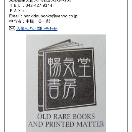
東京都東久留米市滝山6-2-14-103
ＴＥＬ：042-427-9144
山口県
徳島県
180円
180円
ＦＡＸ：--
Email：nonkidoubooks@yahoo.co.jp
香川県
愛媛県
180円
180円
担当者：中橋 英一郎
店舗へのお問い合わせ
高知県
福岡県
180円
180円
佐賀県
長崎県
180円
180円
熊本県
大分県
180円
180円
宮崎県
鹿児島県
180円
180円
沖縄県
180円