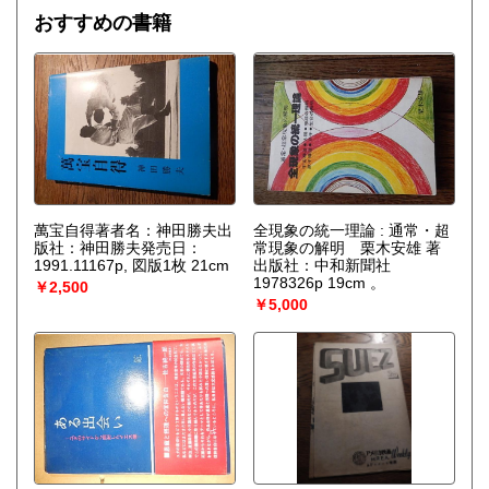
おすすめの書籍
萬宝自得著者名：神田勝夫出
全現象の統一理論 : 通常・超
版社：神田勝夫発売日：
常現象の解明 栗木安雄 著
1991.11167p, 図版1枚 21cm
出版社：中和新聞社
1978326p 19cm 。
￥2,500
￥5,000