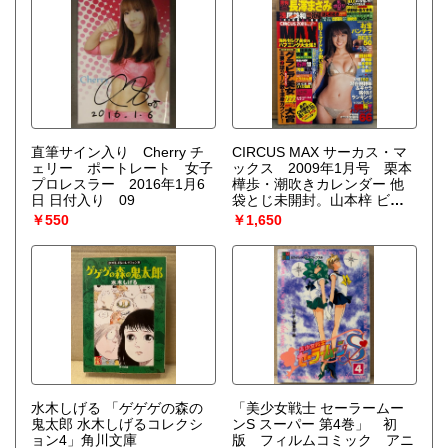
直筆サイン入り Cherry チ
CIRCUS MAX サーカス・マ
ェリー ポートレート 女子
ックス 2009年1月号 栗本
プロレスラー 2016年1月6
樺歩・潮吹きカレンダー 他
日 日付入り 09
袋とじ未開封。山本梓 ビキ
ニ8p・ほしのあき ビキニ
￥550
￥1,650
4p 他
水木しげる 「ゲゲゲの森の
「美少女戦士 セーラームー
鬼太郎 水木しげるコレクシ
ンS スーパー 第4巻」 初
ョン4」角川文庫
版 フィルムコミック アニ