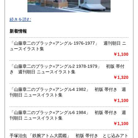
沖縄県
1,450円
新旧女優・アイドルのグラビア、なつかしの本
続きを読む
映画・特撮、ゲーム・アニメ古漫画などの趣味本は当店にお
まかせください。
新着情報
お取り扱いは、趣味のものすべてにわたります。
「山藤章二のブラック=アングル 1976-1977」 週刊朝日 ニ
グラビアアイドル雑誌(キャンディーズなどの昔の女優・アイ
ュースイラスト集
ドルも歓迎)
￥1,100
写真集・イメージビデオ(DVD)、雑誌(成人問わず)
古マンガ・アニメロマンアルバム系、イラスト集、
美少女ゲーム、プレミアゲーム、攻略本・設定資料集
「山藤章二のブラック=アングル2 1978-1979」 初版 帯付
映画パンフレット、プレミアトイ、音楽
き 週刊朝日 ニュースイラスト集
CD・ビデオ・DVD・LD
￥1,320
どんなジャンルでも買取することができます。
「山藤章二のブラック=アングル4 1982」 初版 帯付き 週
東京近郊出張買取していますのでお気軽にご相談ください。
刊朝日 ニュースイラスト集
￥1,100
沿線名：地下鉄(三田線、新宿線、半蔵門線) JR(中央・総武
線)
「山藤章二のブラック=アングル6 1984」 初版 帯付き 週
最寄駅：神保町駅 御茶ノ水駅
刊朝日 ニュースイラスト集
営業時間：12:00-20:00
￥1,100
定休日：なし 年末は30日午後5時に閉店、年始は3日正午よ
り開店します
手塚治虫 「鉄腕アトム大図鑑」 初版 帯付き とじ込みアト