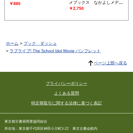
メブックス なかよしメディ
￥880
アブックス39
￥2,750
ホーム
ブック ダッシュ
ラブライブ! The School Idol Movie パンフレット
ページ上部へ戻る
プライバシーポリシー
よくある質問
特定商取引に関する法律に基づく表記
東京都古書籍商業協同組合
所在地：東京都千代田区神田小川町3-22 東京古書会館内