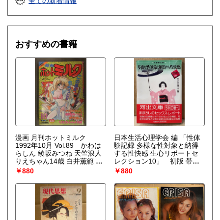
全ての新着情報
おすすめの書籍
漫画 月刊ホットミルク
日本生活心理学会 編 「性体
1992年10月 Vol.89 かわは
験記録 多様な性対象と納得
らしん 綾坂みつね 天竺浪人
する性快感 生心リポートセ
りえちゃん14歳 白井薫範 佐
レクション10」 初版 帯付
藤丸美 魔北葵
き 河出文庫
￥880
￥880