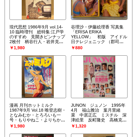
現代思想 1986年9月 vol.14-
谷理沙・伊藤絵理香 写真集
10 臨時増刊 総特集:江戸学
「ERISA ERIKA
のすすめ 見開きピンナップ
YELLOW」 初版 アイドル
2枚付 柄谷行人・岩井克
日テレジェニック
（郡司大
人・種村季弘・宇佐美圭司・
地）
￥1,980
￥880
高山宏・山本昌代・土屋恵一
郎・杉浦日向子・村上陽一
郎・すぎもとつとむ・五十嵐
一・子安宣邦・彌永信美・鎌
田東二 他
漫画 月刊ホットミルク
JUNON ジュノン 1995年
1987年9月 Vol.18 唯登志樹・
4月 福山雅治 葉月里緒
となみむか・とろろいも一
菜 中居正広 ミスチル 深
号・もりやねこ・よりちかび
津絵里 反町隆史 高橋克
びる・ねぐら☆なお・やまぐ
典 諸星和己 篠原涼子 大
￥1,980
￥1,320
ちみゆき 他
浦龍宇一