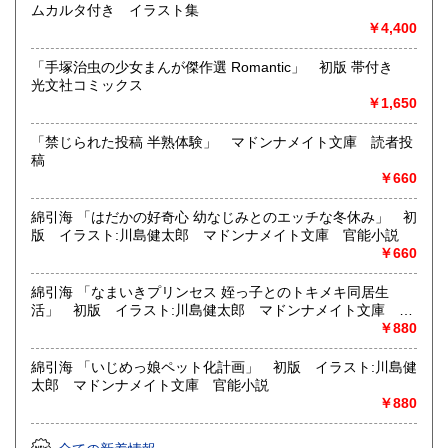
ムカルタ付き イラスト集
書籍の買取について
￥4,400
メール web@bookdash.net または専用ページでお問い合
「手塚治虫の少女まんが傑作選 Romantic」 初版 帯付き
わせください。
光文社コミックス
お電話 03-3219-5991でも受け付けております。
￥1,650
お取引内容は、ご依頼されたあとの返信メールに、さらに詳
しく説明した文章をお付けしております。ご安心ください。
「禁じられた投稿 半熟体験」 マドンナメイト文庫 読者投
稿
￥660
取り扱い分野
趣味、サブカルチャー、古書一般（その他）
綿引海 「はだかの好奇心 幼なじみとのエッチな冬休み」 初
女優・アイドル・グラビア・アダルトや映画・マンガ等
版 イラスト:川島健太郎 マドンナメイト文庫 官能小説
￥660
綿引海 「なまいきプリンセス 姪っ子とのトキメキ同居生
活」 初版 イラスト:川島健太郎 マドンナメイト文庫 官
能小説
￥880
綿引海 「いじめっ娘ペット化計画」 初版 イラスト:川島健
太郎 マドンナメイト文庫 官能小説
￥880