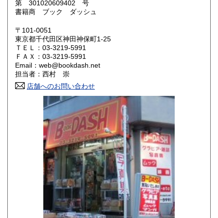
第 301020609402 号
滋賀県
京都府
990円
990円
書籍商 ブック ダッシュ
大阪府
兵庫県
990円
990円
〒101-0051
東京都千代田区神田神保町1-25
奈良県
和歌山県
990円
990円
ＴＥＬ：03-3219-5991
ＦＡＸ：03-3219-5991
Email：web@bookdash.net
鳥取県
島根県
1,150円
1,150円
担当者：西村 崇
店舗へのお問い合わせ
岡山県
広島県
1,150円
1,150円
山口県
徳島県
1,150円
1,150円
香川県
愛媛県
1,150円
1,150円
高知県
福岡県
1,150円
1,410円
佐賀県
長崎県
1,410円
1,410円
熊本県
大分県
1,410円
1,410円
宮崎県
鹿児島県
1,410円
1,410円