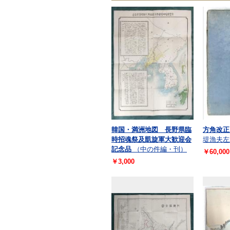
韓国・満洲地図 長野県臨
方角改正
時招魂祭及凱旋軍大歓迎会
堤漁夫左
記念品
（中の件編・刊）
￥60,000
￥3,000