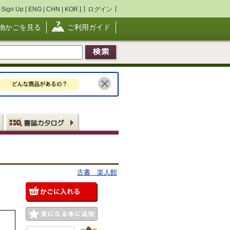
Sign Up [
ENG
|
CHN
|
KOR
]
ログイン
物かごを見る
ご利用ガイド
古書 楽人館