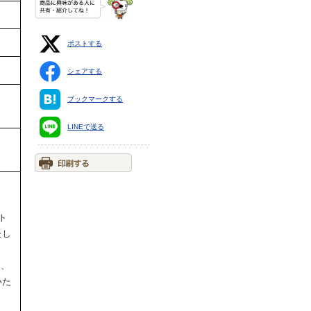
ポストする
シェアする
ｍ
ブックマークする
LINEで送る
ト
たし
円、
いた