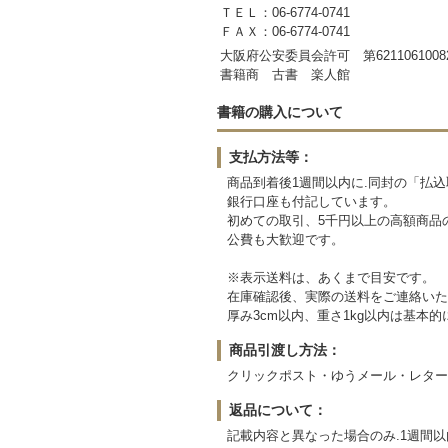
ＴＥＬ：06-6774-0741
ＦＡＸ：06-6774-0741
大阪府公安委員会許可 第6211061008
書籍商 古書 楽人館
書籍の購入について
支払方法等：
商品到着後1週間以内に.同封の「払
銀行口座も付記しています。
初めての取引、5千円以上の高額商品
公費も大歓迎です。
※表示送料は、あくまで目安です。
在庫確認後、実際の送料をご連絡いた
厚み3cm以内、重さ1kg以内は基
商品引渡し方法：
クリックポスト・ゆうメール・レター
返品について：
記載内容と異なった場合のみ.1週間