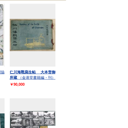
岡協
仁川海戰寫生帖 大本営御
所蔵
（金港堂書籍編・刊）
￥90,000