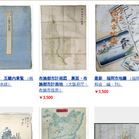
 五畿内掌覧
（椀
布施都市計画図 裏面・布
最新 福岡市地圖
（福
水繕）
施都市計画他
（大阪府庁・
和会 編・刊）
布施市役所）
￥3,500
￥3,500