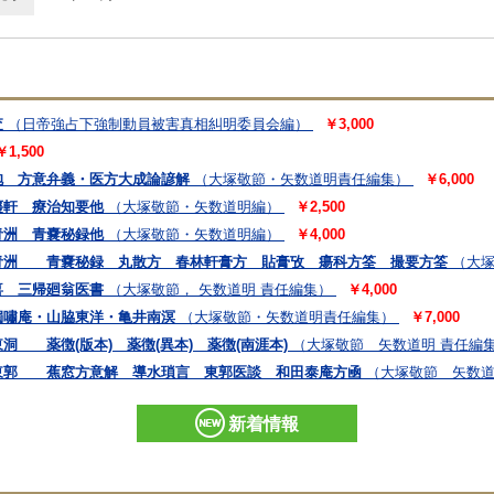
査
（日帝強占下強制動員被害真相糾明委員会編）
￥3,000
￥1,500
抱 方意弁義・医方大成論諺解
（大塚敬節・矢数道明責任編集）
￥6,000
棗軒 療治知要他
（大塚敬節・矢数道明編）
￥2,500
青洲 青嚢秘録他
（大塚敬節・矢数道明編）
￥4,000
青洲 青嚢秘録 丸散方 春林軒膏方 貼膏攷 瘍科方筌 撮要方筌
（大塚
喜 三帰廻翁医書
（大塚敬節， 矢数道明 責任編集）
￥4,000
獨嘯庵・山脇東洋・亀井南溟
（大塚敬節・矢数道明責任編集）
￥7,000
 薬徴(版本) 薬徴(異本) 薬徴(南涯本)
（大塚敬節 矢数道明 責任編
東郭 蕉窓方意解 導水瑣言 東郭医談 和田泰庵方凾
（大塚敬節 矢数道
新着情報