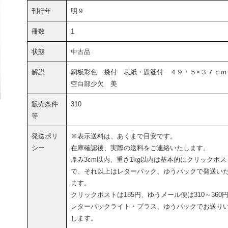
刊行年
明９
冊数
1
状態
中古品
解説
銅板彩色 袋付 表紙・題箋付 ４９・５×３７ｃ
空白部少欠 美
販売条件
310
等
発送ポリ
※表示送料は、あくまで目安です。
シー
在庫確認後、実際の送料をご連絡いたします。
厚み3cm以内、重さ1kg以内は基本的にクリックポス
で、それ以上はレターパック、ゆうパックで発送い
ます。
クリックポストは185円、ゆうメール便は310～360
レターパックライト・プラス、ゆうパックでお送り
します。