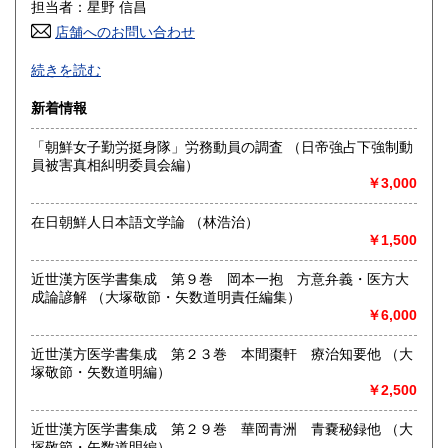
600円
600円
担当者：星野 信昌
店舗へのお問い合わせ
高知県
福岡県
600円
600円
朝鮮・中国の戦前資料を中心に学術書から一般書まで多数
続きを読む
漢方・鍼灸書,易学、囲碁・将棋本、美術書も多数陳列
佐賀県
長崎県
600円
600円
新着情報
沿線名：JR/近鉄/地下鉄
熊本県
大分県
600円
600円
最寄駅：鶴橋駅(南へ3分) JRガード下
「朝鮮女子勤労挺身隊」労務動員の調査 （日帝強占下強制動
営業時間：PM1〜PM7 【年末年始休業期間】 2025年12
員被害真相糾明委員会編）
宮崎県
鹿児島県
月30日(火)～ 2026年1月4日(日) 【営業再開日】 2026年1月5
600円
600円
￥3,000
日(月)より、通常営業いたします。 休業期間中も、「日本の
古本屋」他メールでのご注文は受け付けております。
沖縄県
1,500円
在日朝鮮人日本語文学論 （林浩治）
定休日：定休日 毎週水曜日休みます。
￥1,500
書籍の買取について
近世漢方医学書集成 第９巻 岡本一抱 方意弁義・医方大
買取大歓迎
成論諺解 （大塚敬節・矢数道明責任編集）
￥6,000
取り扱い分野
近世漢方医学書集成 第２３巻 本間棗軒 療治知要他 （大
哲学宗教、歴史、社会科学、美術工芸、古典籍、近代文献、
塚敬節・矢数道明編）
趣味、サブカルチャー、古書一般（その他）
￥2,500
近世漢方医学書集成 第２９巻 華岡青洲 青嚢秘録他 （大
塚敬節・矢数道明編）