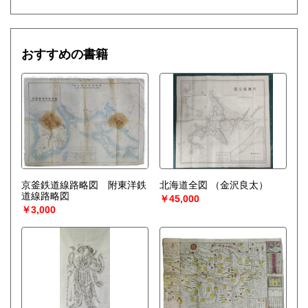
おすすめの書籍
京釜鉄道線路略図 附東洋鉄
北海道全図
（金沢良太）
道線路略図
￥45,000
￥3,000