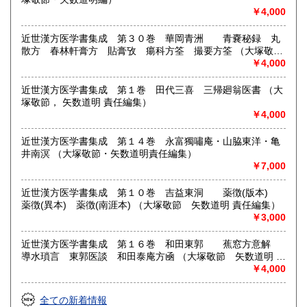
￥4,000
近世漢方医学書集成 第３０巻 華岡青洲 青嚢秘録 丸
散方 春林軒膏方 貼膏攷 瘍科方筌 撮要方筌 （大塚敬
節 矢数道明 責任編集）
￥4,000
近世漢方医学書集成 第１巻 田代三喜 三帰廻翁医書 （大
塚敬節， 矢数道明 責任編集）
￥4,000
近世漢方医学書集成 第１４巻 永富獨嘯庵・山脇東洋・亀
井南溟 （大塚敬節・矢数道明責任編集）
￥7,000
近世漢方医学書集成 第１０巻 吉益東洞 薬徴(版本)
薬徴(異本) 薬徴(南涯本) （大塚敬節 矢数道明 責任編集）
￥3,000
近世漢方医学書集成 第１６巻 和田東郭 蕉窓方意解
導水瑣言 東郭医談 和田泰庵方凾 （大塚敬節 矢数道明 責
任編集）
￥4,000
全ての新着情報