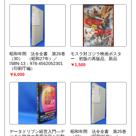
昭和年間 法令全書 第26巻
モスラ対ゴジラ映画ポスタ
（30） （昭和27年）／
ー 初版の再版品、新品
ISBN-13：978-4562052301
￥1,500
（印刷庁編）
￥6,000
データドリブン経営入門―デ
昭和年間 法令全書 第25巻