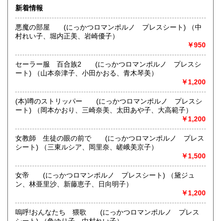
新着情報
ご注文、在庫確認、お問い合わせ等はメールでお願いしま
熊本県
大分県
す。
360円
360円
悪魔の部屋 (にっかつロマンポルノ プレスシート) （中
お電話での対応はできませんのでご了承ください。
村れい子、堀内正美、岩崎優子）
宮崎県
鹿児島県
360円
360円
￥950
在庫確認は1日から2日掛かります。ご了承お願いします。
沖縄県
360円
セーラー服 百合族2 (にっかつロマンポルノ プレスシ
夏休みのお知らせ
ート) （山本奈津子、小田かおる、青木琴美）
8月10日～18日まで休ませていただきます。
￥1,200
ご迷惑をお掛けしますが、よろしくお願い申し上げます。
(本)噂のストリッパー (にっかつロマンポルノ プレスシ
沿線名：JR池袋駅
ート) （岡本かおり、三崎奈美、太田あや子、大高範子）
最寄駅：JR池袋駅
￥1,200
営業時間：事務所のみです。12時～17時
定休日：定休日 :土・日曜日 臨時休業は台風、大雪等の悪
女教師 生徒の眼の前で (にっかつロマンポルノ プレス
天候 夏休みのお知らせ 8月10日～18日まで休ませていただ
シート) （三東ルシア、岡里奈、嵯峨美京子）
きます。 ご迷惑をお掛けしますが、よろしくお願い申し上げ
￥1,500
ます。
女帝 (にっかつロマンポルノ プレスシート) （黛ジュ
書籍の買取について
ン、林亜里沙、新藤恵子、日向明子）
-
￥1,200
嗚呼!おんなたち 猥歌 (にっかつロマンポルノ プレス
取り扱い分野