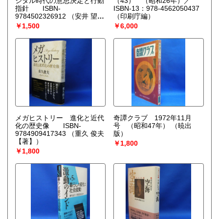
ジタル時代の意思決定と行動
（43） （昭和26年）／
指針 ISBN-
ISBN-13：978-4562050437
9784502326912
（安井 望
（印刷庁編）
【著】）
￥1,500
￥6,000
メガヒストリー 進化と近代
奇譚クラブ 1972年11月
化の歴史像 ISBN-
号 （昭和47年）
（暁出
9784909417343
（重久 俊夫
版）
【著】）
￥1,800
￥1,800