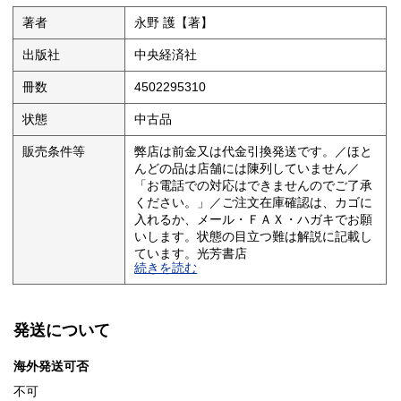
著者
永野 護【著】
出版社
中央経済社
冊数
4502295310
状態
中古品
販売条件等
弊店は前金又は代金引換発送です。／ほと
んどの品は店舗には陳列していません／
「お電話での対応はできませんのでご了承
ください。」／ご注文在庫確認は、カゴに
入れるか、メール・ＦＡＸ・ハガキでお願
いします。状態の目立つ難は解説に記載し
ています。光芳書店
続きを読む
発送について
海外発送可否
不可