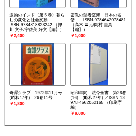
激動のインド〈第５巻〉暮ら
密教の聖者空海 日本の名
しの変化と社会変動
僧 ISBN-9784642078481
ISBN-9784818823242
（押
（高木 〓元/岡村 圭真
川 文子/宇佐美 好文【編】）
【編】）
￥2,400
￥1,000
奇譚クラブ 1972年11月号
昭和年間 法令全書 第26巻
(昭和47年) 26巻11号
(16) (昭和27年) ／ISBN-13:
978-4562052165
（印刷庁
￥1,800
編）
￥6,000