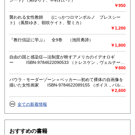
シート) （角ゆり子、中村れい子）
歴史、社会科学、美術工芸、趣味、サブカルチャー
￥950
襲われる女性教師 (にっかつロマンポルノ プレスシー
ト) （風祭ゆき、朝吹ケイト、聖ミカ）
￥1,200
『教行信証に学ぶ』 全9巻 （池田勇諦）
￥1,800
自由の国と感染症―法制度が映すアメリカのイデオロギ
ー ISBN-9784622090533 （トレスケン，ヴェルナー
【著】/西村 公男/青野 浩【訳】）
￥800
パウラ・モーダーゾーン＝ベッカー―初めて裸体の自画像を
描いた女性画家 ISBN-9784622089155 （ボイス，バルバ
ラ【著】/藤川 芳朗【訳】）
￥2,600
全ての新着情報
おすすめの書籍