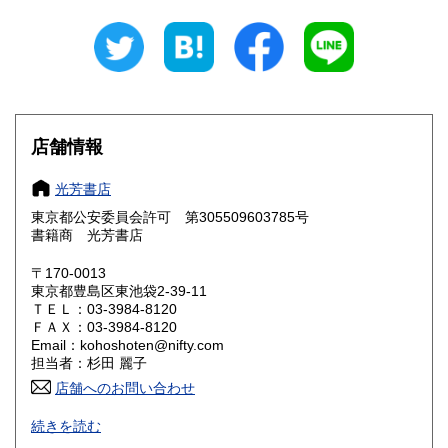
岐阜県
静岡県
360円
360円
愛知県
三重県
360円
360円
滋賀県
京都府
360円
360円
大阪府
兵庫県
360円
360円
店舗情報
奈良県
和歌山県
360円
360円
光芳書店
東京都公安委員会許可 第305509603785号
鳥取県
島根県
360円
360円
書籍商 光芳書店
岡山県
広島県
360円
360円
〒170-0013
東京都豊島区東池袋2-39-11
ＴＥＬ：03-3984-8120
山口県
徳島県
360円
360円
ＦＡＸ：03-3984-8120
Email：kohoshoten@nifty.com
香川県
愛媛県
360円
360円
担当者：杉田 麗子
店舗へのお問い合わせ
高知県
福岡県
360円
360円
続きを読む
通販のみの営業です。
佐賀県
長崎県
360円
360円