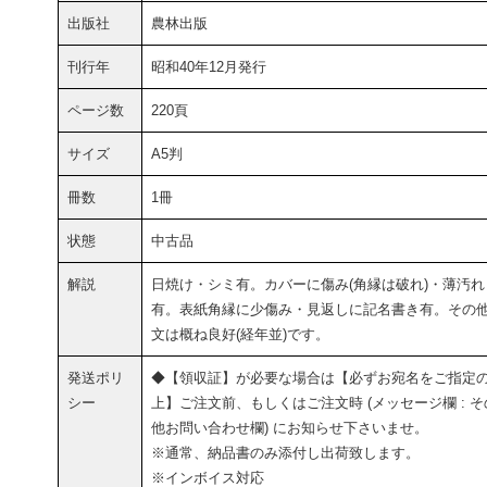
出版社
農林出版
刊行年
昭和40年12月発行
ページ数
220頁
サイズ
A5判
冊数
1冊
状態
中古品
解説
日焼け・シミ有。カバーに傷み(角縁は破れ)・薄汚れ
有。表紙角縁に少傷み・見返しに記名書き有。その
文は概ね良好(経年並)です。
発送ポリ
◆【領収証】が必要な場合は【必ずお宛名をご指定
シー
上】ご注文前、もしくはご注文時 (メッセージ欄 : そ
他お問い合わせ欄) にお知らせ下さいませ。
※通常、納品書のみ添付し出荷致します。
※インボイス対応