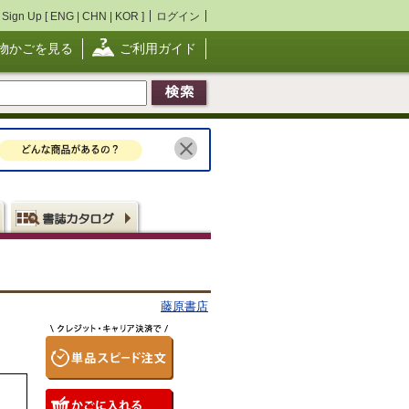
Sign Up [
ENG
|
CHN
|
KOR
]
ログイン
物かごを見る
ご利用ガイド
藤原書店