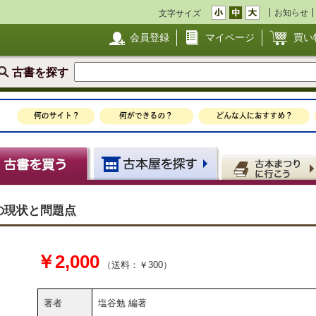
お知らせ
文字サイズ
会員登録
マイページ
買い
古書を探す
その現状と問題点
￥2,000
（送料：￥300）
著者
塩谷勉 編著