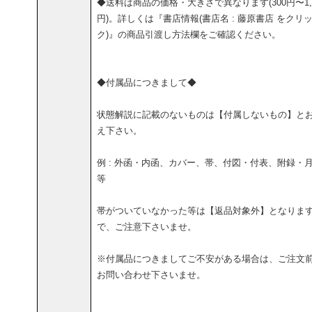
◆送料は商品の価格・大きさで異なります(300円〜1,5
円)。詳しくは『書店情報(書店名 : 藤原書店 をクリ
ク)』の商品引渡し方法欄をご確認ください。
◆付属品につきまして◆
状態解説に記載のないものは【付属しないもの】と
え下さい。
例 : 外函・内函、カバー、帯、付図・付表、附録・
等
帯がついていなかった等は【返品対象外】となりま
で、ご注意下さいませ。
※付属品につきましてご不安がある場合は、ご注文
お問い合わせ下さいませ。