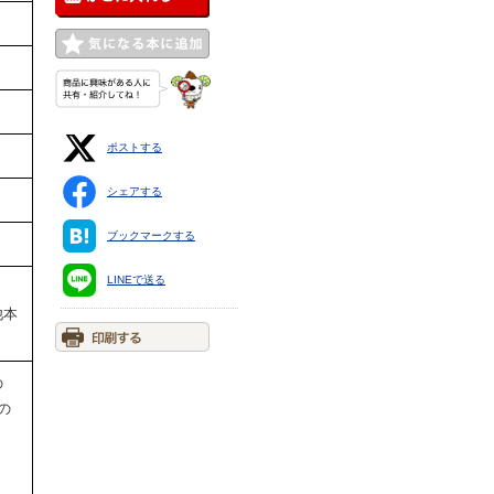
ポストする
シェアする
ブックマークする
LINEで送る
他本
の
の