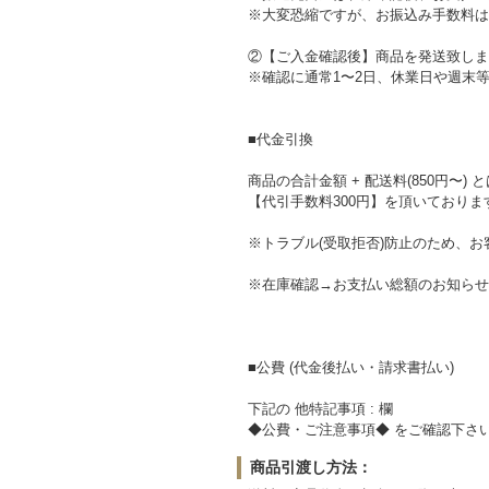
※大変恐縮ですが、お振込み手数料は
②【ご入金確認後】商品を発送致しま
※確認に通常1〜2日、休業日や週末
■代金引換
商品の合計金額 + 配送料(850円〜) 
【代引手数料300円】を頂いておりま
※トラブル(受取拒否)防止のため、
※在庫確認→お支払い総額のお知らせ
■公費 (代金後払い・請求書払い)
下記の 他特記事項 : 欄
◆公費・ご注意事項◆ をご確認下さ
商品引渡し方法：