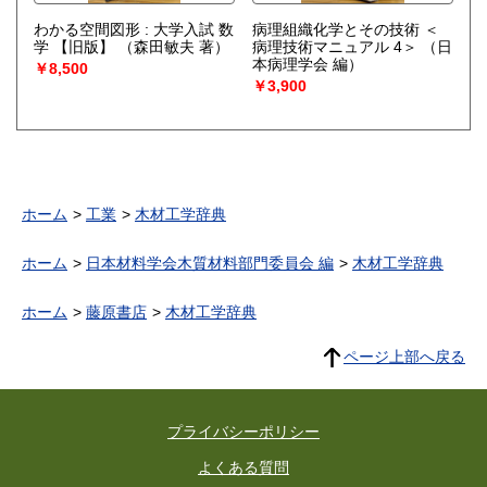
わかる空間図形 : 大学入試 数
病理組織化学とその技術 ＜
学 【旧版】
（森田敏夫 著）
病理技術マニュアル 4＞
（日
本病理学会 編）
￥8,500
￥3,900
ホーム
工業
木材工学辞典
ホーム
日本材料学会木質材料部門委員会 編
木材工学辞典
ホーム
藤原書店
木材工学辞典
ページ上部へ戻る
プライバシーポリシー
よくある質問