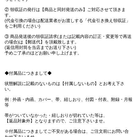
② 領収証の発行は【商品と同封発送のみ】ご対応させて頂きま
す。
(代金引換の場合は配送業者がお渡しする「代金引き換え領収証」
をご利用ください)
③ 商品発送後の領収証請求(または記載内容の訂正・変更等で再送
の場合)は【郵送代】を頂戴致します。
(返信用封筒を当店までお送り下さい)
予めご了承のほどお願い申し上げます。
◆付属品につきまして◆
状態解説に記載のないものは【付属しないもの】とお考え下さ
い。
例 : 外函・内函、カバー、帯、紐しおり、付図・付表、附録・月報
等
帯がついていなかった・紐しおりが切れていた等は、
【返品対象外】となりますので、ご注意下さいませ。
※付属品につきましてご不安がある場合は、ご注文前にお問い合
わせ下さいませ。