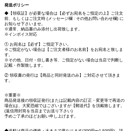
発送ポリシー
◆【領収証】が必要な場合は【必ずお宛名をご指定の上】ご注文
前、もしくはご注文時 (メッセージ欄 : その他お問い合わせ欄) に
お知らせ下さいませ。
※通常、納品書のみ添付し出荷致します。
※インボイス対応
① お宛名は【必ず】ご指定下さい。
※ご指定がない場合は【ご注文者様のお名前】をお宛名と致しま
す。
※その他、日付・但し書き等、ご指定がない場合は当店で判断し
記載・作製致します。
② 領収書の発行は【商品と同封発送のみ】ご対応させて頂きま
す。
※重要※
商品発送後の領収証発行(または記載内容の訂正・変更等で再送の
場合)は、大変恐縮ではございますが【郵送代】を頂戴致します。
(返信用封筒を当店までお送り下さい)
予めご了承のほどお願い申し上げます。
◆送料は商品の価格・大きさで異なります(300円〜1,500円)。詳