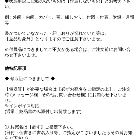
◆状態解説に記載のないものは【付属しないもの】とお考え下さ
い。
例 : 外函・内函、カバー、帯、紐しおり、付図・付表、附録・月報
等
帯がついていなかった・紐しおりが切れていた等は、
【返品対象外】となりますのでご注意下さいませ。
※付属品につきましてご不安がある場合は、ご注文前にお問い合
わせ下さいませ。
他特記事項
◆ 領収証につきまして ◆
【領収証】が必要な場合は【必ずお宛名をご指定の上】、ご注文
時 (メッセージ欄 : その他お問い合わせ欄) にお知らせ下さいま
せ。
※インボイス対応
(通常、納品書のみ添付し出荷致します)
① お宛名は【必ず】ご指定下さい。
(日付・但書きに書名入り等、ご指定がございましたらその旨お知
らせ下さい)