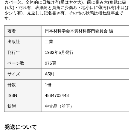
カバー欠。全体的に日焼け有(函はヤケ大)。函に傷み大(角縁に破
れ大)・汚れ有。表紙角と頁角に少傷み・地小口に薄汚れ有(小口は
少シミ有)。見返しに記名書き有。その他の状態は概ね経年並で
す。
著者
日本材料学会木質材料部門委員会 編
出版社
工業
刊行年
1982年5月発行
ページ数
975頁
サイズ
A5判
冊数
1冊
ISBN
4884703448
状態
中古品（並下）
発送について