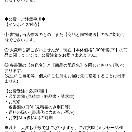
◆公費・ご注意事項◆
【インボイス対応】
① 書類は当店作製のもの、また【商品と同封発送】のみご対応可
能でございます。
② 大変申し訳ございませんが、現在【本体価格2,000円以下】の商
品に関しましては、公費注文をお受け出来ません。
③ 各書類の【お宛名】と【商品の配送先】を同じとさせて頂いて
おります。
(先生のご自宅等、個人のご住所をお届け先に指定することは出来
ません)
【公費受注 : 必須項目】
・必要書類 (見積書・納品書・請求書)
・お宛名
・各書類の日付 (見積書のみ別日等)
・送料の扱い (書籍代に含めるか否か)
・お支払い(後払い)の時期
※以上、大変お手数ではございますが、ご注文時 (メッセージ欄 :