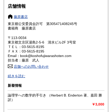
大阪府
兵庫県
1,050円
1,050円
店舗情報
奈良県
和歌山県
1,050円
1,050円
藤原書店
東京都公安委員会許可 第305471408245号
鳥取県
島根県
1,200円
1,200円
書籍商 藤原書店
岡山県
広島県
1,200円
1,200円
〒113-0034
東京都文京区湯島2-5-6 清水ビル2F 3号室
ＴＥＬ：03-5615-8195
山口県
徳島県
1,200円
1,200円
ＦＡＸ：03-5615-8195
Email：book@koshofujiwarashoten.com
香川県
愛媛県
1,200円
1,200円
担当者：藤原 武人
店舗へのお問い合わせ
高知県
福岡県
1,200円
1,450円
【通信販売専門 (ご来店不可)】 の古書店です。
続きを読む
※大変申し訳ございませんが、店頭での販売は行っておりま
佐賀県
長崎県
1,450円
1,450円
せん。
新着情報
熊本県
大分県
1,450円
1,450円
書籍の状態等、ご不明な点・気になる所がございましたら、
論理学への数学的手引き （Herbert B. Enderton 著、嘉田 勝
Eメール・電話でお気軽にお問い合わせ下さいませ。
訳）
宮崎県
鹿児島県
1,450円
1,450円
メールアドレス【book@koshofujiwarashoten.com】
￥3,000
沖縄県