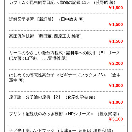
1,500円
※販売書籍につきまして【お電話でのお問い合わせ】は、現
カブトムシ昆虫飼育日記 ＜動物の記録 11＞ （荻野昭 著）
品在庫を確認するためお時間を頂戴いたします。
￥1,800
(お電話折返しでのご対応となります)
詳解図学演習 【新訂版】 （田中政夫 著）
沿線名：JR中央線・総武線・東京メトロ丸ノ内線
￥1,500
最寄駅：御茶ノ水駅・本郷三丁目駅
営業時間：【事務所営業・通信販売専門 (ご来店不可)】
高圧流体技術 （蒔田董, 西原正夫 編著）
9:00〜17:00 ※買取・仕入れ等で不在の場合がございます
￥1,500
定休日：水曜日・日曜日・年末年始
リースのやさしい微分方程式 : 諸科学への応用 （E.L.リース
書籍の買取について
ほか著 ; 山下純一, 志賀博雄 訳）
￥2,200
自然科学等の学術書・専門書・その他資料買取り致します。
電話・FAX・メール等でお気軽にご相談下さいませ。
はじめての導電性高分子 ＜ビギナーズブックス 26＞ （倉本
出張買取・配送料着払い(当店の支払い)で送って頂くことも
憲幸 著）
可能でございます。
￥1,000
※お送り頂く場合は必ず事前にご連絡下さいませ。
原子論・分子論の原典 【2】 （化学史学会 編）
取り扱い分野
￥1,000
自然科学、外国書、古書一般（その他）
【地球科学(地質・鉱物)・天文学・動物学・植物学・その他
プリント配線板のめっき技術 ＜NPシリーズ＞ （豊永実 著）
自然科学】
￥3,100
ナノ光工学ハンドブック （大津元一, 河田聡, 堀裕和 編）