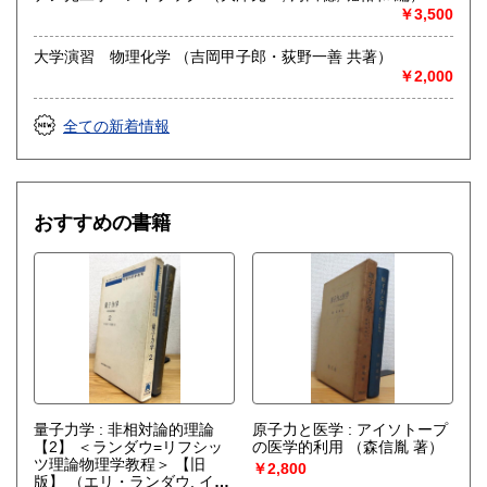
￥3,500
大学演習 物理化学 （吉岡甲子郎・荻野一善 共著）
￥2,000
全ての新着情報
おすすめの書籍
量子力学 : 非相対論的理論
原子力と医学 : アイソトープ
【2】 ＜ランダウ=リフシッ
の医学的利用
（森信胤 著）
ツ理論物理学教程＞ 【旧
￥2,800
版】
（エリ・ランダウ, イ