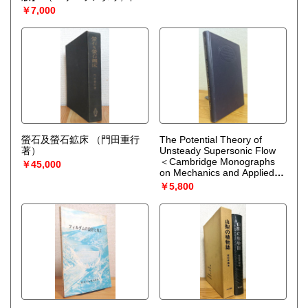
ェ・リフシッツ 著、好村滋
￥7,000
洋・井上健男 訳）
螢石及螢石鉱床
（門田重行
The Potential Theory of
著）
Unsteady Supersonic Flow
＜Cambridge Monographs
￥45,000
on Mechanics and Applied
Mathematics＞
（John W.
￥5,800
Miles）