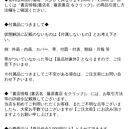
しくは『書店情報(書店名 : 藤原書店 をクリック)』の商品引渡し方
法欄をご確認ください。
◆付属品につきまして◆
状態解説に記載のないものは【付属しないもの】とお考え下さ
い。
例 : 外函・内函、カバー、帯、付図・付表、附録・月報 等
帯がついていなかった等は【返品対象外】となりますので、ご注
意下さいませ。
※付属品につきましてご不安がある場合は、ご注文前にお問い合
わせ下さいませ。
◆『書店情報 (書店名 : 藤原書店 をクリック)』 には、お取引方法
等の詳細を記載致してございます。
当店を初めてご利用いただくお客様、またご不明な点等ございま
したら、大変お手数ではございますが【ご注文前】にお読み頂け
ますようお願い申し上げます。
◆公費受注は【商品代金2,000円以上】とさせて頂きます。