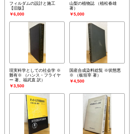
フィルダムの設計と施工
山梨の植物誌
（植松春雄
【旧版】
著）
￥6,000
￥5,000
現実科学としての社会学 ※
国産合成染料総覧 ※状態悪
難有※
（ハンス・フライヤ
※
（板垣宰 著）
ー 著、福武直 訳）
￥4,500
￥3,500