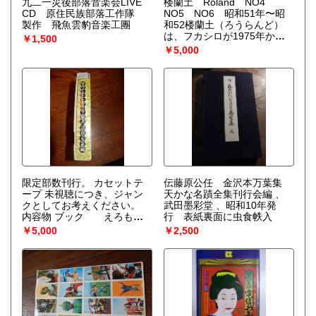
九二一災後部落音楽会LIVE
楼蘭土 Roland NO4
CD 原住民族部落工作隊
NO5 NO6 昭和51年〜昭
製作 飛魚雲豹音楽工團
和52楼蘭土（ろうらんど）
は、フカシロが1975年から
￥1,500
1978年まで発行していたパ
￥5,000
イプ関連の情報誌で、第９号
まで刊行されました。
限定部数刊行。 カセットテ
伝藤原公任 金沢本万葉集
ープ 未視聴につき、ジャン
天かな名蹟全集刊行会編 、
クとしてお考えください。
武田墨彩堂 、昭和10年発
内容物 ブック えろもあ
行 表紙裏面に虫食帙入
集大成 ポケットスコープカ
￥5,000
￥2,500
ード カセットテープ シー
ル