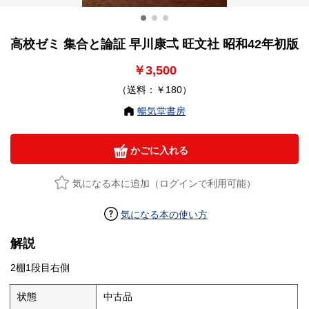
高校ゼミ 集合と論証 早川康弌 旺文社 昭和42年初版
￥3,500
（送料：￥180）
暢気堂書房
かごに入れる
気になる本に追加（ログインで利用可能）
気になる本の使い方
解説
2棚1段目右側
状態
中古品