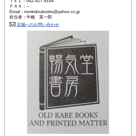
ＴＥＬ：042-427-9144
山口県
徳島県
180円
180円
ＦＡＸ：--
Email：nonkidoubooks@yahoo.co.jp
香川県
愛媛県
180円
180円
担当者：中橋 英一郎
店舗へのお問い合わせ
高知県
福岡県
180円
180円
佐賀県
長崎県
180円
180円
熊本県
大分県
180円
180円
宮崎県
鹿児島県
180円
180円
沖縄県
180円