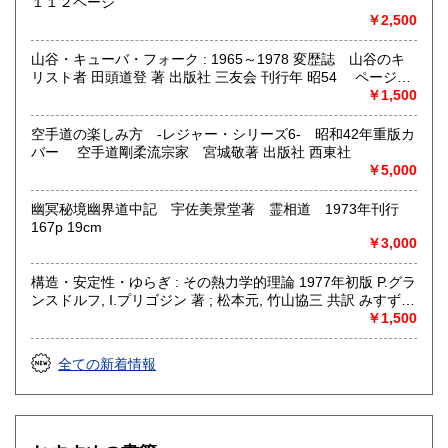
１１２ページ
￥2,500
山谷・キューバ・フォーク : 1965～1978 変歴誌 山谷のキ
リスト者 田頭道登 著 出版社 三友会 刊行年 昭54 ページ数
229p サイズ 19cm 状態 中古品（並）帯痛み
￥1,500
空手道の楽しみ方 -レジャー・シリーズ6- 昭和42年重版カ
バー 空手道剛柔流宗家 宮城敬著 出版社 西東社
￥5,000
幽冥秘境幽界道中記 宇佐美景堂著 霊相道 1973年刊行
167p 19cm
￥3,000
構造・安定性・ゆらぎ : その熱力学的理論 1977年初版 P.グラ
ンスドルフ, I.プリゴジン 著 ; 松本元, 竹山協三 共訳 みすず書
房〈熱力学の方法を、平衡はもとより非線形性や不安定性を
￥1,500
も含むあらゆる現象へ拡張できないであろうか？ ……新し
い「構造」は常に不安定性の結果として出現する。すなわち
全ての新着情報
それはゆらぎから生じるものである。ふつうはゆらぎが生じ
ると、系をもとの乱れのない状態に戻そうとする動きが続い
て起るが、新しい構造が形成される場合には、反対にゆらぎ
は増幅される。……安定性の理論を不可逆過程の熱力学に結
びつけ、ゆらぎの巨視的理論を包含する一般化された熱力学