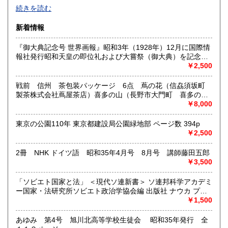
-
続きを読む
沿線名：西武新宿線
新着情報
最寄駅：花小金井
営業時間：10:00〜18:00
『御大典記念号 世界画報』昭和3年（1928年）12月に国際情
定休日：不定休
報社発行昭和天皇の即位礼および大嘗祭（御大典）を記念す
るグラフ雑誌の臨時増刊号です。当時の儀式の様子や関連行
￥2,500
書籍の買取について
事を写した貴重な写真や解説が多数収録されています。
古本・骨董品の出張買取のお申込み・ご予約は、お電話・ま
戦前 信州 茶包装パッケージ 6点 蔦の花（信劦須坂町
たはメールにて承っております。 お気軽にお問合わせくださ
製茶株式会社蔦屋茶店）喜多の山（長野市大門町 喜多の園
い。
本店）西沢園（長野県中堅町 西澤園本舗）梅の花（信州須
￥8,000
出張費は無料です。旧家、蔵のあるお宅、昭和40年以前の古
坂市梅の園茶店）奈良此園（信州中野町 西澤茶舗）美泉瀧
いお宅の買取は、遠方でも大歓迎です。
（信州長野市新町 茶間屋美濃久商店）瀧の音（信濃吉田本
東京の公園110年 東京都建設局公園緑地部 ページ数 394p
町 瀧澤又右衛門）
￥2,500
取り扱い分野
2冊 NHK ドイツ語 昭和35年4月号 8月号 講師藤田五郎
社会科学、美術工芸、古典籍、近代文献、外国書
￥3,500
「ソビエト国家と法」 ＜現代ソ連新書＞ ソ連邦科学アカデミ
ー国家・法研究所ソビエト政治学協会編 出版社 ナウカ プロ
グレス出版所 刊行年 １９７２年 ページ数 406p
￥1,500
あゆみ 第4号 旭川北高等学校生徒会 昭和35年発行 全