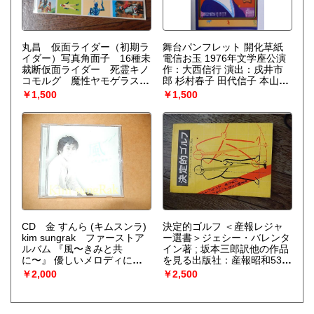
丸昌 仮面ライダー（初期ラ
舞台パンフレット 開化草紙
イダー）写真角面子 16種未
電信お玉 1976年文学座公演
裁断仮面ライダー 死霊キノ
作：大西信行 演出：戌井市
コモルグ 魔性ヤモゲラス
郎 杉村春子 田代信子 本山可
ムササビドル 怪異サボテグ
久子 表紙デザイン粟津潔
￥1,500
￥1,500
ロン 一文字隼人 死神カメ
レオン カニ怪人カニバブ
ラ 残忍カマキリ男 怪奇ク
モ男 緑川ルリ子 石森プロ
毎日放送東映
CD 金 すんら (キムスンラ)
決定的ゴルフ ＜産報レジャ
kim sungrak ファーストア
ー選書＞ジェシー・バレンタ
ルバム 『風〜きみと共
イン著 ; 坂本三郎訳他の作品
に〜』 優しいメロディに素
を見る出版社：産報昭和53年
直な言葉をのせた「風〜きみ
初版カバー 160p 19cm
￥2,000
￥2,500
と共に〜」 無償の愛をうた
う「Daddy's Lullaby」 夢と
希望、明日に向かう「SUN」