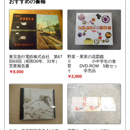
おすすめの書籍
を作り上げなくてはならない。〉散逸構造の理論で、1977
年、ノーベル化学賞を受賞したプリゴジンの、グランスドル
フとの共著による初期の著作。開放系に現れる構造の問題
を、非平衡熱力学の立場から、物理学、化学、生物学につい
て、統一的な観点からの説明を試みる。
東京急行電鉄株式会社 第67
野菜・果実の花図鑑
回69回（昭和30年、31年）
Ⅱ 小中学生の食
営業報告書
育 DVD-ROM 5枚セッ
ト 非売品
￥8,000
￥2,000