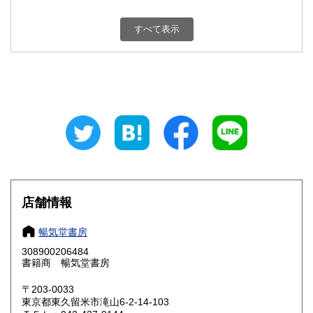
新潟県
富山県
180円
180円
すべて表示
石川県
福井県
180円
180円
山梨県
長野県
180円
180円
岐阜県
静岡県
180円
180円
愛知県
三重県
180円
180円
滋賀県
京都府
180円
180円
大阪府
兵庫県
180円
180円
店舗情報
奈良県
和歌山県
180円
180円
暢気堂書房
308900206484
鳥取県
島根県
180円
180円
書籍商 暢気堂書房
岡山県
広島県
180円
180円
〒203-0033
東京都東久留米市滝山6-2-14-103