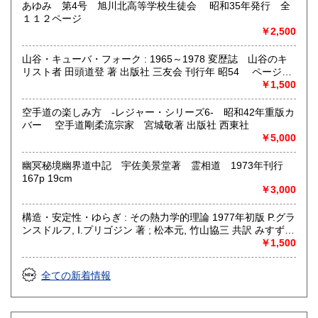
あゆみ 第4号 旭川北高等学校生徒会 昭和35年発行 全
１１２ページ
￥2,500
山谷・キューバ・フォーク : 1965～1978 変歴誌 山谷のキ
リスト者 田頭道登 著 出版社 三友会 刊行年 昭54 ページ数
229p サイズ 19cm 状態 中古品（並）帯痛み
￥1,500
空手道の楽しみ方 -レジャー・シリーズ6- 昭和42年重版カ
バー 空手道剛柔流宗家 宮城敬著 出版社 西東社
￥5,000
幽冥秘境幽界道中記 宇佐美景堂著 霊相道 1973年刊行
167p 19cm
￥3,000
構造・安定性・ゆらぎ : その熱力学的理論 1977年初版 P.グラ
ンスドルフ, I.プリゴジン 著 ; 松本元, 竹山協三 共訳 みすず書
房〈熱力学の方法を、平衡はもとより非線形性や不安定性を
￥1,500
も含むあらゆる現象へ拡張できないであろうか？ ……新し
い「構造」は常に不安定性の結果として出現する。すなわち
全ての新着情報
それはゆらぎから生じるものである。ふつうはゆらぎが生じ
ると、系をもとの乱れのない状態に戻そうとする動きが続い
て起るが、新しい構造が形成される場合には、反対にゆらぎ