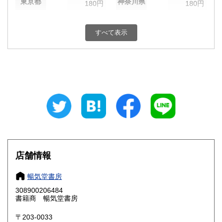
東京都
神奈川県
180円
180円
新潟県
富山県
180円
180円
すべて表示
石川県
福井県
180円
180円
山梨県
長野県
180円
180円
岐阜県
静岡県
180円
180円
愛知県
三重県
180円
180円
滋賀県
京都府
180円
180円
大阪府
兵庫県
180円
180円
店舗情報
奈良県
和歌山県
180円
180円
暢気堂書房
308900206484
鳥取県
島根県
180円
180円
書籍商 暢気堂書房
岡山県
広島県
180円
180円
〒203-0033