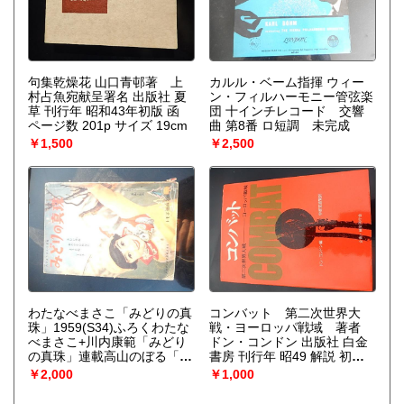
句集乾燥花 山口青邨著 上
カルル・ベーム指揮 ウィー
村占魚宛献呈署名 出版社 夏
ン・フィルハーモニー管弦楽
草 刊行年 昭和43年初版 函
団 十インチレコード 交響
ページ数 201p サイズ 19cm
曲 第8番 ロ短調 未完成
￥1,500
￥2,500
わたなべまさこ「みどりの真
コンバット 第二次世界大
珠」1959(S34)ふろくわたな
戦・ヨーロッパ戦域 著者
べまさこ+川内康範「みどり
ドン・コンドン 出版社 白金
の真珠」連載高山のぼる「岬
書房 刊行年 昭49 解説 初版
の少女」読切鳥海やすと「ゆ
カバー付
￥2,000
￥1,000
きわり少女」読切【サイズ】
A5【ページ数】164P