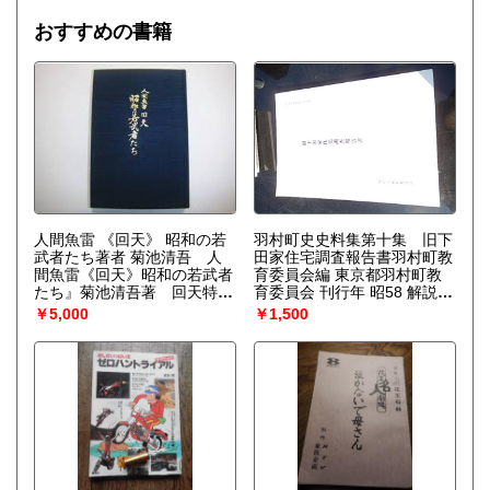
は増幅される。……安定性の理論を不可逆過程の熱力学に結
びつけ、ゆらぎの巨視的理論を包含する一般化された熱力学
おすすめの書籍
を作り上げなくてはならない。〉散逸構造の理論で、1977
年、ノーベル化学賞を受賞したプリゴジンの、グランスドル
フとの共著による初期の著作。開放系に現れる構造の問題
を、非平衡熱力学の立場から、物理学、化学、生物学につい
て、統一的な観点からの説明を試みる。
人間魚雷 《回天》 昭和の若
羽村町史史料集第十集 旧下
武者たち著者 菊池清吾 人
田家住宅調査報告書羽村町教
間魚雷《回天》昭和の若武者
育委員会編 東京都羽村町教
たち』菊池清吾著 回天特別
育委員会 刊行年 昭58 解説
攻撃隊 光突撃隊 浦戸回天隊
A4版152頁
￥5,000
￥1,500
土浦海軍航空隊 日本軍 中国
支那事変 大東亜戦争 刊行年
平成5 解説 元よりカバーがな
いようです。