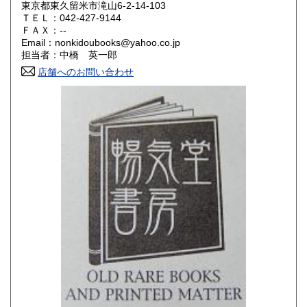
東京都東久留米市滝山6-2-14-103
ＴＥＬ：042-427-9144
山口県
徳島県
180円
180円
ＦＡＸ：--
Email：nonkidoubooks@yahoo.co.jp
香川県
愛媛県
180円
180円
担当者：中橋 英一郎
店舗へのお問い合わせ
高知県
福岡県
180円
180円
佐賀県
長崎県
180円
180円
熊本県
大分県
180円
180円
宮崎県
鹿児島県
180円
180円
沖縄県
180円