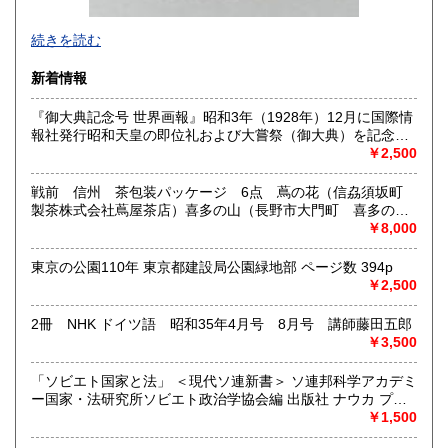
-
続きを読む
沿線名：西武新宿線
新着情報
最寄駅：花小金井
営業時間：10:00〜18:00
『御大典記念号 世界画報』昭和3年（1928年）12月に国際情
定休日：不定休
報社発行昭和天皇の即位礼および大嘗祭（御大典）を記念す
るグラフ雑誌の臨時増刊号です。当時の儀式の様子や関連行
￥2,500
書籍の買取について
事を写した貴重な写真や解説が多数収録されています。
古本・骨董品の出張買取のお申込み・ご予約は、お電話・ま
戦前 信州 茶包装パッケージ 6点 蔦の花（信劦須坂町
たはメールにて承っております。 お気軽にお問合わせくださ
製茶株式会社蔦屋茶店）喜多の山（長野市大門町 喜多の園
い。
本店）西沢園（長野県中堅町 西澤園本舗）梅の花（信州須
￥8,000
出張費は無料です。旧家、蔵のあるお宅、昭和40年以前の古
坂市梅の園茶店）奈良此園（信州中野町 西澤茶舗）美泉瀧
いお宅の買取は、遠方でも大歓迎です。
（信州長野市新町 茶間屋美濃久商店）瀧の音（信濃吉田本
東京の公園110年 東京都建設局公園緑地部 ページ数 394p
町 瀧澤又右衛門）
￥2,500
取り扱い分野
2冊 NHK ドイツ語 昭和35年4月号 8月号 講師藤田五郎
社会科学、美術工芸、古典籍、近代文献、外国書
￥3,500
「ソビエト国家と法」 ＜現代ソ連新書＞ ソ連邦科学アカデミ
ー国家・法研究所ソビエト政治学協会編 出版社 ナウカ プロ
グレス出版所 刊行年 １９７２年 ページ数 406p
￥1,500