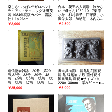
楽しさいっぱい!!ゼロハント
台本 花王名人劇場 泣かな
ライアル : テクニック近田茂
いで母さん1982-10-17栗原
著 1984年初版カバー 講談
小巻、杉村春子、江守徹、小
社111p 26cm
沢栄太郎、加納竜、木内みど
りほか 作 佐藤繁子 演
￥2,000
￥2,500
出 中山三雄
逓信協会雑誌 20冊 第29
書道具 端渓 龍亀彫刻蓋硯
号,32号、33号、39号、48
龍 亀 縁起物 古硯 蓋付硯 中
号、49号、5 2号、53号、55
国書道具 唐硯 ■サイズ：約
号、56号、67号、68号、69
220×130mm 厚み50mm■用
号、70号、71号、72号、73
途：漢字全紙、他字数作品、
￥25,000
￥5,000
号、74号、75号、78号 逓
大作品など
信協会、逓信協会、明治43年
～大正3年