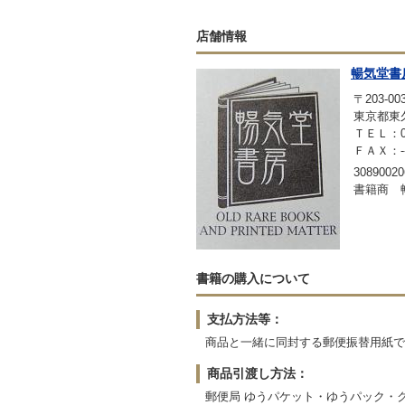
店舗情報
暢気堂書
〒203-00
東京都東久
ＴＥＬ：042
ＦＡＸ：-
30890020
書籍商 
書籍の購入について
支払方法等：
商品と一緒に同封する郵便振替用紙で
商品引渡し方法：
郵便局 ゆうパケット・ゆうパック・