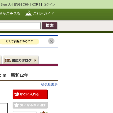
Sign Up [
ENG
|
CHN
|
KOR
]
ログイン
物かごを見る
ご利用ガイド
ｃｍ 昭和12年
暢気堂書房