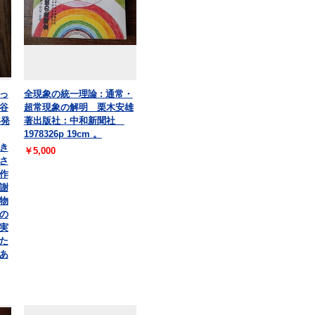
っ
全現象の統一理論 : 通常・
谷
超常現象の解明 栗木安雄
年発
著出版社：中和新聞社
1978326p 19cm 。
き
￥5,000
さ
作
謝
物
の
実
た
あ