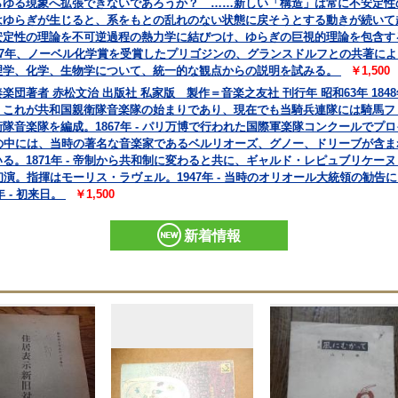
らゆる現象へ拡張できないであろうか？ ……新しい「構造」は常に不安定性
はゆらぎが生じると、系をもとの乱れのない状態に戻そうとする動きが続いて
安定性の理論を不可逆過程の熱力学に結びつけ、ゆらぎの巨視的理論を包含す
77年、ノーベル化学賞を受賞したプリゴジンの、グランスドルフとの共著に
理学、化学、生物学について、統一的な観点からの説明を試みる。
￥1,500
著者 赤松文治 出版社 私家版 製作＝音楽之友社 刊行年 昭和63年 1848
これが共和国親衛隊音楽隊の始まりであり、現在でも当騎兵連隊には騎馬ファ
親衛隊音楽隊を編成。1867年 - パリ万博で行われた国際軍楽隊コンクールで
の中には、当時の著名な音楽家であるベルリオーズ、グノー、ドリーブが含
る。1871年 - 帝制から共和制に変わると共に、ギャルド・レピュブリケー
」を初演。指揮はモーリス・ラヴェル。1947年 - 当時のオリオール大統領の勧
 - 初来日。
￥1,500
新着情報