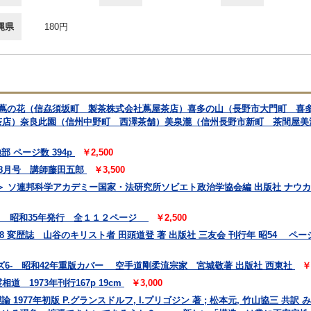
縄県
180円
 蔦の花（信劦須坂町 製茶株式会社蔦屋茶店）喜多の山（長野市大門町 喜
茶店）奈良此園（信州中野町 西澤茶舗）美泉瀧（信州長野市新町 茶間屋美
 ページ数 394p
￥2,500
 8月号 講師藤田五郎
￥3,500
 ソ連邦科学アカデミー国家・法研究所ソビエト政治学協会編 出版社 ナウカ
会 昭和35年発行 全１１２ページ
￥2,500
78 変歴誌 山谷のキリスト者 田頭道登 著 出版社 三友会 刊行年 昭54 ページ数
6- 昭和42年重版カバー 空手道剛柔流宗家 宮城敬著 出版社 西東社
￥
 1973年刊行167p 19cm
￥3,000
 1977年初版 P.グランスドルフ, I.プリゴジン 著 ; 松本元, 竹山協三 