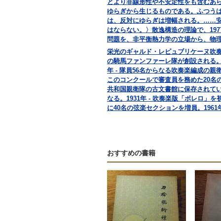
とより非線形性や不安定性をも含むあ
ゆらぎから生じるものである。ふつう
は、反対にゆらぎは増幅される。……
はならない。〉散逸構造の理論で、19
問題を、非平衡熱力学の立場から、物
栄光のギャルド・レピュブリケーヌ吹奏楽団
の騎馬ファンファーレ隊が創設される。
年 - 隊員56名からなる吹奏楽編成の
このコンクールで審査員を務めた20名
共和国親衛隊の古文書館に保存されてい
なる。1931年 - 吹奏楽版「ボレロ
に40名の弦楽セクションを増員。1961年
おすすめの書籍