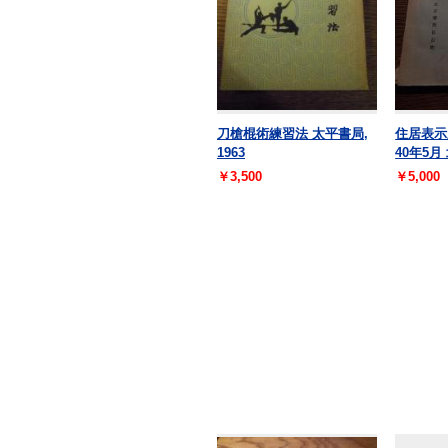
刀槍棍術練習法 太平書局,
住居表示
1963
40年5
￥3,500
￥5,000