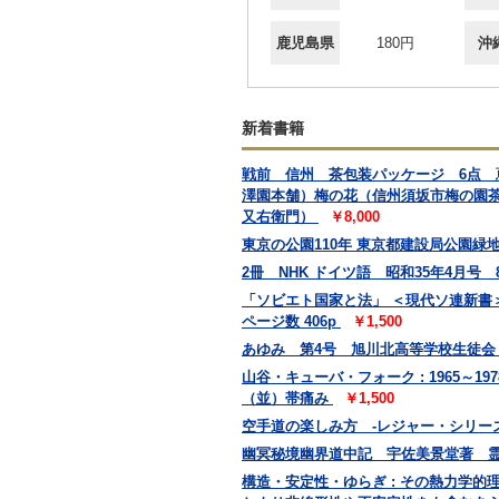
鹿児島県
180円
沖
新着書籍
戦前 信州 茶包装パッケージ 6点
澤園本舗）梅の花（信州須坂市梅の園
又右衛門）
￥8,000
東京の公園110年 東京都建設局公園緑地部
2冊 NHK ドイツ語 昭和35年4月号
「ソビエト国家と法」 ＜現代ソ連新書＞
ページ数 406p
￥1,500
あゆみ 第4号 旭川北高等学校生徒
山谷・キューバ・フォーク : 1965～19
（並）帯痛み
￥1,500
空手道の楽しみ方 -レジャー・シリーズ
幽冥秘境幽界道中記 宇佐美景堂著 霊相道
構造・安定性・ゆらぎ : その熱力学的理論