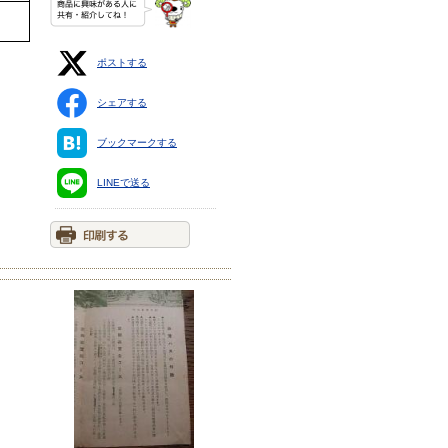
ポストする
シェアする
ブックマークする
LINEで送る