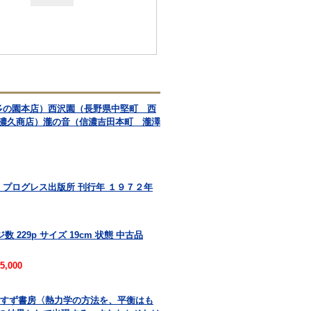
多の園本店）西沢園（長野県中堅町 西
濃久商店）瀧の音（信濃吉田本町 瀧澤
 プログレス出版所 刊行年 １９７２年
 229p サイズ 19cm 状態 中古品
5,000
共訳 みすず書房〈熱力学の方法を、平衡はも