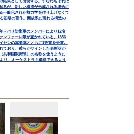
の結果として出現する。すなわちそれは
起るが、新しい構造が形成される場合に
る一般化された熱力学を作り上げなくて
よる初期の著作。開放系に現れる構造の
年 - パリ防衛軍のメンバーにより12名
ンファーレ隊が置かれている。1856
プロイセンの軍楽隊とともに1等賞を受賞。
まれており、彼らがサインした表彰状が
ヌ（共和国親衛隊）の名称を使うように
告により、オーケストラも編成できるよう