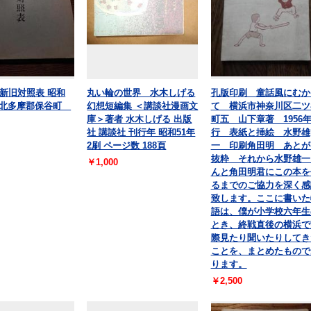
新旧対照表 昭和
丸い輪の世界 水木しげる
孔版印刷 童話風にむか
月 北多摩郡保谷町
幻想短編集 ＜講談社漫画文
て 横浜市神奈川区二ツ
庫＞著者 水木しげる 出版
町五 山下章著 1956
社 講談社 刊行年 昭和51年
行 表紙と挿絵 水野雄
2刷 ページ数 188頁
一 印刷角田明 あとが
抜粋 それから水野雄一
￥1,000
んと角田明君にこの本を
るまでのご協力を深く感
致します。ここに書いた
語は、僕が小学校六年生
とき、終戦直後の横浜で
際見たり聞いたりしてき
ことを、まとめたもので
ります。
￥2,500