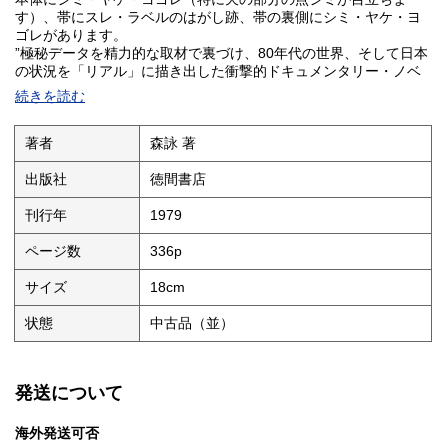
す）、帯にスレ・ラベルのはがし跡、帯の裏側にシミ・ヤケ・ヨ
ゴレがあります。
”極秘データを精力的な取材で裏づけ、80年代の世界、そして日本
の状況を「リアル」に描き出した衝撃的ドキュメンタリー・ノベ
ル”（帯文）。
続きを読む
著者
森詠 著
出版社
徳間書店
刊行年
1979
ページ数
336p
サイズ
18cm
状態
中古品（並）
発送について
海外発送可否