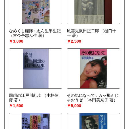
なめくじ艦隊 : 志ん生半生記
風雲児沢田正二郎
（樋口十
（古今亭志ん生 著）
一 著）
￥3,000
￥2,500
回想の江戸川乱歩
（小林信
その気になって : カッ飛んじ
彦 著）
ゃおうゼ
（本田美奈子 著）
￥1,500
￥5,000