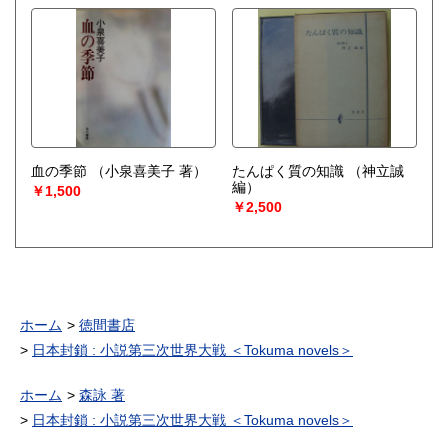
血の季節
（小泉喜美子 著）
たんぱく質の知識
（神立誠
編）
￥1,500
￥2,500
ホーム
徳間書店
日本封鎖 : 小説第三次世界大戦 ＜Tokuma novels＞
ホーム
森詠 著
日本封鎖 : 小説第三次世界大戦 ＜Tokuma novels＞