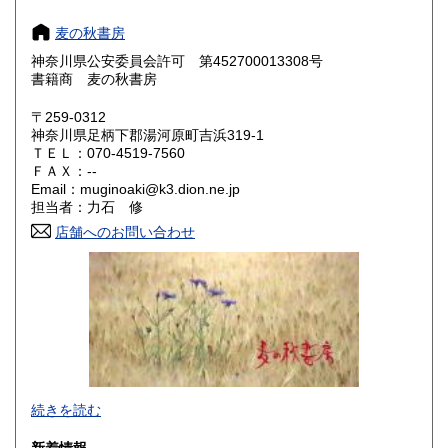
奈良県
和歌山県
200円
200円
麦の秋書房
神奈川県公安委員会許可 第452700013308号
鳥取県
島根県
200円
200円
書籍商 麦の秋書房
岡山県
広島県
200円
200円
〒259-0312
神奈川県足柄下郡湯河原町吉浜319-1
ＴＥＬ：070-4519-7560
山口県
徳島県
200円
200円
ＦＡＸ：--
Email：muginoaki@k3.dion.ne.jp
香川県
愛媛県
200円
200円
担当者：力石 修
店舗へのお問い合わせ
高知県
福岡県
200円
200円
佐賀県
長崎県
200円
200円
熊本県
大分県
200円
200円
宮崎県
鹿児島県
200円
200円
商品をできるだけ早くお手元にお届けすることと、梱包を丁
続きを読む
沖縄県
200円
寧に、を心がけております。