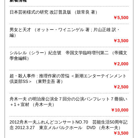
新着情報
沿線名：東海道線
最寄駅：真鶴駅
日本芸術様式の研究 改訂普及版 （鼓常良 著）
営業時間：店舗はありません。
￥5,500
定休日：-
男女と天才 （オットー・ワイニンゲル 著 ; 片山正雄 訳・
書籍の買取について
編）
￥3,500
当面行っておりません。
シルレル（シラー）紀念號 帝国文学臨時増刊第二 （帝國文
取り扱い分野
學會編輯）
歴史、社会科学、近代文献、サブカルチャー、古書一般（そ
￥2,000
の他）
映画・芸能、日本文学、ミステリー、時代小説
超・殺人事件 : 推理作家の苦悩 ＜新潮エンターテインメント
倶楽部SS＞ （東野圭吾 著）
￥2,500
舟木一夫 の明治座公演全７回分の公演パンフレット７冊揃い
＋1＋宣材 （舟木一夫）
￥10,000
2012舟木一夫ふれんどコンサートNO.70 芸能生活50周年記
念 2012.3.27 東京メルパルクホール DVD （舟木一夫）
￥3,500