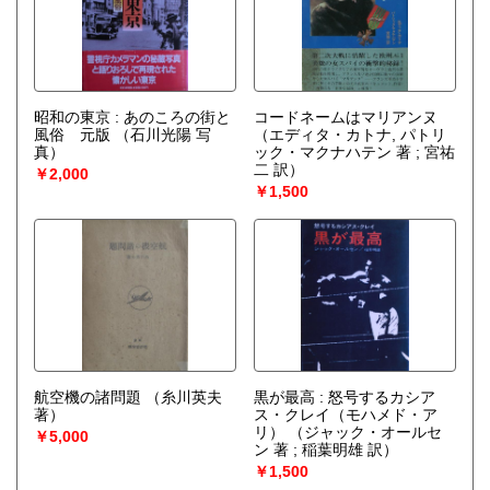
昭和の東京 : あのころの街と
コードネームはマリアンヌ
風俗 元版
（石川光陽 写
（エディタ・カトナ, パトリ
真）
ック・マクナハテン 著 ; 宮祐
二 訳）
￥2,000
￥1,500
航空機の諸問題
（糸川英夫
黒が最高 : 怒号するカシア
著）
ス・クレイ（モハメド・ア
リ）
（ジャック・オールセ
￥5,000
ン 著 ; 稲葉明雄 訳）
￥1,500