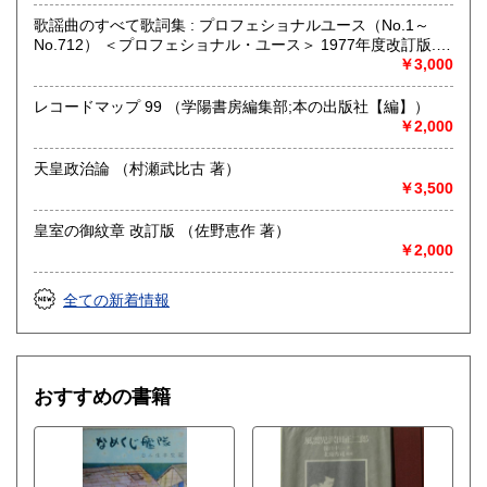
歌謡曲のすべて歌詞集 : プロフェショナルユース（No.1～
No.712） ＜プロフェショナル・ユース＞ 1977年度改訂版.
（浅野純 編）
￥3,000
レコードマップ 99 （学陽書房編集部;本の出版社【編】）
￥2,000
天皇政治論 （村瀬武比古 著）
￥3,500
皇室の御紋章 改訂版 （佐野恵作 著）
￥2,000
全ての新着情報
おすすめの書籍