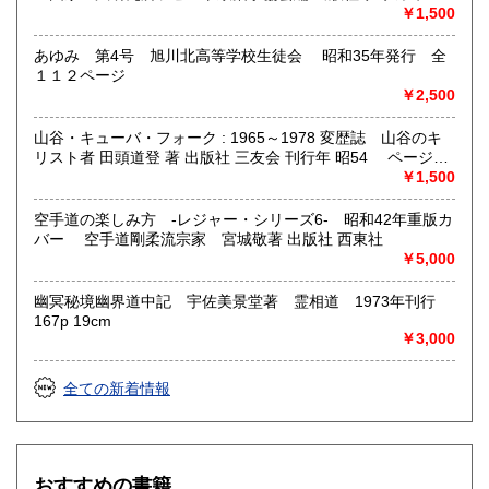
グレス出版所 刊行年 １９７２年 ページ数 406p
￥1,500
あゆみ 第4号 旭川北高等学校生徒会 昭和35年発行 全
１１２ページ
￥2,500
山谷・キューバ・フォーク : 1965～1978 変歴誌 山谷のキ
リスト者 田頭道登 著 出版社 三友会 刊行年 昭54 ページ数
229p サイズ 19cm 状態 中古品（並）帯痛み
￥1,500
空手道の楽しみ方 -レジャー・シリーズ6- 昭和42年重版カ
バー 空手道剛柔流宗家 宮城敬著 出版社 西東社
￥5,000
幽冥秘境幽界道中記 宇佐美景堂著 霊相道 1973年刊行
167p 19cm
￥3,000
全ての新着情報
おすすめの書籍