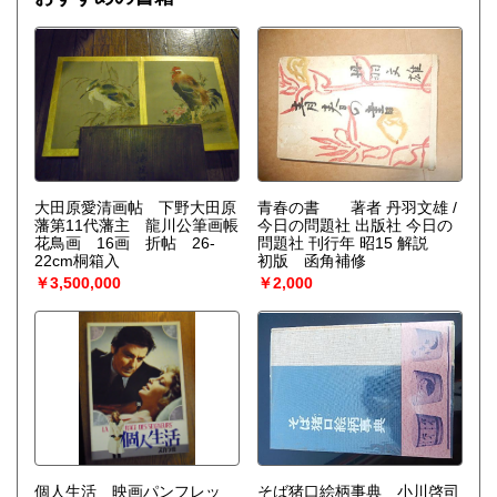
大田原愛清画帖 下野大田原
青春の書 著者 丹羽文雄 /
藩第11代藩主 龍川公筆画帳
今日の問題社 出版社 今日の
花鳥画 16画 折帖 26-
問題社 刊行年 昭15 解説
22cm桐箱入
初版 函角補修
￥3,500,000
￥2,000
個人生活 映画パンフレッ
そば猪口絵柄事典 小川啓司