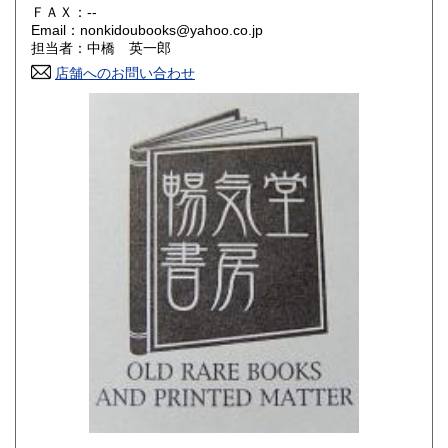
300円
300円
ＦＡＸ：--
Email：nonkidoubooks@yahoo.co.jp
香川県
愛媛県
300円
300円
担当者：中橋 英一郎
店舗へのお問い合わせ
高知県
福岡県
300円
300円
佐賀県
長崎県
300円
300円
熊本県
大分県
300円
300円
宮崎県
鹿児島県
300円
300円
沖縄県
300円
-