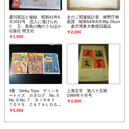
週刊実話と秘録 昭和41年6
きのこ関連統計表 林野庁林
月10日号 恋人に逃げられ
産課 昭和54年8月38p 26cm
た 王、長島の胸のうちほか
倉沢博東大教授旧蔵品
出版社 明文社
￥2,000
￥1,500
3冊 Dinky Toys ディンキ
上海文学 第八十五期
ートイズ カタログ No. 5
1984年十月号
No. 6 No. 7 ＤＩＮＫＹ
￥2,000
ＴＯＹＳ ＣＡＴＡＬＯＧ
ミニカー チェック跡ありま
￥5,000
す。Dinky Toysは、Meccano
Ltdが製造した一連のダイカ
ストzamac亜鉛合金ミニチュ
ア車のブランド名です。これ