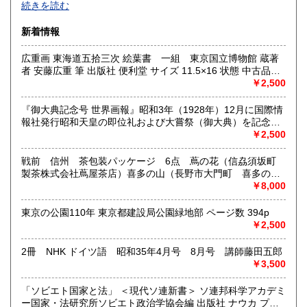
続きを読む
沿線名：西武新宿線
新着情報
最寄駅：花小金井
営業時間：10:00〜18:00
広重画 東海道五拾三次 絵葉書 一組 東京国立博物館 蔵著
定休日：不定休
者 安藤広重 筆 出版社 便利堂 サイズ 11.5×16 状態 中古品
（美）1枚のみ経年のシミがあります。 解説 絵はがきセッ
￥2,500
書籍の買取について
ト 53枚組 解説 ごあいさつ 帙 付
古本・骨董品の出張買取のお申込み・ご予約は、お電話・ま
『御大典記念号 世界画報』昭和3年（1928年）12月に国際情
たはメールにて承っております。 お気軽にお問合わせくださ
報社発行昭和天皇の即位礼および大嘗祭（御大典）を記念す
い。
るグラフ雑誌の臨時増刊号です。当時の儀式の様子や関連行
￥2,500
出張費は無料です。旧家、蔵のあるお宅、昭和40年以前の古
事を写した貴重な写真や解説が多数収録されています。
いお宅の買取は、遠方でも大歓迎です。
戦前 信州 茶包装パッケージ 6点 蔦の花（信劦須坂町
製茶株式会社蔦屋茶店）喜多の山（長野市大門町 喜多の園
本店）西沢園（長野県中堅町 西澤園本舗）梅の花（信州須
￥8,000
取り扱い分野
坂市梅の園茶店）奈良此園（信州中野町 西澤茶舗）美泉瀧
社会科学、美術工芸、古典籍、近代文献、外国書
（信州長野市新町 茶間屋美濃久商店）瀧の音（信濃吉田本
東京の公園110年 東京都建設局公園緑地部 ページ数 394p
町 瀧澤又右衛門）
￥2,500
2冊 NHK ドイツ語 昭和35年4月号 8月号 講師藤田五郎
￥3,500
「ソビエト国家と法」 ＜現代ソ連新書＞ ソ連邦科学アカデミ
ー国家・法研究所ソビエト政治学協会編 出版社 ナウカ プロ