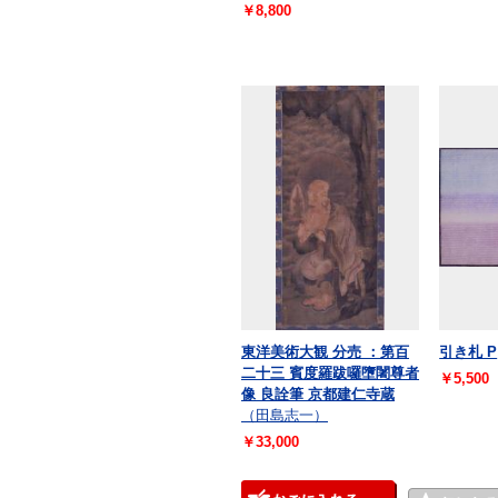
￥8,800
東洋美術大観 分売 ：第百
引き札 P
二十三 賓度羅跋囉墮闍尊者
￥5,500
像 良詮筆 京都建仁寺蔵
（田島志一）
￥33,000