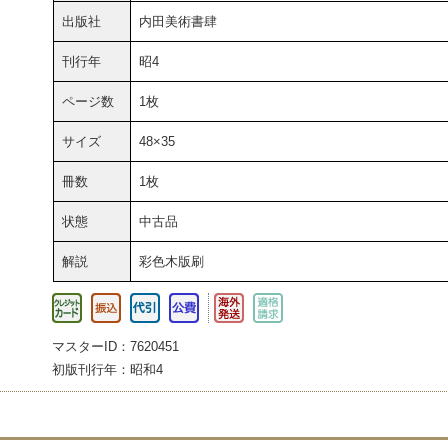
出版社
内田美術書肆
刊行年
昭4
ページ数
1枚
サイズ
48×35
冊数
1枚
状態
中古品
解説
彩色木版刷
マスターID：7620451
初版刊行年：昭和4