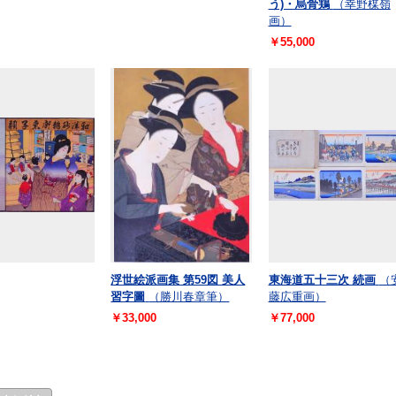
う)・烏骨鶏
（幸野楳嶺
画）
￥55,000
浮世絵派画集 第59図 美人
東海道五十三次 続画
（
習字圖
（勝川春章筆）
藤広重画）
￥33,000
￥77,000