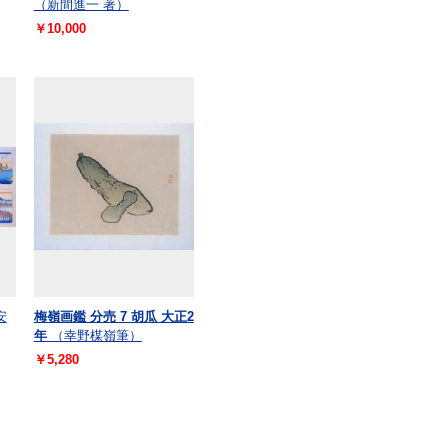
（新間進一 著）
￥10,000
安
梅嶺画鑑 分売 7 胡瓜 大正2
年
（幸野楳嶺筆）
￥5,280