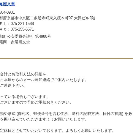
尾照文堂
04-0931
都府京都市中京区二条通寺町東入榎木町97 大興ビル2階
ＥＬ：075-221-1588
ＡＸ：075-255-5571
都府公安委員会許可 第4980号
籍商 赤尾照文堂
合計とお取引方法の詳細を
古本屋からのメール通知連絡でご案内いたします。
ご連絡下さい。
っている場合もございます。
ございますので予めご承知おきください。
類や形式 (御宛名、郵便番号を含む住所、送料の記載方法、日付の有無) を
を振り込んでいただきますようお願いいたします。
定休日とさせていただいております。よろしくお願いいたします。