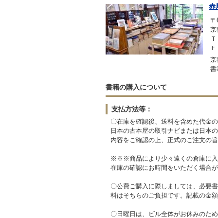
赤
〒6
京
Ｔ
Ｆ
京
書
書籍の購入について
支払方法等：
〇在庫を確認後、送料を含めた代金の
日本の古本屋の取引ナビまたは日本の
内容をご確認の上、正式のご注文の旨
※※※商品により少々遠くの倉庫に入
在庫の確認にお時間をいただく場合が
〇公費ご購入に際しましては、必要書
料はそちらのご負担です。記載の金額
〇日曜日は、ビル全体がお休みのため