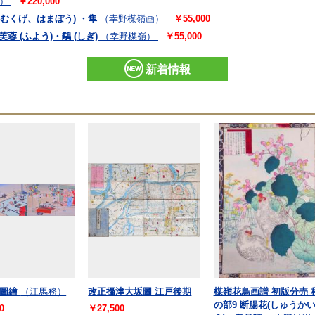
）
￥220,000
きむくげ、はまぼう) ・隼
（幸野楳嶺画）
￥55,000
 (ふよう)・鷸 (しぎ)
（幸野楳嶺）
￥55,000
新着情報
圖繪
（江馬務）
改正攝津大坂圖 江戸後期
楳嶺花鳥画譜 初版分売 
の部9 断腸花(しゅうか
0
￥27,500