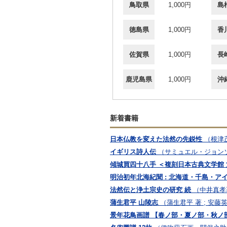
鳥取県
1,000円
島
徳島県
1,000円
香
佐賀県
1,000円
長
鹿児島県
1,000円
沖
新着書籍
日本仏教を変えた法然の先鋭性
（根津
イギリス詩人伝
（サミュエル・ジョンソン
傾城買四十八手 ＜複刻日本古典文学館 
明治初年北海紀聞 : 北海道・千島・ア
法然伝と浄土宗史の研究 続
（中井真孝
蒲生君平 山陵志
（蒲生君平 著 ; 安藤
景年花鳥画譜 【春ノ部・夏ノ部・秋ノ部