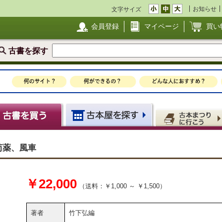
お知らせ
文字サイズ
会員登録
マイページ
買い
古書を探す
芍薬、風車
￥22,000
（送料：￥1,000 ～ ￥1,500）
著者
竹下弘編