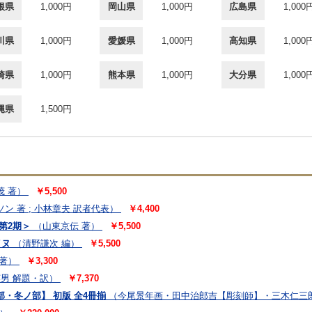
根県
1,000円
岡山県
1,000円
広島県
1,000
川県
1,000円
愛媛県
1,000円
高知県
1,000
崎県
1,000円
熊本県
1,000円
大分県
1,000
縄県
1,500円
茂 著）
￥5,500
 著 ; 小林章夫 訳者代表）
￥4,400
第2期＞
（山東京伝 著）
￥5,500
イヌ
（清野謙次 編）
￥5,500
著）
￥3,300
英男 解題・訳）
￥7,370
・冬ノ部】 初版 全4冊揃
（今尾景年画・田中治郎吉【彫刻師】・三木仁三