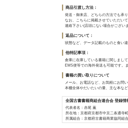
商品引渡し方法：
発送・御来店、どちらの方法でも承り
なお、こちらに掲載させていただいて
連絡下さい(店頭にない場合がございま
返品について：
状態など、データ記載のものと食い違
他特記事項：
倉庫に在庫している書籍に関しまして
EMS便等での海外発送も可能です。ま
書籍の買い取りについて
メール、お電話など、お気軽にお問い
本棚全体やだいたいの量、主な本など
全国古書書籍商組合連合会 登録情
代表者名：赤尾 薫
所在地：京都府京都市中京二条通寺町東
所属組合：京都府古書籍商業協同組