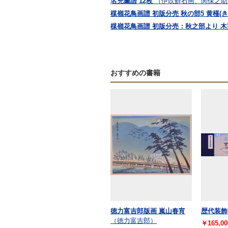
名兜圖譜 12枚
（伊吹蘚石画、関保之助
楳嶺花鳥画譜 初版分売 秋の部5 黄槿(
楳嶺花鳥画譜 初版分売：秋之部より 木芙蓉
おすすめの書籍
徳力富吉郎版画 嵐山春宵
歴代装飾
（徳力富吉郎）
￥165,00