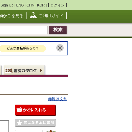
Sign Up [
ENG
|
CHN
|
KOR
]
ログイン
物かごを見る
ご利用ガイド
赤尾照文堂