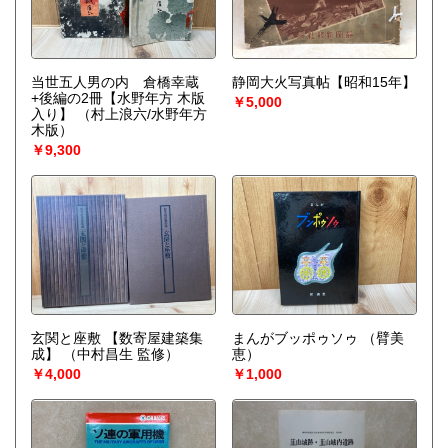
当世五人男の内 倉橋幸蔵
静岡大火写真帖【昭和15年】
+後編の2冊【水野年方 木版
￥5,000
入り】
（村上浪六/水野年方
木版）
￥9,300
玄関と座敷 【数寄屋建築集
まんがブッポゥソゥ
（臂美
成】
（中村昌生 監修）
恵）
￥4,000
￥1,000