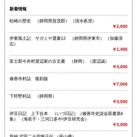
新着情報
昭和23年創業、静岡県古書籍商組合連合会加盟の古書店で
す。
松崎の歴史 （静岡県賀茂郡） （清水眞澄）
通販にて3万点出品中、卸売を含め多彩な販売ルートで
￥2,000
古本の流通に役立つことを目標としています。
倉庫のため、中をご覧いただくことはできません。
伊東風土記 サガミヤ選書12 （静岡県伊東市） （加藤清
持込買取や、倉庫にて商品の受取ご希望の方は、事前にご連
志）
絡ください。
￥1,400
静岡市内に店舗もございます。
富士郡今井村渡辺家の古文書 （静岡） （渡辺誠）
静岡市葵区七間町13-20 石渡ビル1F TEL:054-269-4117
￥3,000
沿線名：静鉄バス 水梨東高線
修善寺村誌 復刻版
最寄駅：郷堂バス停 徒歩5分
￥7,000
営業時間：9:00〜17:30
定休日：年中無休
下狩野村誌 （静岡県）
￥3,000
書籍の買取について
伊豆日記 上下合本 （いづ日記）（修善寺史談会双書第6
静岡県内出張買い取りいたします。他県もご相談下さい。宅
集） （海若子・三河口多中/伊豆研究会）
配買い取りもご相談ください。
￥3,000
取り扱い分野
新編 武田二十四将正伝 （平山優）