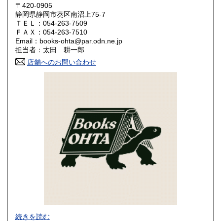
350円
350円
〒420-0905
静岡県静岡市葵区南沼上75-7
岡山県
広島県
350円
350円
ＴＥＬ：054-263-7509
ＦＡＸ：054-263-7510
Email：books-ohta@par.odn.ne.jp
山口県
徳島県
350円
350円
担当者：太田 耕一郎
香川県
店舗へのお問い合わせ
愛媛県
350円
350円
高知県
福岡県
350円
350円
佐賀県
長崎県
350円
350円
熊本県
大分県
350円
350円
宮崎県
鹿児島県
350円
350円
沖縄県
350円
当店は、適格請求書発行事業者です。
続きを読む
適格請求書発行事業者登録番号：T8080001012673