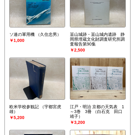
ソ連の軍用機
（久住忠男）
韮山城跡・韮山城内遺跡 静
岡県埋蔵文化財調査研究所調
￥1,000
査報告第90集
￥2,500
欧米学校参観記
（宇都宮虎
江戸・明治 京都の天気表 1
雄）
～3巻 3冊
（白石克 田口
靖子）
￥5,200
￥3,200