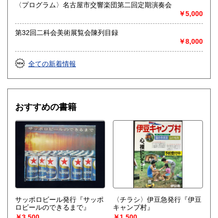
愛知県江南市前飛保町栄284 扶桑文庫 担当井
〈プログラム〉名古屋市交響楽団第二回定期演奏会
上
￥5,000
取り扱い分野
第32回二科会美術展覧会陳列目録
￥8,000
総記、哲学宗教、歴史、社会科学、自然科学、美術工芸、国
語国文、外国文学、古典籍、近代文献、趣味、外国書、サブ
カルチャー、古書一般（その他）
全ての新着情報
古文書・和本・刷り物・絵葉書・近代文献資料・エフェメラ
おすすめの書籍
サッポロビール発行『サッポ
〈チラシ〉伊豆急発行『伊豆
ロビールのできるまで』
キャンプ村』
￥3,500
￥1,500