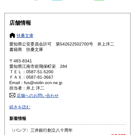
滋賀県
京都府
300円
300円
大阪府
兵庫県
300円
300円
店舗情報
奈良県
和歌山県
300円
300円
扶桑文庫
愛知県公安委員会許可 第542622502700号 井上洋二
鳥取県
島根県
300円
300円
書籍商 扶桑文庫
岡山県
広島県
300円
300円
〒483-8341
愛知県江南市前飛保町栄 284
ＴＥＬ：0587-51-5200
山口県
徳島県
300円
300円
ＦＡＸ：0587-81-3667
Email：fus@violin.ocn.ne.jp
香川県
愛媛県
300円
300円
担当者：井上 洋二
店舗へのお問い合わせ
高知県
福岡県
300円
300円
古文書、古地図、刷り物、一枚もの、絵葉書、鳥瞰図、近代
続きを読む
文献資料等を主体に扱っております。
佐賀県
長崎県
300円
300円
新着情報
沿線名：名鉄犬山線
熊本県
大分県
300円
300円
最寄駅：江南駅下車
〈パンフ〉三井銀行創立八十周年
営業時間：10:00〜17:00