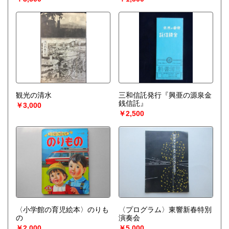
観光の清水
三和信託発行『興亜の源泉金
銭信託』
￥3,000
￥2,500
〈小学館の育児絵本〉のりも
〈プログラム〉東響新春特別
の
演奏会
￥2,000
￥5,000