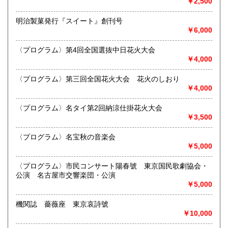
￥2,500
宮崎県
鹿児島県
定休日：不定休
300円
300円
明治製菓発行『スイート』創刊号
書籍の買取について
沖縄県
300円
￥6,000
買取 買取専用フリーダイヤル 0120-006-229 (担当・
井上)
〈プログラム〉第4回全国選抜中日花火大会
￥4,000
古書買取、古本買取、古書、古本の大量買い取りは大歓迎で
す。
〈プログラム〉第三回全国花火大会 花火のしおり
御整理・御売却はお気軽に当店にご相談ください。
￥4,000
お電話、メール等でご連絡次第、即日に参上いたします。古
書買い取り、古本買い取り、大量大歓迎です。
〈プログラム〉名タイ第2回納涼仕掛花火大会
特に古いもの全般(和本、古文書、紙物チラシ、郷土資料、地
￥3,500
図、宗教、芸能、美術、文学、雑誌等)に力を入れておりま
す。
〈プログラム〉名宝秋の音楽会
又書画骨董品も別部門で取り扱いしておりますので引越し増
￥5,000
改築の際には合わせてご利用ください。
愛知県・岐阜県を中心に近県の方、日時打ち合わせの後、ご
〈プログラム〉市民コンサート陽春號 東京国民歌劇協会・
訪問し、見積もり・買入をさせていただきます。
公演 名古屋市交響楽団・公演
まずはお気軽にご連絡ください。
￥5,000
お品物を送料着払いでお送りいただければ、即日に評価しご
連絡ご送金いたします。
機関誌 薔薇座 東京哀詩號
￥10,000
送り先 〒483-8341