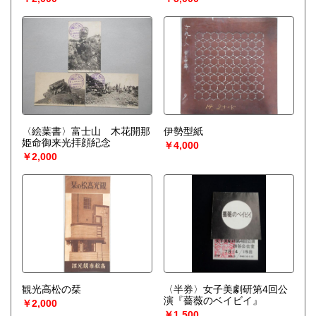
〈絵葉書〉富士山 木花開那
伊勢型紙
姫命御来光拝顔紀念
￥4,000
￥2,000
観光高松の栞
〈半券〉女子美劇研第4回公
演『薔薇のベイビイ』
￥2,000
￥1,500