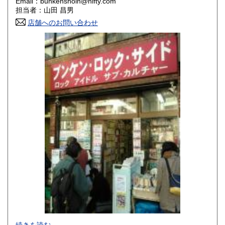
Email：bunkenshoin@nifty.com
香川県
愛媛県
200円
200円
担当者：山田 昌男
店舗へのお問い合わせ
高知県
福岡県
200円
200円
佐賀県
長崎県
200円
200円
熊本県
大分県
200円
200円
宮崎県
鹿児島県
200円
200円
沖縄県
200円
-