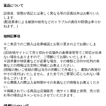
返品について
誤発送、状態が表記とは著しく異なる等の店責以外はお断りいた
します。
(配送業者による破損や紛失などのトラブルの責任や賠償は承りか
ねます。)
他特記事項
※ご来店でのご購入は在庫確認とお取り置きの上でお願いしま
す。
(店頭/他サイトにて売り切れや店舗外の倉庫保管等でご対応が出来
ない場合もありますので、ご理解にてお願いいたします。)
※請求書や領収書などが必要な場合、その種類と日付や社判の有
無などの情報は注文時に明確にお教えください。
(情報の無いご依頼の際は当方の判断にて作成とし、書類の再発行
やその送付はいたしません。また全てのご要望に応じられない場
合もございます。)
※公費購入の際は入金時期やその名義などの情報をお教えくださ
い。
※掲載されている商品は店舗販売・他サイト通販と併用、売り切
れ等の場合はキャンセルとさせていただきます。