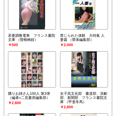
若妻調教電車 フランス書院
禁じられた体験 大特集 人
文庫
（曽根崎鋭）
妻篇
（禁体編集部）
￥500
￥2,000
隣りお姉さん100人 第3弾
女子高文化部 書道部、演劇
（編者=二見書房編集部）
部、新聞部 フランス書院文
庫
（甲斐冬馬）
￥2,800
￥2,800