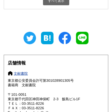
すべて表示
石川県
福井県
200円
200円
山梨県
長野県
200円
200円
岐阜県
静岡県
200円
200円
愛知県
三重県
200円
200円
滋賀県
京都府
200円
200円
大阪府
兵庫県
200円
200円
店舗情報
奈良県
和歌山県
200円
200円
文献書院
東京都公安委員会許可第301028901305号
鳥取県
島根県
200円
200円
書籍商 文献書院
岡山県
広島県
200円
200円
〒101-0051
東京都千代田区神田神保町 2-3 飯島ビル1F
ＴＥＬ：03-3511-8226
山口県
徳島県
200円
200円
ＦＡＸ：03-3511-8226