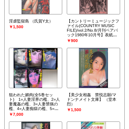
淫虐監獄島
（氏賀Y太）
【カントリーミュージックフ
ァイル(COUNTRY MUSIC
￥1,500
FILE)/vol.2/No.8/月刊ベアバ
ック1980年10月号】表紙・
カバーストーリー=ハニーサ
￥900
ックル・ローズ●タルサ・メ
イフェスト/70年代のD.C.グ
ラス/カントリー・シーンは
こう変わった/他
狙われた媚肉(全5巻セッ
【美少女相姦 禁悦志願/マ
ト) 1=人妻淫界の檻、2=人
ドンナメイト文庫】
（堂本
妻魔姦の檻、3=人妻禁猟の
烈）
檻、4=人妻痴獄の檻、5=人
￥1,500
妻蝕肉の檻
（結城彩雨）
￥7,000