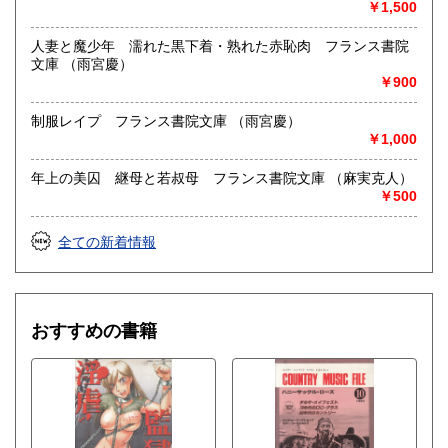
￥1,500
人妻と魔少年 濡れた黒下着・熟れた赤恥肉 フランス書院
文庫 （雨宮慶）
￥900
制服レイプ フランス書院文庫 （雨宮慶）
￥1,000
年上の美囚 継母と若叔母 フランス書院文庫 （麻実克人）
￥500
全ての新着情報
おすすめの書籍