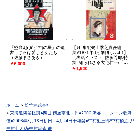
『堕靡泥(ダビデ)の星』の遺
【月刊噂(梶山季之責任編
書 さらば愛しき女たち
集)/1971年8月創刊号/vol.1】
（佐藤まさあき）
（表紙イラスト=佐多芳郎/特
集=知られざる大宅壮一/「偉
￥6,000
大なる野次馬の盲点」(浅野
￥1,520
晃、稲村隆一、戸田謙介、三
谷祥介、金子智一、末永勝
介、青地晨)/「マスコミに大
怪物論 菊池寛対大宅壮一」
末永勝介/他）
ホーム
松竹株式会社
東海道四谷怪談●四世 鶴屋南北・作●2006 渋谷・コクーン歌舞
伎●2006年3月18日初日～4月24日千穐楽●中村勘三郎/中村橋之助/
中村七之助/中村扇雀 他