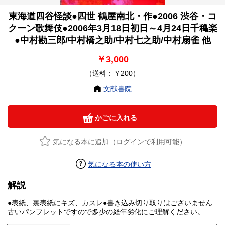
東海道四谷怪談●四世 鶴屋南北・作●2006 渋谷・コ
クーン歌舞伎●2006年3月18日初日～4月24日千穐楽
●中村勘三郎/中村橋之助/中村七之助/中村扇雀 他
￥3,000
（送料：￥200）
文献書院
かごに入れる
気になる本に追加（ログインで利用可能）
気になる本の使い方
解説
●表紙、裏表紙にキズ、カスレ●書き込み切り取りはございません
古いパンフレットですので多少の経年劣化にご理解ください。