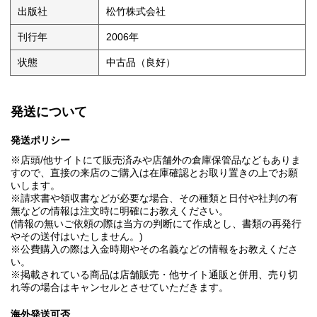
出版社
松竹株式会社
刊行年
2006年
状態
中古品（良好）
発送について
発送ポリシー
※店頭/他サイトにて販売済みや店舗外の倉庫保管品などもありま
すので、直接の来店のご購入は在庫確認とお取り置きの上でお願
いします。
※請求書や領収書などが必要な場合、その種類と日付や社判の有
無などの情報は注文時に明確にお教えください。
(情報の無いご依頼の際は当方の判断にて作成とし、書類の再発行
やその送付はいたしません。)
※公費購入の際は入金時期やその名義などの情報をお教えくださ
い。
※掲載されている商品は店舗販売・他サイト通販と併用、売り切
れ等の場合はキャンセルとさせていただきます。
海外発送可否