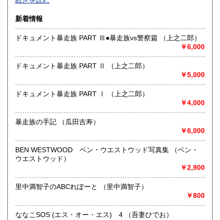
続きを読む
沿線名：東京メトロ半蔵門線 都営三田線 都営新宿線
新着情報
最寄駅：神保町駅徒歩1分
営業時間：平日10:30-19:00 日・祝日11:00-18:30
ドキュメント暴走族 PART Ⅲ●暴走族vs警察篇 （上之二郎）
定休日：年末年始(30日～3日)※28日以降の通販は翌年以降対
￥6,000
応とさせていただきます。
ドキュメント暴走族 PART Ⅱ （上之二郎）
書籍の買取について
￥5,000
-
ドキュメント暴走族 PART Ⅰ （上之二郎）
￥4,000
取り扱い分野
趣味、サブカルチャー、古書一般（その他）
暴走族の手記 （瓜田吉寿）
ロック、アイドル、サブカルチャー、古書一般等
￥6,000
BEN WESTWOOD ベン・ウエストウッド写真集 （ベン・
ウエストウッド）
￥2,900
里中満智子のABCれぽーと （里中満智子）
￥800
ななこSOS (エス・オー・エス) 4 （吾妻ひでお）