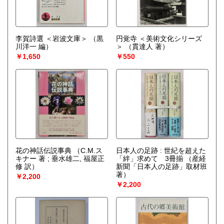
李賀詩選 ＜岩波文庫＞
（黒
円覚寺 ＜美術文化シリーズ
川洋一 編）
＞
（貫達人 著）
￥1,650
￥550
花の神話伝説事典
（C.M.ス
日本人の足跡 : 世紀を超えた
キナー 著 ; 垂水雄二, 福屋正
「絆」求めて 3冊揃
（産経
修 訳）
新聞「日本人の足跡」取材班
著）
￥2,200
￥2,200