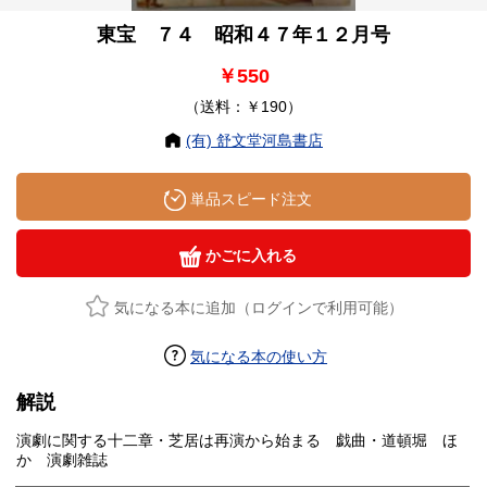
東宝 ７４ 昭和４７年１２月号
￥550
（送料：￥190）
(有) 舒文堂河島書店
単品スピード注文
かごに入れる
気になる本に追加（ログインで利用可能）
気になる本の使い方
解説
演劇に関する十二章・芝居は再演から始まる 戯曲・道頓堀 ほ
か 演劇雑誌