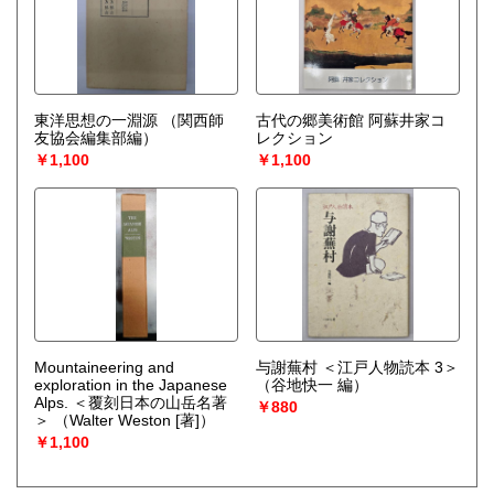
東洋思想の一淵源
（関西師
古代の郷美術館 阿蘇井家コ
友協会編集部編）
レクション
￥1,100
￥1,100
Mountaineering and
与謝蕪村 ＜江戸人物読本 3＞
exploration in the Japanese
（谷地快一 編）
Alps. ＜覆刻日本の山岳名著
￥880
＞
（Walter Weston [著]）
￥1,100