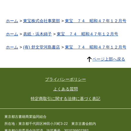
ホーム
東宝株式会社事業部
東宝 ７４ 昭和４７年１２月号
ホーム
表紙・浜木綿子
東宝 ７４ 昭和４７年１２月号
ホーム
(有) 舒文堂河島書店
東宝 ７４ 昭和４７年１２月号
ページ上部へ戻る
プライバシーポリシー
よくある質問
特定商取引に関する法律に基づく表記
東京都古書籍商業協同組合
所在地：東京都千代田区神田小川町3-22 東京古書会館内
東京都公安委員会許可済 許可番号 301026602392