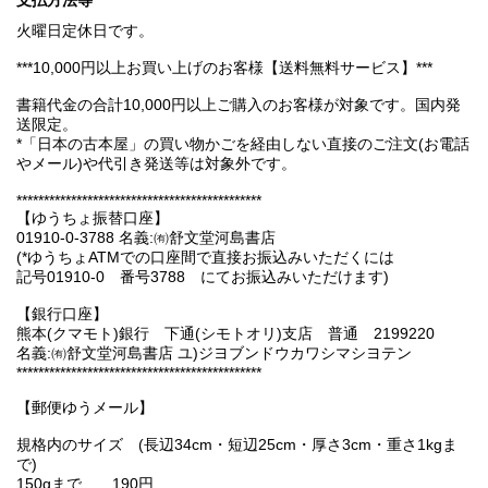
支払方法等
火曜日定休日です。
***10,000円以上お買い上げのお客様【送料無料サービス】***
書籍代金の合計10,000円以上ご購入のお客様が対象です。国内発
送限定。
*「日本の古本屋」の買い物かごを経由しない直接のご注文(お電話
やメール)や代引き発送等は対象外です。
*********************************************
【ゆうちょ振替口座】
01910-0-3788 名義:㈲舒文堂河島書店
(*ゆうちょATMでの口座間で直接お振込みいただくには
記号01910-0 番号3788 にてお振込みいただけます)
【銀行口座】
熊本(クマモト)銀行 下通(シモトオリ)支店 普通 2199220
名義:㈲舒文堂河島書店 ユ)ジヨブンドウカワシマシヨテン
*********************************************
【郵便ゆうメール】
規格内のサイズ (長辺34cm・短辺25cm・厚さ3cm・重さ1kgま
で)
150gまで 190円