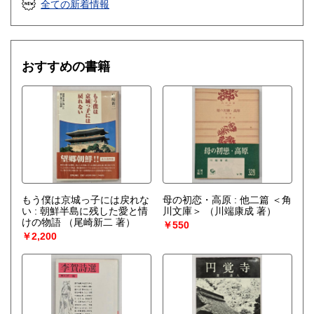
全ての新着情報
おすすめの書籍
もう僕は京城っ子には戻れな
母の初恋・高原 : 他二篇 ＜角
い : 朝鮮半島に残した愛と情
川文庫＞
（川端康成 著）
けの物語
（尾崎新二 著）
￥550
￥2,200