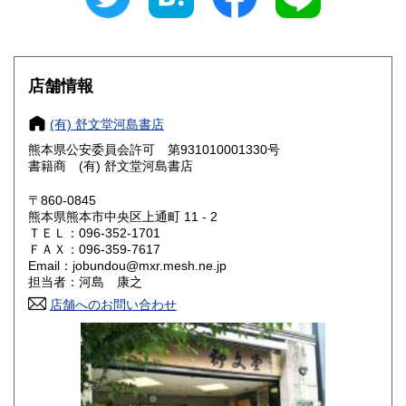
愛知県
三重県
190円
190円
滋賀県
京都府
190円
190円
店舗情報
大阪府
兵庫県
190円
190円
(有) 舒文堂河島書店
奈良県
和歌山県
熊本県公安委員会許可 第931010001330号
190円
190円
書籍商 (有) 舒文堂河島書店
鳥取県
島根県
190円
190円
〒860-0845
熊本県熊本市中央区上通町 11 - 2
岡山県
広島県
190円
190円
ＴＥＬ：096-352-1701
ＦＡＸ：096-359-7617
Email：jobundou@mxr.mesh.ne.jp
山口県
徳島県
190円
190円
担当者：河島 康之
香川県
店舗へのお問い合わせ
愛媛県
190円
190円
高知県
福岡県
190円
190円
佐賀県
長崎県
190円
190円