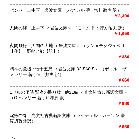
しております。出張または持ち込みのご相談はお電話やFAX
メールにておうけいたします。
パンセ 上中下 岩波文庫 （パスカル 著 ; 塩川徹也 訳）
(これらの種類の書籍は原則熊本県内の方に限らせていただき
￥3,300
ます)
人間の絆 上中下 ＜岩波文庫＞ （モーム 作 ; 行方昭夫 訳）
取り扱い分野
￥1,650
哲学宗教、歴史、社会科学、自然科学、美術工芸、国語国
夜間飛行・人間の大地 ＜岩波文庫＞ （サン＝テグジュペリ
文、外国文学、古典籍、近代文献、趣味、古書一般（その
【作】；野崎／歓【訳】）
他）
￥880
精神の危機 : 他十五篇 ＜岩波文庫 32-560-5＞ （ポール・ヴ
ァレリー 著 ; 恒川邦夫 訳）
￥660
1ドルの価値 賢者の贈り物 : 他21編 ＜光文社古典新訳文庫＞
（O.ヘンリー 著 ; 芹澤恵 訳）
￥880
沈黙の春 光文社古典新訳文庫 （レイチェル・カーソン 著
渡辺政隆訳）
￥660