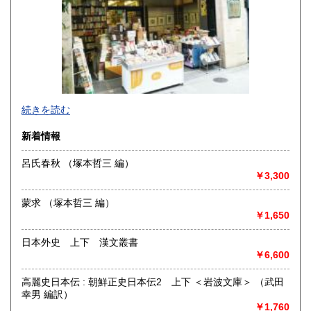
熊本県
大分県
190円
190円
宮崎県
鹿児島県
190円
190円
沖縄県
190円
明治10年創業。九州の郷土誌、特に熊本の郷土誌を中心に揃
続きを読む
えております。その他古典籍、和本、古文書、自筆物から歴
史、文学、美術、趣味、一般書籍まで取り扱っています。
新着情報
沿線名：JR および 熊本市電
呂氏春秋 （塚本哲三 編）
最寄駅：熊本駅より熊本市電に乗り換えて「通町筋」電停下
￥3,300
車徒歩5分
営業時間：10:00〜19:00
蒙求 （塚本哲三 編）
定休日：毎週火曜日
￥1,650
書籍の買取について
日本外史 上下 漢文叢書
熊本県内出張いたします。特に古文書・貴重書・古典籍・和
￥6,600
本のご売却をご検討の方は所在地に関係なく是非ともお問い
合わせください。
高麗史日本伝 : 朝鮮正史日本伝2 上下 ＜岩波文庫＞ （武田
幸男 編訳）
学術書・趣味サブカル系および一般書籍につきましても買取
￥1,760