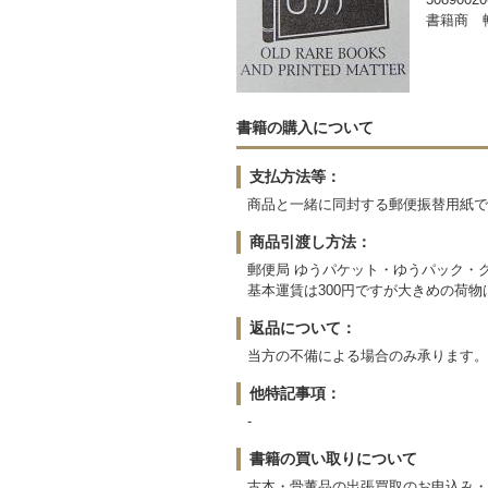
書籍商 
書籍の購入について
支払方法等：
商品と一緒に同封する郵便振替用紙で
商品引渡し方法：
郵便局 ゆうパケット・ゆうパック・
基本運賃は300円ですが大きめの荷
返品について：
当方の不備による場合のみ承ります。
他特記事項：
-
書籍の買い取りについて
古本・骨董品の出張買取のお申込み・