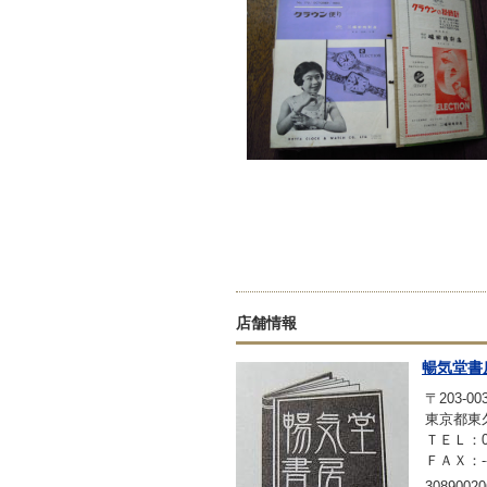
店舗情報
暢気堂書
〒203-00
東京都東久
ＴＥＬ：042
ＦＡＸ：-
30890020