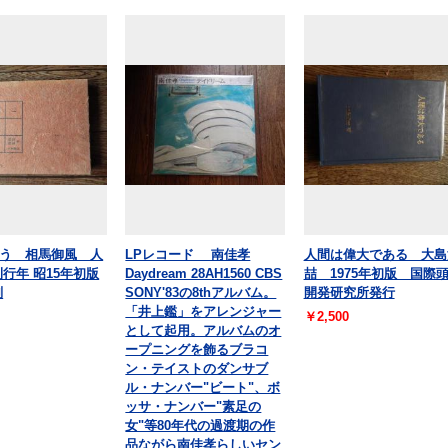
う 相馬御風 人
LPレコード 南佳孝
人間は偉大である 大島
刊行年 昭15年初版
Daydream 28AH1560 CBS
喆 1975年初版 国際
判
SONY'83の8thアルバム。
開発研究所発行
「井上鑑」をアレンジャー
￥2,500
として起用。アルバムのオ
ープニングを飾るブラコ
ン・テイストのダンサブ
ル・ナンバー"ビート"、ボ
ッサ・ナンバー"素足の
女"等80年代の過渡期の作
品ながら南佳孝らしいセン