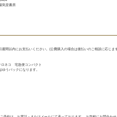
暢気堂書房
1週間以内にお支払いください。(公費購入の場合は後払いのご相談に応じます
クロネコ 宅急便コンパクト
物はゆうパックになります。
ご予約は、お電話・またはメールにて承っております。 お気軽にお問合わせ