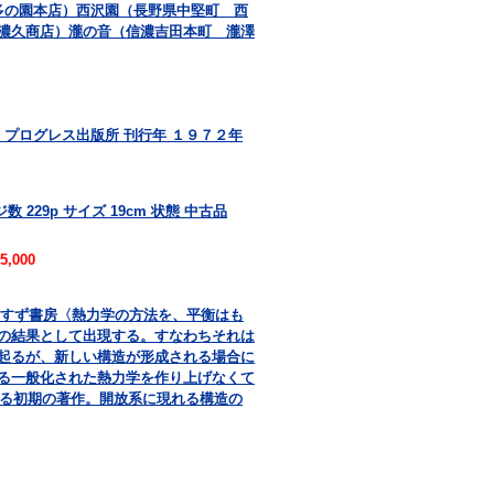
多の園本店）西沢園（長野県中堅町 西
濃久商店）瀧の音（信濃吉田本町 瀧澤
 プログレス出版所 刊行年 １９７２年
 229p サイズ 19cm 状態 中古品
5,000
共訳 みすず書房〈熱力学の方法を、平衡はも
の結果として出現する。すなわちそれは
起るが、新しい構造が形成される場合に
る一般化された熱力学を作り上げなくて
よる初期の著作。開放系に現れる構造の