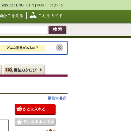
Sign Up [
ENG
|
CHN
|
KOR
]
ログイン
物かごを見る
ご利用ガイド
暢気堂書房