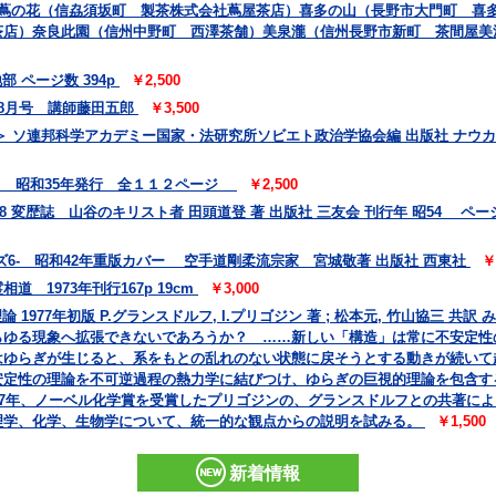
 蔦の花（信劦須坂町 製茶株式会社蔦屋茶店）喜多の山（長野市大門町 喜
茶店）奈良此園（信州中野町 西澤茶舗）美泉瀧（信州長野市新町 茶間屋美
 ページ数 394p
￥2,500
 8月号 講師藤田五郎
￥3,500
 ソ連邦科学アカデミー国家・法研究所ソビエト政治学協会編 出版社 ナウカ
会 昭和35年発行 全１１２ページ
￥2,500
78 変歴誌 山谷のキリスト者 田頭道登 著 出版社 三友会 刊行年 昭54 ページ数
6- 昭和42年重版カバー 空手道剛柔流宗家 宮城敬著 出版社 西東社
￥
 1973年刊行167p 19cm
￥3,000
 1977年初版 P.グランスドルフ, I.プリゴジン 著 ; 松本元, 竹山協三 
らゆる現象へ拡張できないであろうか？ ……新しい「構造」は常に不安定性
はゆらぎが生じると、系をもとの乱れのない状態に戻そうとする動きが続いて
安定性の理論を不可逆過程の熱力学に結びつけ、ゆらぎの巨視的理論を包含す
77年、ノーベル化学賞を受賞したプリゴジンの、グランスドルフとの共著に
理学、化学、生物学について、統一的な観点からの説明を試みる。
￥1,500
新着情報