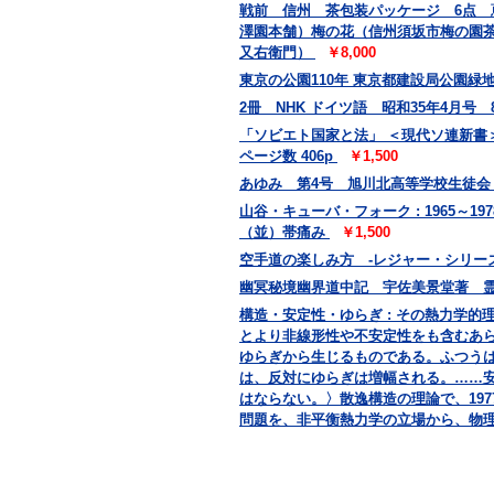
戦前 信州 茶包装パッケージ 6点
澤園本舗）梅の花（信州須坂市梅の園
又右衛門）
￥8,000
東京の公園110年 東京都建設局公園緑地部
2冊 NHK ドイツ語 昭和35年4月号
「ソビエト国家と法」 ＜現代ソ連新書＞
ページ数 406p
￥1,500
あゆみ 第4号 旭川北高等学校生徒
山谷・キューバ・フォーク : 1965～19
（並）帯痛み
￥1,500
空手道の楽しみ方 -レジャー・シリーズ
幽冥秘境幽界道中記 宇佐美景堂著 霊相道
構造・安定性・ゆらぎ : その熱力学的理論
とより非線形性や不安定性をも含むあ
ゆらぎから生じるものである。ふつう
は、反対にゆらぎは増幅される。……
はならない。〉散逸構造の理論で、19
問題を、非平衡熱力学の立場から、物