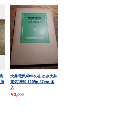
海
大井電気40年のあゆみ大井
頭脳
電気1990.1105p 27cm 函
入
￥3,000