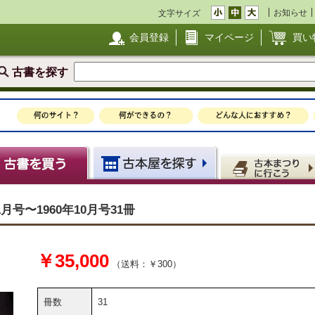
お知らせ
文字サイズ
会員登録
マイページ
買い
古書を探す
月号〜1960年10月号31冊
￥35,000
（送料：￥300）
冊数
31