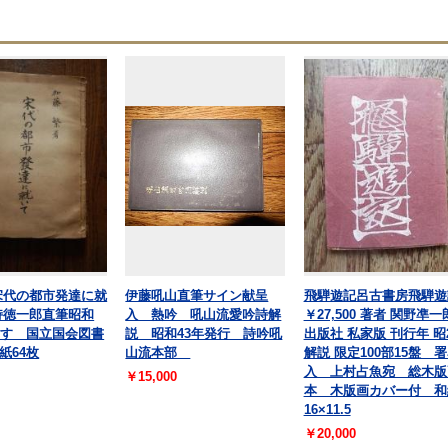
宋代の都市発達に就
伊藤吼山直筆サイン献呈
飛騨遊記呂古書房飛騨遊
持徳一郎直筆昭和
入 熱吟 吼山流愛吟詩解
￥27,500 著者 関野凖一
写す 国立国会図書
説 昭和43年発行 詩吟吼
出版社 私家版 刊行年 昭
紙64枚
山流本部
解説 限定100部15盤 
入 上村占魚宛 総木版
￥15,000
本 木版画カバー付 和
16×11.5
￥20,000