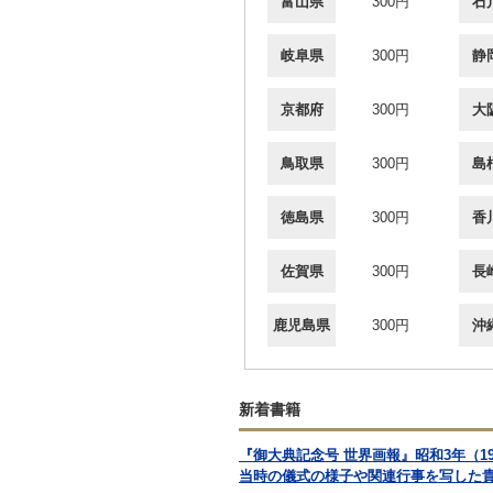
富山県
300円
石
岐阜県
300円
静
京都府
300円
大
鳥取県
300円
島
徳島県
300円
香
佐賀県
300円
長
鹿児島県
300円
沖
新着書籍
『御大典記念号 世界画報』昭和3年（
当時の儀式の様子や関連行事を写した