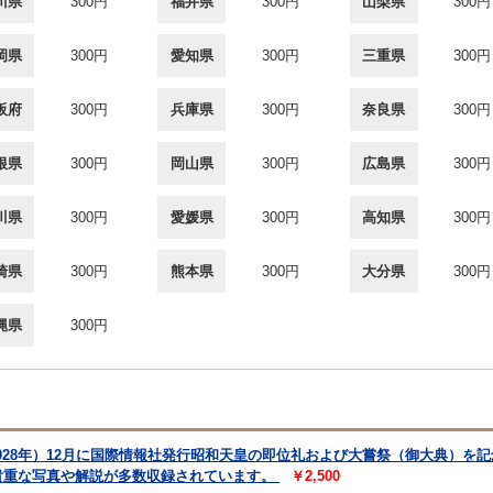
川県
300円
福井県
300円
山梨県
300円
岡県
300円
愛知県
300円
三重県
300円
阪府
300円
兵庫県
300円
奈良県
300円
根県
300円
岡山県
300円
広島県
300円
川県
300円
愛媛県
300円
高知県
300円
崎県
300円
熊本県
300円
大分県
300円
縄県
300円
1928年）12月に国際情報社発行昭和天皇の即位礼および大嘗祭（御大典）を
貴重な写真や解説が多数収録されています。
￥2,500