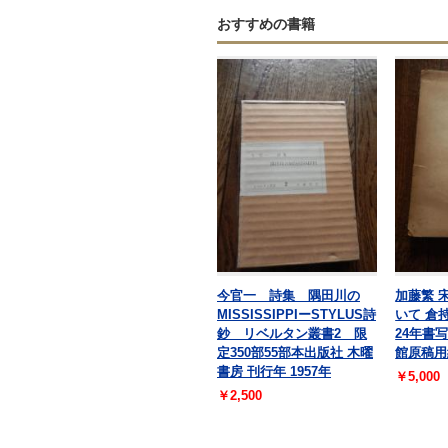
おすすめの書籍
今官一 詩集 隅田川の
加藤繁 
MISSISSIPPIーSTYLUS詩
いて 倉
鈔 リベルタン叢書2 限
24年書
定350部55部本出版社 木曜
館原稿用
書房 刊行年 1957年
￥5,000
￥2,500