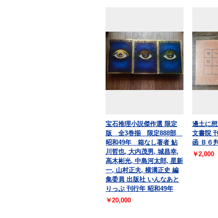
宝石推理小説傑作選 限定
邊土に想
版 全3巻揃 限定888部
文書院 
昭和49年 箱なし著者 鮎
函 Ｂ６
川哲也, 大内茂男, 城昌幸,
￥2,000
高木彬光, 中島河太郎, 星新
一, 山村正夫, 横溝正史 編
集委員 出版社 いんなあと
りっぷ 刊行年 昭和49年
￥20,000