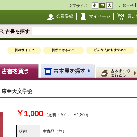
お知らせ
文字サイズ
会員登録
マイページ
買い
古書を探す
308】東亜天文学会
￥1,000
（送料：￥0 ～ ￥1,800）
状態
中古品（並）