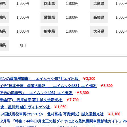
根県
1,800円
岡山県
1,800円
広島県
1,800
川県
1,800円
愛媛県
1,800円
高知県
1,800
崎県
1,800円
熊本県
1,800円
大分県
1,800
縄県
0円
ッポンの蒸気機関車」 エイムック497】エイ出版
￥3,300
デゴイチ”日本全国、鉄道の軌路」 エイムック583】エイ出版
￥3,300
ピア色の流線形」 エイムック406】エイ出版
￥3,300
車編(下) 浅原信彦 著】誠文堂新光社
￥7,700
全史 星川武 編】ヴィトゲン社
￥1,650
ム<国鉄現役車両のすべて> 北村富雄 写真解説】誠文堂新光社
￥1,100
2月号 「特集：44年10月改正の新ダイヤによる蒸気機関車撮影地ガイド」Vol,