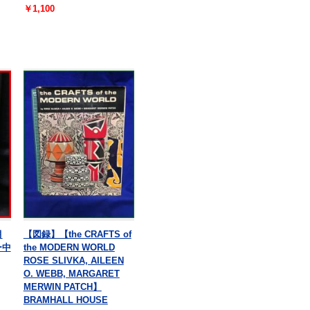
￥1,100
月
【図録】【the CRAFTS of
ー中
the MODERN WORLD
ROSE SLIVKA, AILEEN
O. WEBB, MARGARET
MERWIN PATCH】
BRAMHALL HOUSE