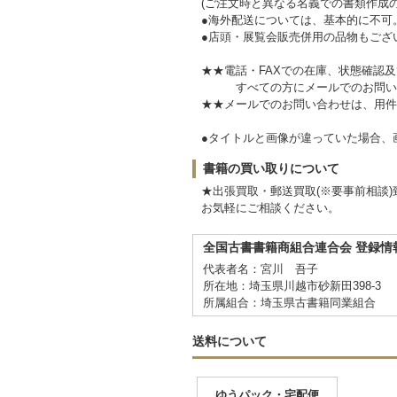
(ご注文時と異なる名義での書類作成
●海外配送については、基本的に不可
●店頭・展覧会販売併用の品物もござ
★★電話・FAXでの在庫、状態確認
すべての方にメールでのお問い
★★メールでのお問い合わせは、用件
●タイトルと画像が違っていた場合
書籍の買い取りについて
★出張買取・郵送買取(※要事前相談)
お気軽にご相談ください。
全国古書書籍商組合連合会 登録情
代表者名：宮川 吾子
所在地：埼玉県川越市砂新田398-3
所属組合：埼玉県古書籍同業組合
送料について
ゆうパック・宅配便