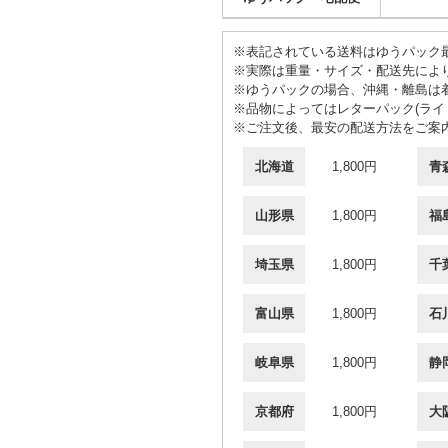
※表記されている送料はゆうパック最
※実際は重量・サイズ・配送先によ
※ゆうパックの場合、沖縄・離島は
※品物によってはレターパック(ライト
※ご注文後、最安の配送方法をご案
北海道
1,800円
青
山形県
1,800円
福
埼玉県
1,800円
千
富山県
1,800円
石
岐阜県
1,800円
静
京都府
1,800円
大