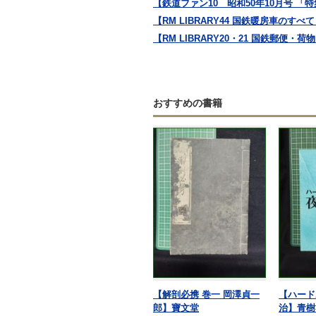
【鉄道ファン10 昭和50年10月号 「特集
【RM LIBRARY44 国鉄暖房車の
【RM LIBRARY20・21 国鉄郵便
おすすめの書籍
【解剖必携 巻一 岡澤貞一
【ハード
郎】寶文堂
治】青樹