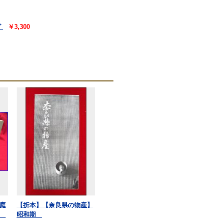
グ
￥3,300
庭
【折本】【奈良県の物産】
店
昭和期