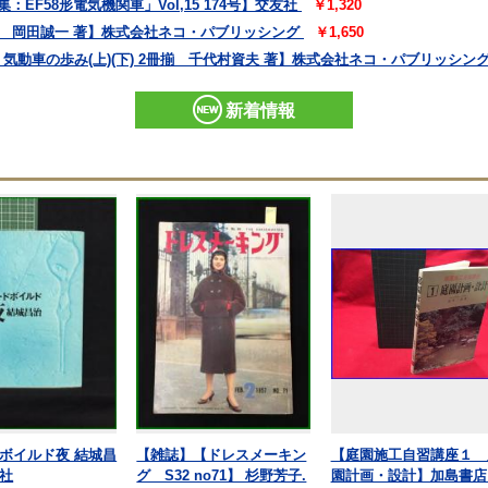
：EF58形電気機関車」Vol,15 174号】交友社
￥1,320
すべて 岡田誠一 著】株式会社ネコ・パブリッシング
￥1,650
・荷物 気動車の歩み(上)(下) 2冊揃 千代村資夫 著】株式会社ネコ・パブリッシン
新着情報
ボイルド夜 結城昌
【雑誌】【ドレスメーキン
【庭園施工自習講座１ 
社
グ S32 no71】 杉野芳子.
園計画・設計】加島書