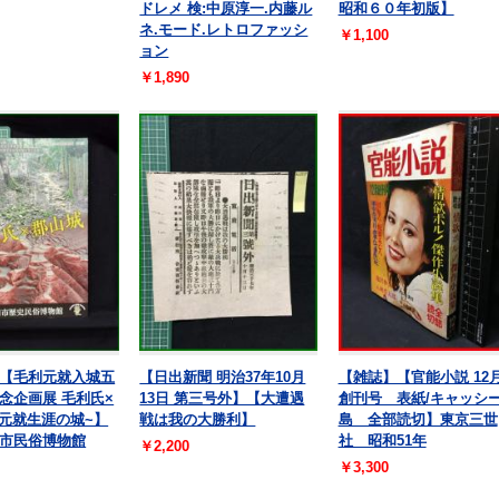
ドレメ 検:中原淳一.内藤ル
昭和６０年初版】
ネ.モード.レトロファッシ
￥1,100
ョン
￥1,890
【毛利元就入城五
【日出新聞 明治37年10月
【雑誌】【官能小説 12
念企画展 毛利氏×
13日 第三号外】【大遭遇
創刊号 表紙/キャッシ
~元就生涯の城~】
戦は我の大勝利】
島 全部読切】東京三世
市民俗博物館
社 昭和51年
￥2,200
￥3,300