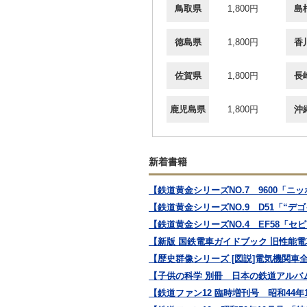
鳥取県
1,800円
島
徳島県
1,800円
香
佐賀県
1,800円
長
鹿児島県
1,800円
沖
新着書籍
【鉄道黄金シリーズNO.7 9600「ニ
【鉄道黄金シリーズNO.9 D51「“
【鉄道黄金シリーズNO.4 EF58「セ
【新版 国鉄電車ガイドブック 旧性能電
【歴史群像シリーズ [図説]電気機関車
【子供の科学 別冊 日本の鉄道アルバ
【鉄道ファン12 臨時増刊号 昭和44年1