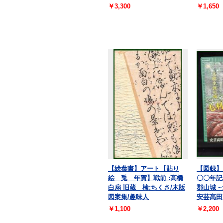
￥3,300
￥1,650
【絵葉書】アート【貼り
【図録】
絵 兎 年賀】戦前 :高橋
〇〇年記
白扇 旧蔵 検:ちくさ/木版
郡山城 
図案集/趣味人
安芸高田
￥1,100
￥2,200