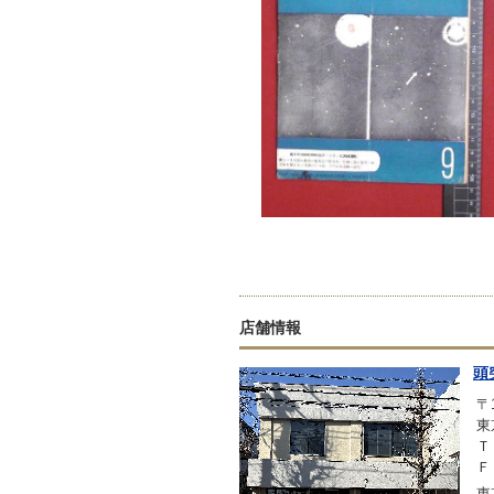
店舗情報
頭
〒1
東
Ｔ
Ｆ
東