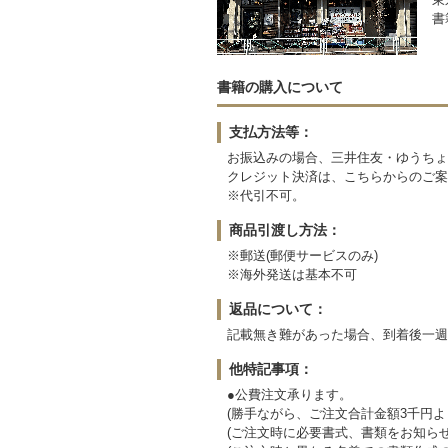
書
書籍の購入について
支払方法等：
お振込みの場合、三井住友・ゆうちょ
クレジット決済は、こちらからのご案
※代引不可。
商品引渡し方法：
※郵送(郵便サービスのみ)
※海外発送は基本不可
返品について：
記載無き難があった場合、到着後一週
他特記事項：
●公費注文承ります。
(勝手ながら、ご注文合計金額3千円よ
(ご注文時に必要書式、書類をお知らせ