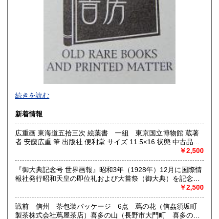
-
続きを読む
沿線名：西武新宿線
新着情報
最寄駅：花小金井
営業時間：10:00〜18:00
広重画 東海道五拾三次 絵葉書 一組 東京国立博物館 蔵著
定休日：不定休
者 安藤広重 筆 出版社 便利堂 サイズ 11.5×16 状態 中古品
（美）1枚のみ経年のシミがあります。 解説 絵はがきセッ
￥2,500
書籍の買取について
ト 53枚組 解説 ごあいさつ 帙 付
古本・骨董品の出張買取のお申込み・ご予約は、お電話・ま
『御大典記念号 世界画報』昭和3年（1928年）12月に国際情
たはメールにて承っております。 お気軽にお問合わせくださ
報社発行昭和天皇の即位礼および大嘗祭（御大典）を記念す
い。
るグラフ雑誌の臨時増刊号です。当時の儀式の様子や関連行
￥2,500
出張費は無料です。旧家、蔵のあるお宅、昭和40年以前の古
事を写した貴重な写真や解説が多数収録されています。
いお宅の買取は、遠方でも大歓迎です。
戦前 信州 茶包装パッケージ 6点 蔦の花（信劦須坂町
製茶株式会社蔦屋茶店）喜多の山（長野市大門町 喜多の園