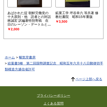
"次第"攷(田中謙二) 落魄と落
拓(荒井健) 悼亡詩についてー
潘岳から元[シン]まで(入谷仙
介) 「関関雎鳩」のこと(吉田
あばかれた掟 朝鮮労働党の
鉱業工学 坪谷幸六 等共著 修
恵) 鄭風"淫奔"詩覚書(筧久美
十大原則・他 読者との対話
教社書院 昭和15年重版
子) 「楚辞」における時間の
林誠宏 訳編著特別寄稿 在
￥3,500
相貌(横山弘) "空言""空文"考-
日のレーゾン・デートルと
司馬遷太史公自序 報任少卿
は 元京都大学人文科学研究
￥2,000
書に見える"空言"と"空文"の
所教授 飯沼二郎 1983年
解釈について(今鷹真) 「浮雲
初版 カバー 出版社 啓文社
蔽白日」について(都留春雄)
ページ数 328p サイズ 22cm
張衡の立場-張衡の自然観序
北朝鮮の体制を支える根幹的
章(金谷治) 「巌巌鍾山首」篇
なルールや原則について分析
考(伊藤正文) 何晏詩考(福島
した内容、特に「朝鮮労働党
吉彦) 不遇の史書「三国志」
の十大原則」に焦点を当てて
ホーム
暢気堂書房
のために(雑喉潤) 阮籍小論-
いる。これらの原則がどのよ
「詠懐詩」を中心として(井
うに機能し、またどのような
絵葉書3種 第二回国勢調査記念 昭和五年六月十八日郵便切手
波律子) 摯虞文章流別志論攷
実態を伴っているのかを「あ
類模造方逓信省許可
(興膳宏) 「神仙伝」の復元
ばく」という視点で論じてい
(小南一郎)淵明の楽府-怨詩楚
る。北朝鮮の政治体制や思
調示[ホウ]主簿[トウ]治中詩注
想、金日成・金正日体制の研
ページ上部へ戻る
(一海知義) [ユ]信「擬詠懐
究に関連する文献。
詩」考-阮籍「詠懐詩」との
相違をめぐって(山田英雄) 詩
人上官昭容論-その伝記(西村
プライバシーポリシー
富美子) 李白の詩における月
の比喩(武部利男) 杜甫と薬草
よくある質問
(改稿)-「同谷七歌」黄精考