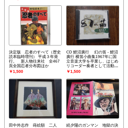
決定版 忍者のすべて（歴史
CD 鯉沼廣行 幻の笛 - 鯉沼
読本臨時増刊） 平成３年発
廣行 横笛小曲集1967年に国
行。 新人物往来社 全467
立音楽大学を卒業し、はじめ
頁全国忍者分布図ほか
リコーダー奏者として活動。
後、和楽器の横笛に惹かれる
￥1,500
￥1,500
ようになり、六代目福原百之
助に篠笛と能管を師事した。
1977年に最初の横笛リサイ
タルを開いて以来、フィンラ
ンド、中華人民共和国、ロシ
ア、アメリカ合衆国、ブルガ
リア、フランス、イタリア、
エストニアといった海外を含
め、各地で横笛の演奏活動を
行っている。作曲を高田三郎
に師事し、横笛のための作品
田中外志作 蒔絵額 二人
や教則本を出版。弟子に金子
続夕陽のガンマン 地獄の決