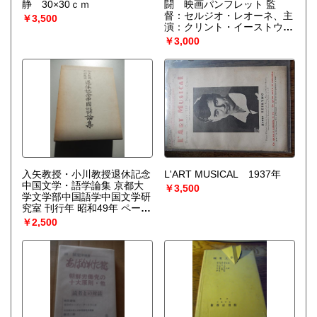
静 30×30ｃｍ
由美子がいる。
闘 映画パンフレット 監
督：セルジオ・レオーネ、主
￥3,500
演：クリント・イーストウッ
ド／エーライ・ウォラック／
￥3,000
リー・バン・クリフ／マリ
オ・ブレガ】A4判
入矢教授・小川教授退休記念
L'ART MUSICAL 1937年
中国文学・語学論集 京都大
￥3,500
学文学部中国語学中国文学研
究室 刊行年 昭和49年 ページ
数 797p 小川環樹教授入矢義
￥2,500
高教授年譜略・編年著作目
録,獅子舞について(浜一衛)
詩話輯本について(倉田淳之
助) 先秦文に於ける否定形の
一様式(池田武雄) 音訳漢字に
対する音注の諸相-『大唐西
域記』を例として(水谷真成)
「春」「秋」之詞性(清水茂)