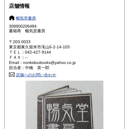
大阪府
兵庫県
180円
180円
店舗情報
奈良県
和歌山県
180円
180円
暢気堂書房
308900206484
鳥取県
島根県
180円
180円
書籍商 暢気堂書房
岡山県
広島県
180円
180円
〒203-0033
東京都東久留米市滝山6-2-14-103
ＴＥＬ：042-427-9144
山口県
徳島県
180円
180円
ＦＡＸ：--
Email：nonkidoubooks@yahoo.co.jp
香川県
愛媛県
180円
180円
担当者：中橋 英一郎
店舗へのお問い合わせ
高知県
福岡県
180円
180円
佐賀県
長崎県
180円
180円
熊本県
大分県
180円
180円
宮崎県
鹿児島県
180円
180円
沖縄県
180円