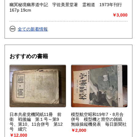
幽冥秘境幽界道中記 宇佐美景堂著 霊相道 1973年刊行
167p 19cm
￥3,000
全ての新着情報
おすすめの書籍
日本共産党機関紙11冊 前
模型航空昭和19年7・8月合
衛 戦後編 第１号～第9
併号 模型機と滑空の雑紙
号、第10、11合併号 第12
無線操縦機発表 毎日新聞社
号 綴穴
￥2,000
￥12,000