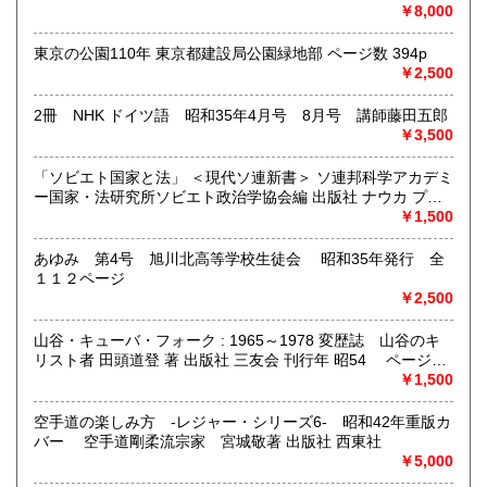
本店）西沢園（長野県中堅町 西澤園本舗）梅の花（信州須
￥8,000
取り扱い分野
坂市梅の園茶店）奈良此園（信州中野町 西澤茶舗）美泉瀧
社会科学、美術工芸、古典籍、近代文献、外国書
（信州長野市新町 茶間屋美濃久商店）瀧の音（信濃吉田本
東京の公園110年 東京都建設局公園緑地部 ページ数 394p
町 瀧澤又右衛門）
￥2,500
2冊 NHK ドイツ語 昭和35年4月号 8月号 講師藤田五郎
￥3,500
「ソビエト国家と法」 ＜現代ソ連新書＞ ソ連邦科学アカデミ
ー国家・法研究所ソビエト政治学協会編 出版社 ナウカ プロ
グレス出版所 刊行年 １９７２年 ページ数 406p
￥1,500
あゆみ 第4号 旭川北高等学校生徒会 昭和35年発行 全
１１２ページ
￥2,500
山谷・キューバ・フォーク : 1965～1978 変歴誌 山谷のキ
リスト者 田頭道登 著 出版社 三友会 刊行年 昭54 ページ数
229p サイズ 19cm 状態 中古品（並）帯痛み
￥1,500
空手道の楽しみ方 -レジャー・シリーズ6- 昭和42年重版カ
バー 空手道剛柔流宗家 宮城敬著 出版社 西東社
￥5,000