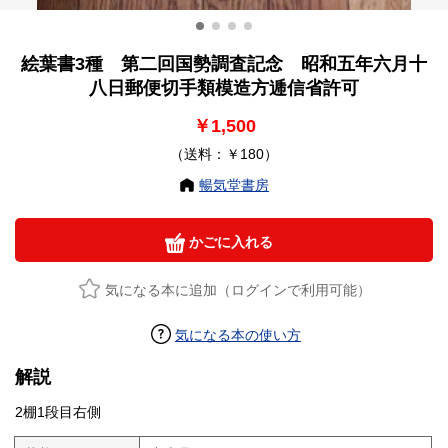
絵葉書3種 第二回国勢調査記念 昭和五年六月十
八日郵便切手類模造方逓信省許可
￥1,500
（送料：￥180）
暢気堂書房
かごに入れる
気になる本に追加（ログインで利用可能）
気になる本の使い方
解説
2棚1段目右側