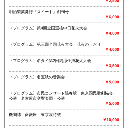
￥2,500
宮崎県
鹿児島県
定休日：不定休
300円
300円
明治製菓発行『スイート』創刊号
書籍の買取について
沖縄県
300円
￥6,000
買取 買取専用フリーダイヤル 0120-006-229 (担当・
井上)
〈プログラム〉第4回全国選抜中日花火大会
￥4,000
古書買取、古本買取、古書、古本の大量買い取りは大歓迎で
す。
〈プログラム〉第三回全国花火大会 花火のしおり
御整理・御売却はお気軽に当店にご相談ください。
￥4,000
お電話、メール等でご連絡次第、即日に参上いたします。古
書買い取り、古本買い取り、大量大歓迎です。
〈プログラム〉名タイ第2回納涼仕掛花火大会
特に古いもの全般(和本、古文書、紙物チラシ、郷土資料、地
￥3,500
図、宗教、芸能、美術、文学、雑誌等)に力を入れておりま
す。
〈プログラム〉名宝秋の音楽会
又書画骨董品も別部門で取り扱いしておりますので引越し増
￥5,000
改築の際には合わせてご利用ください。
愛知県・岐阜県を中心に近県の方、日時打ち合わせの後、ご
〈プログラム〉市民コンサート陽春號 東京国民歌劇協会・
訪問し、見積もり・買入をさせていただきます。
公演 名古屋市交響楽団・公演
まずはお気軽にご連絡ください。
￥5,000
お品物を送料着払いでお送りいただければ、即日に評価しご
連絡ご送金いたします。
機関誌 薔薇座 東京哀詩號
￥10,000
送り先 〒483-8341