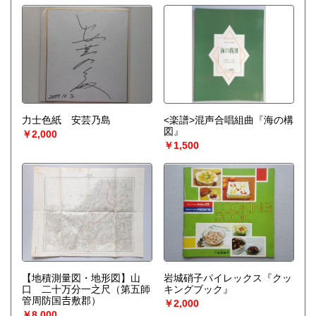
力士色紙 安芸乃島
<楽譜>混声合唱組曲『海の構
図』
￥2,000
￥1,500
【地積測量図・地形図】山
岩城硝子パイレックス『クッ
口 二十万分一之尺（第五師
キングブック』
管周防国𠮷敷郡）
￥2,000
￥8,000