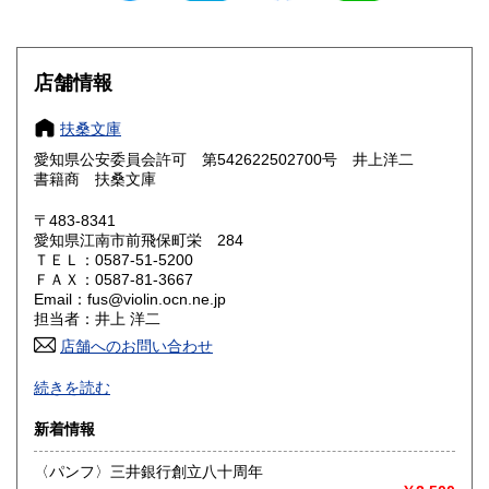
滋賀県
京都府
300円
300円
大阪府
兵庫県
300円
300円
店舗情報
奈良県
和歌山県
300円
300円
扶桑文庫
愛知県公安委員会許可 第542622502700号 井上洋二
鳥取県
島根県
300円
300円
書籍商 扶桑文庫
岡山県
広島県
300円
300円
〒483-8341
愛知県江南市前飛保町栄 284
ＴＥＬ：0587-51-5200
山口県
徳島県
300円
300円
ＦＡＸ：0587-81-3667
Email：fus@violin.ocn.ne.jp
香川県
愛媛県
300円
300円
担当者：井上 洋二
店舗へのお問い合わせ
高知県
福岡県
300円
300円
古文書、古地図、刷り物、一枚もの、絵葉書、鳥瞰図、近代
続きを読む
文献資料等を主体に扱っております。
佐賀県
長崎県
300円
300円
新着情報
沿線名：名鉄犬山線
熊本県
大分県
300円
300円
最寄駅：江南駅下車
〈パンフ〉三井銀行創立八十周年
営業時間：10:00〜17:00