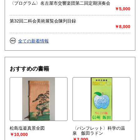
愛知県江南市前飛保町栄284 扶桑文庫 担当井
〈プログラム〉名古屋市交響楽団第二回定期演奏会
上
￥5,000
取り扱い分野
第32回二科会美術展覧会陳列目録
￥8,000
総記、哲学宗教、歴史、社会科学、自然科学、美術工芸、国
語国文、外国文学、古典籍、近代文献、趣味、外国書、サブ
カルチャー、古書一般（その他）
全ての新着情報
古文書・和本・刷り物・絵葉書・近代文献資料・エフェメラ
おすすめの書籍
松島塩釜真景全図
〈パンフレット〉科学の温
泉 飯田ラドン
￥10,000
￥2,000