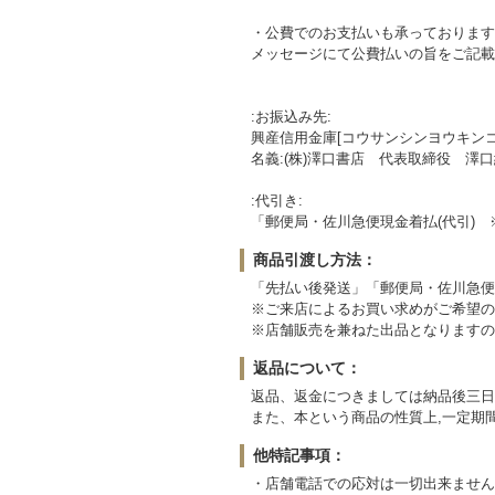
・公費でのお支払いも承っております
メッセージにて公費払いの旨をご記載
:お振込み先:
興産信用金庫[コウサンシンヨウキンコ] 
名義:(株)澤口書店 代表取締役 澤
:代引き:
「郵便局・佐川急便現金着払(代引)
商品引渡し方法：
「先払い後発送」「郵便局・佐川急便
※ご来店によるお買い求めがご希望の
※店舗販売を兼ねた出品となりますの
返品について：
返品、返金につきましては納品後三日
また、本という商品の性質上,一定期
他特記事項：
・店舗電話での応対は一切出来ません