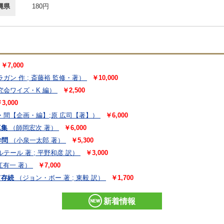
縄県
180円
￥7,000
ガン 作 ; 斎藤裕 監修・著）
￥10,000
究会ワイズ・K 編）
￥2,500
3,000
・間【企画・編】;原 広司【著】）
￥6,000
真集
（師岡宏次 著）
￥6,000
学問
（小泉一太郎 著）
￥5,300
ール 著 ; 平野和彦 訳）
￥3,000
江有一 著）
￥7,000
て存続
（ジョン・ボー 著 ; 東毅 訳）
￥1,700
新着情報