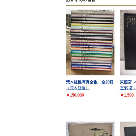
荒木経惟写真全集 全20冊
東照宮 
（荒木経惟）
直躬 著
￥150,000
￥1,500