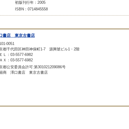
初版刊行年：2005
ISBN：0714845558
口書店 東京古書店
01-0051
京都千代田区神田神保町1-7 源興號ビル1・2階
ＥＬ：03-5577-6982
ＡＸ：03-5577-6982
京都公安委員会許可:第301021209086号
籍商 澤口書店 東京古書店