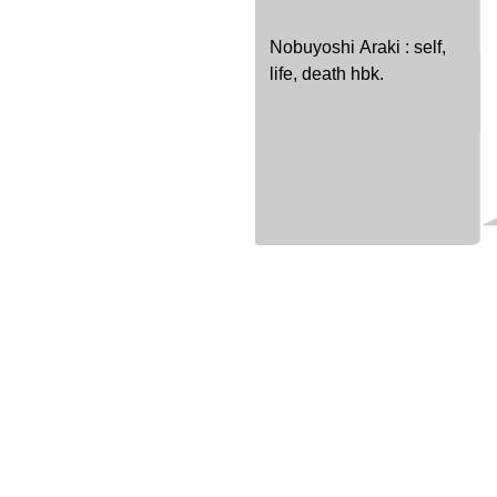
Nobuyoshi Araki : self,
life, death hbk.