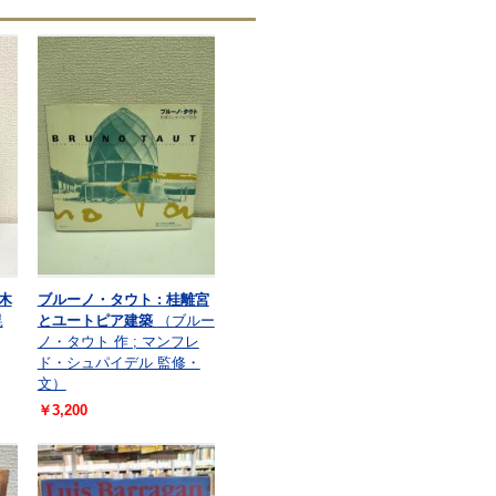
木
ブルーノ・タウト : 桂離宮
晃
とユートピア建築
（ブルー
ノ・タウト 作 ; マンフレ
ド・シュパイデル 監修・
文）
￥3,200