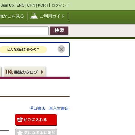
Sign Up [
ENG
|
CHN
|
KOR
]
ログイン
物かごを見る
ご利用ガイド
澤口書店 東京古書店