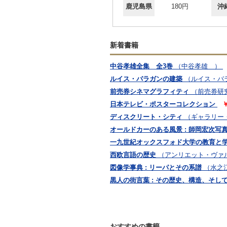
鹿児島県
180円
沖
新着書籍
中谷孝雄全集 全3巻
（中谷孝雄 ）
ルイス・バラガンの建築
（ルイス・バラ
前売券シネマグラフィティ
（前売券研
日本テレビ・ポスターコレクション
￥
ディスクリート・シティ
（ギャラリー
オールドカーのある風景 : 師岡宏次写
一九世紀オックスフォド大学の教育と
西欧言語の歴史
（アンリエット・ヴァルテ
図像学事典 : リーパとその系譜
（水之
黒人の街言葉 : その歴史、構造、そし
おすすめの書籍