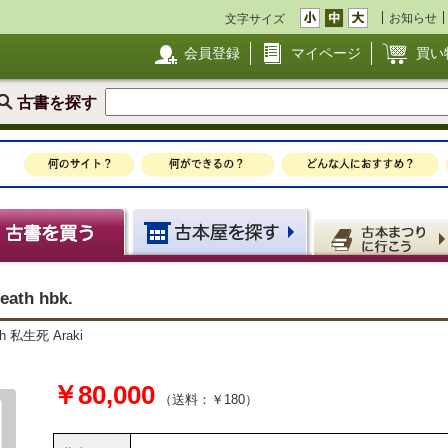
お知らせ
文字サイズ
会員登録
マイページ
買い
古書を探す
death hbk.
death 私生死 Araki
￥80,000
（送料：￥180）