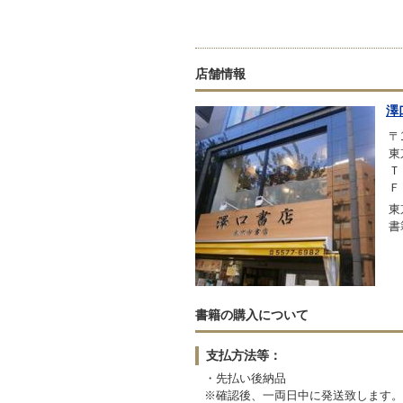
店舗情報
澤
〒1
東
Ｔ
Ｆ
東
書
書籍の購入について
支払方法等：
・先払い後納品
※確認後、一両日中に発送致します。