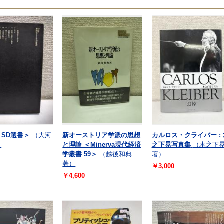
＜SD選書＞
（大河
新オーストリア学派の思想
カルロス・クライバー : 
）
と理論 ＜Minerva現代経済
之下晃写真集
（木之下
学叢書 59＞
（越後和典
著）
著）
￥3,000
￥4,600