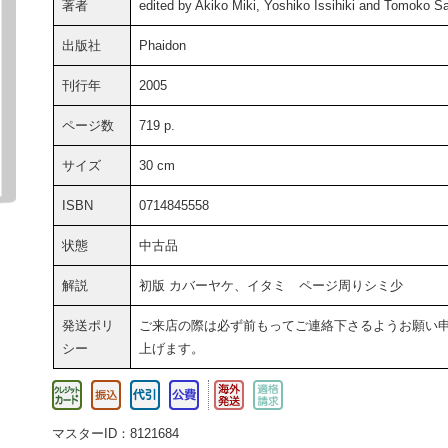
著者
edited by Akiko Miki, Yoshiko Issihiki and Tomoko S
出版社
Phaidon
刊行年
2005
ページ数
719 p.
サイズ
30 cm
ISBN
0714845558
状態
中古品
解説
初版 カバーヤケ、イタミ ページ周りシミ少
発送ポリ
ご来店の際は必ず前もってご連絡下さるようお願い
シー
上げます。
マスターID：8121684