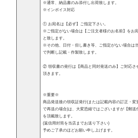
※通常、納品書のみ添付し出荷致します。
※インボイス対応
① お宛名は【必ず】ご指定下さい。
※ご指定がない場合は【ご注文者様のお名前】をお
と致します。
※その他、日付・但し書き等、ご指定がない場合は
で判断し記載・作製致します。
② 領収書の発行は【商品と同封発送のみ】ご対応さ
頂きます。
※重要※
商品発送後の領収証発行(または記載内容の訂正・変
で再送の場合)は、大変恐縮ではございますが【郵送
を頂戴致します。
(返信用封筒を当店までお送り下さい)
予めご了承のほどお願い申し上げます。