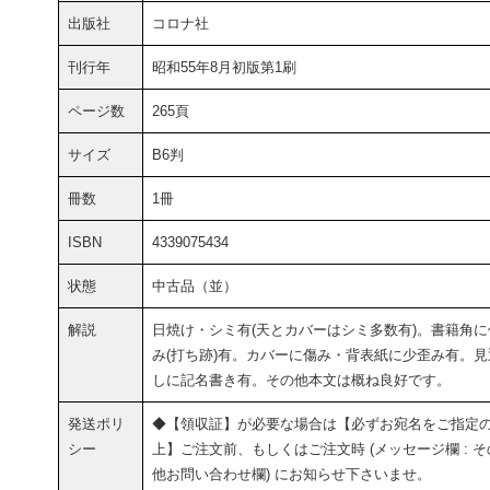
出版社
コロナ社
刊行年
昭和55年8月初版第1刷
ページ数
265頁
サイズ
B6判
冊数
1冊
ISBN
4339075434
状態
中古品（並）
解説
日焼け・シミ有(天とカバーはシミ多数有)。書籍角に
み(打ち跡)有。カバーに傷み・背表紙に少歪み有。見
しに記名書き有。その他本文は概ね良好です。
発送ポリ
◆【領収証】が必要な場合は【必ずお宛名をご指定
シー
上】ご注文前、もしくはご注文時 (メッセージ欄 : そ
他お問い合わせ欄) にお知らせ下さいませ。