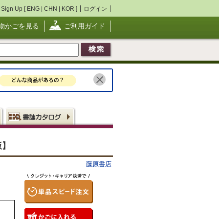
Sign Up [
ENG
|
CHN
|
KOR
]
ログイン
物かごを見る
ご利用ガイド
版】
藤原書店