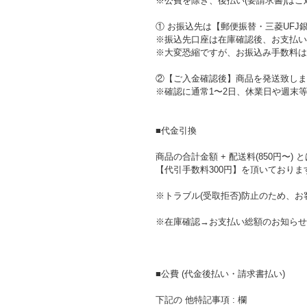
※公費を除き、後払い(要請求書)は
① お振込先は【郵便振替・三菱UFJ
※振込先口座は在庫確認後、お支払い
※大変恐縮ですが、お振込み手数料は
②【ご入金確認後】商品を発送致しま
※確認に通常1〜2日、休業日や週末
■代金引換
商品の合計金額 + 配送料(850円〜) 
【代引手数料300円】を頂いておりま
※トラブル(受取拒否)防止のため、
※在庫確認→お支払い総額のお知らせ
■公費 (代金後払い・請求書払い)
下記の 他特記事項 : 欄