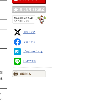
ポストする
シェアする
ブックマークする
LINEで送る
傷
返
の
の